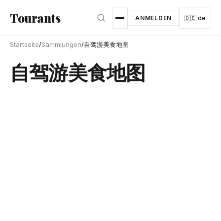
Zum Hauptinhalt springen
Tourants
ANMELDEN
🇩🇪 de
Startseite
/
Sammlungen
/
自驾游美食地图
自驾游美食地图