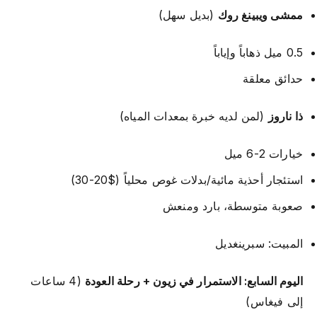
ممشى ويبينغ روك
(بديل سهل)
0.5 ميل ذهاباً وإياباً
حدائق معلقة
ذا ناروز
(لمن لديه خبرة بمعدات المياه)
خيارات 2-6 ميل
استئجار أحذية مائية/بدلات غوص محلياً ($20-30)
صعوبة متوسطة، بارد ومنعش
المبيت: سبرينغديل
اليوم السابع: الاستمرار في زيون + رحلة العودة
(4 ساعات
إلى فيغاس)