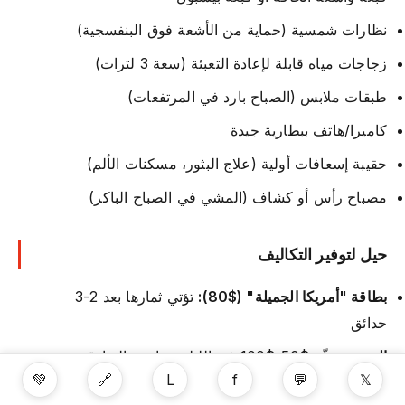
نظارات شمسية (حماية من الأشعة فوق البنفسجية)
زجاجات مياه قابلة لإعادة التعبئة (سعة 3 لترات)
طبقات ملابس (الصباح بارد في المرتفعات)
كاميرا/هاتف ببطارية جيدة
حقيبة إسعافات أولية (علاج البثور، مسكنات الألم)
مصباح رأس أو كشاف (المشي في الصباح الباكر)
حيل لتوفير التكاليف
بطاقة "أمريكا الجميلة" ($80):
تؤتي ثمارها بعد 2-3
حدائق
التخييم:
وفّر $50-$100 في الليلة مقارنة بالفنادق
💚
🔗
L
f
💬
𝕏
مستلزمات النزهة:
اشترِ من Costco/Whole Foods