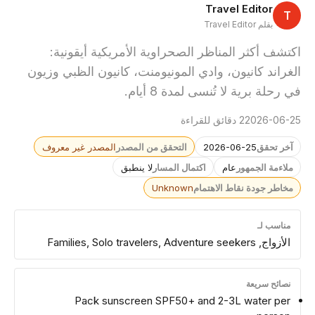
Travel Editor
T
بقلم Travel Editor
اكتشف أكثر المناظر الصحراوية الأمريكية أيقونية:
الغراند كانيون، وادي المونيومنت، كانيون الظبي وزيون
في رحلة برية لا تُنسى لمدة 8 أيام.
2026-06-25
2 دقائق للقراءة
آخر تحقق
2026-06-25
التحقق من المصدر
المصدر غير معروف
ملاءمة الجمهور
عام
اكتمال المسار
لا ينطبق
مخاطر جودة نقاط الاهتمام
Unknown
مناسب لـ
الأزواج, Families, Solo travelers, Adventure seekers
نصائح سريعة
Pack sunscreen SPF50+ and 2-3L water per