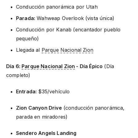
Conducción panorámica por Utah
Parada:
Wahweap Overlook (vista única)
Conducción por Kanab (encantador pueblo
pequeño)
Llegada al
Parque Nacional Zion
Día 6:
Parque Nacional Zion
- Día Épico
(Día
completo)
Entrada:
$35/vehículo
Zion Canyon Drive
(conducción panorámica,
parada en miradores)
Sendero Angels Landing