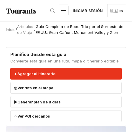
Ir al contenido principal
Tourants
INICIAR SESIÓN
🇪🇸 es
Artículos
Guía Completa de Road-Trip por el Suroeste de
Inicio
/
/
de Viaje
EE.UU.: Gran Cañón, Monument Valley y Zion
Planifica desde esta guía
Convierte esta guía en una ruta, mapa o itinerario editable.
Agregar al itinerario
Ver ruta en el mapa
Generar plan de 8 días
Ver POI cercanos