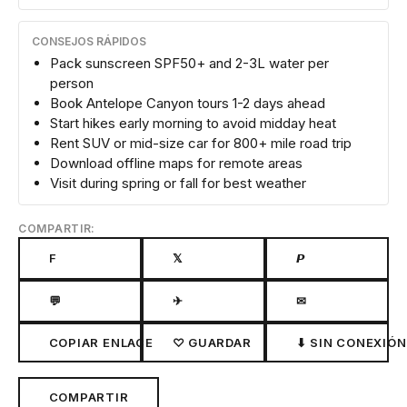
CONSEJOS RÁPIDOS
Pack sunscreen SPF50+ and 2-3L water per
person
Book Antelope Canyon tours 1-2 days ahead
Start hikes early morning to avoid midday heat
Rent SUV or mid-size car for 800+ mile road trip
Download offline maps for remote areas
Visit during spring or fall for best weather
COMPARTIR:
F
𝕏
𝙋
💬
✈
✉
COPIAR ENLACE
♡ GUARDAR
⬇ SIN CONEXIÓN
COMPARTIR