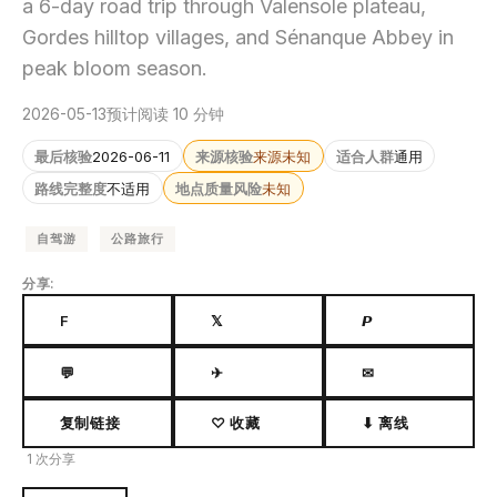
a 6-day road trip through Valensole plateau,
Gordes hilltop villages, and Sénanque Abbey in
peak bloom season.
2026-05-13
预计阅读 10 分钟
最后核验
2026-06-11
来源核验
来源未知
适合人群
通用
路线完整度
不适用
地点质量风险
未知
自驾游
公路旅行
分享:
F
𝕏
𝙋
💬
✈
✉
复制链接
♡ 收藏
⬇ 离线
1 次分享