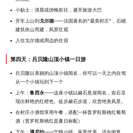
小贴士：清晨或傍晚前往，避开旅游大巴
开车上山到
戈尔德
——法国著名的"最美村庄"，石砌
建筑依山而建，风景壮观
入住戈尔德或周边的住宿
第四天：吕贝隆山顶小镇一日游
吕贝隆以美丽的山顶小镇闻名，你可以一天之内自驾
从一个小镇玩到下一个
上午：
鲁西永
——这座小镇以赭石悬崖闻名，岩石呈
现出鲜艳的红橙色。徒步赭石步道，欣赏绝美风景。
在村庄小酒馆享用午餐，搭配一杯普罗旺斯桃红葡萄
酒（普罗旺斯桃红是夏日标配）
下午：
博尼约
——宁静小镇，风景优美，适合闲逛