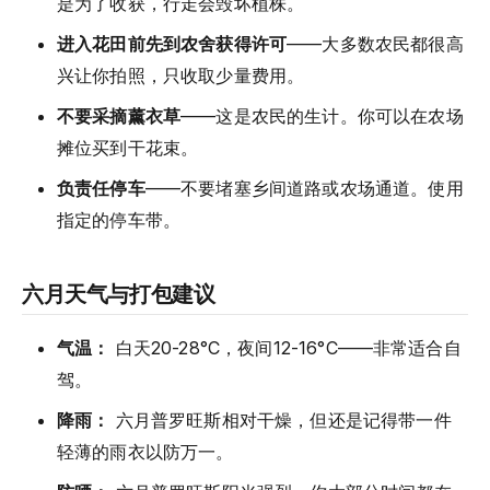
是为了收获，行走会毁坏植株。
进入花田前先到农舍获得许可
——大多数农民都很高
兴让你拍照，只收取少量费用。
不要采摘薰衣草
——这是农民的生计。你可以在农场
摊位买到干花束。
负责任停车
——不要堵塞乡间道路或农场通道。使用
指定的停车带。
六月天气与打包建议
气温：
白天20-28°C，夜间12-16°C——非常适合自
驾。
降雨：
六月普罗旺斯相对干燥，但还是记得带一件
轻薄的雨衣以防万一。