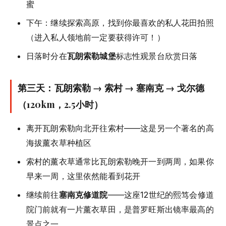
蜜
下午：继续探索高原，找到你最喜欢的私人花田拍照
（进入私人领地前一定要获得许可！）
日落时分在
瓦朗索勒城堡
标志性观景台欣赏日落
第三天：瓦朗索勒 → 索村 → 塞南克 → 戈尔德
（120km，2.5小时）
离开瓦朗索勒向北开往索村——这是另一个著名的高
海拔薰衣草种植区
索村的薰衣草通常比瓦朗索勒晚开一到两周，如果你
早来一周，这里依然能看到花开
继续前往
塞南克修道院
——这座12世纪的熙笃会修道
院门前就有一片薰衣草田，是普罗旺斯出镜率最高的
景点之一