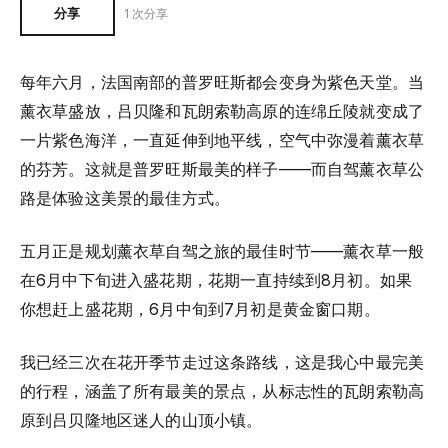
分享
1 次分享
每年六月，法国南部的普罗旺斯都会变身为紫色天堂。当
薰衣草盛放，吕贝隆和瓦朗索勒高原的连绵丘陵就变成了
一片紫色海洋，一直延伸到地平线，空气中弥漫着薰衣草
的芬芳。这就是普罗旺斯最美的样子——而自驾薰衣草公
路是体验这美景的最佳方式。
五月正是规划薰衣草自驾之旅的最佳时节——薰衣草一般
在6月中下旬进入盛花期，花期一直持续到8月初。如果
你想赶上盛花期，6月中旬到7月初是黄金窗口期。
我已经三次在花开季节走过这条路线，这是我心中最完美
的行程，涵盖了所有最美的景点，从标志性的瓦朗索勒高
原到吕贝隆地区迷人的山顶小镇。