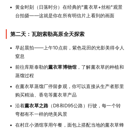
黄金时刻（日落时分）在经典的"薰衣草+丝柏"观景
台拍摄——这就是你在所有明信片上看到的画面
第二天：瓦朗索勒高原全天探索
早起晨拍——上午10点前，紫色花田的光影美得令人
窒息
前往库斯泰勒的
薰衣草博物馆
，了解薰衣草的种植和
蒸馏过程
在薰衣草蒸馏厂停留参观，你可以直接从生产者那里
购买精油、香皂等薰衣草产品
沿着
薰衣草之路
（D8和D95公路）行驶，每一个转
弯都有不一样的绝美风景
在村庄小酒馆享用午餐，面包上搭配当地的薰衣草蜂