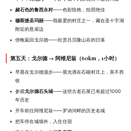
赭石色的鲁西永村
——色彩惊艳，拍照绝佳
穆斯捷圣玛丽
——我最爱的村庄之一，藏在圣十字湖
附近的悬崖边
傍晚返回戈尔德——欣赏吕贝隆山谷的日落
第五天：戈尔德 → 阿维尼翁（60km，1小时）
早晨在戈尔德漫步——晨光洒在石砌村庄上，美不胜
收
参观
戈尔德石头城
——这些古老石屋已有超过1000
年历史
开车前往阿维尼翁——罗讷河畔的历史名城
把车停在城墙外，入住住宿