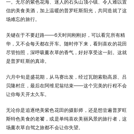
一。无尽的紫色花海、迷人的石头山顶小镇、令人难以置
信的美食美酒，加上温暖的普罗旺斯阳光，共同造就了这
场难忘的旅行。
关键在于不要赶路——6天时间刚刚好，可以看完所有精
华，又不会每天都在开车。随时停下来，看到喜欢的花田
尽管拍照，深呼吸薰衣草的香气，好好享受这一刻。这就
是普罗旺斯的真谛。
六月中旬是盛花期，从马赛出发，经过瓦朗索勒高原、吕
贝隆村庄，最后在阿维尼翁结束——这个完美的行程不会
让你每天开太久车。
无论你是追逐绝美紫色花田的摄影师，还是想尝遍普罗旺
斯特色美食的老饕，或是单纯喜欢美丽风景的旅行者，这
场薰衣草自驾之旅都不会让你失望。