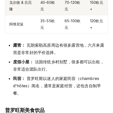
戈尔德 & 吕贝
40-60欧
70-120欧
150欧元
隆
元
元
+
35-55欧
65-100欧
120欧元
阿维尼翁
元
元
+
露营：
瓦朗索勒高原周边有很多露营地，六月来露
营是非常好的平价选择。
度假小屋：
法国传统乡村别墅，很多都可以出租，
非常适合团队出行。
民宿：
普罗旺斯以迷人的家庭民宿（chambres
d'hôtes）闻名，通常是家庭经营，还包含自制早
餐。
普罗旺斯美食饮品