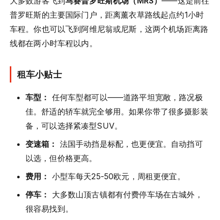
大多数游客飞到
马赛普罗旺斯机场（MRS）
——这是前往
普罗旺斯的主要国际门户，距离薰衣草路线起点约1小时
车程。你也可以飞到阿维尼翁或尼斯，这两个机场距离路
线都在两小时车程以内。
租车小贴士
车型：
任何车型都可以——道路平坦宽敞，路况极
佳。舒适的轿车就完全够用。如果你带了很多摄影装
备，可以选择紧凑型SUV。
变速箱：
法国手动挡是标配，也更便宜。自动挡可
以选，但价格更高。
费用：
小型车每天25-50欧元，周租更便宜。
停车：
大多数山顶古镇都有付费停车场在古城外，
很容易找到。