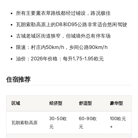
所有主要薰衣草路线都经过铺设，路况极佳
瓦朗索勒高原上的D8和D95公路非常适合悠闲驾驶
古城老城区街道狭窄，但城墙外总有停车场
限速：村庄内50km/h，乡间公路90km/h
油价：2026年价格：每升1.75-1.95欧元
住宿推荐
区域
经济型
舒适型
豪华型
30-50欧
60-90欧
100欧元
瓦朗索勒高原
元
元
+