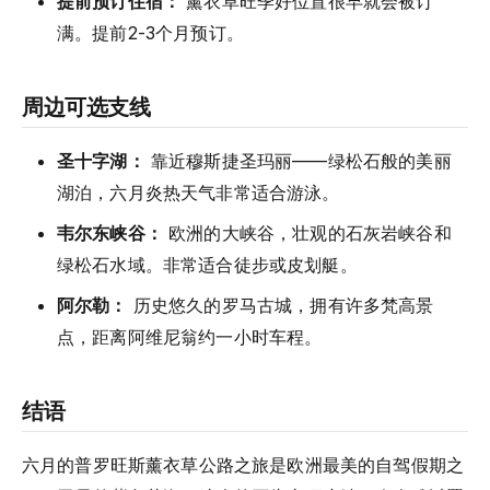
提前预订住宿：
薰衣草旺季好位置很早就会被订
满。提前2-3个月预订。
周边可选支线
圣十字湖：
靠近穆斯捷圣玛丽——绿松石般的美丽
湖泊，六月炎热天气非常适合游泳。
韦尔东峡谷：
欧洲的大峡谷，壮观的石灰岩峡谷和
绿松石水域。非常适合徒步或皮划艇。
阿尔勒：
历史悠久的罗马古城，拥有许多梵高景
点，距离阿维尼翁约一小时车程。
结语
六月的普罗旺斯薰衣草公路之旅是欧洲最美的自驾假期之