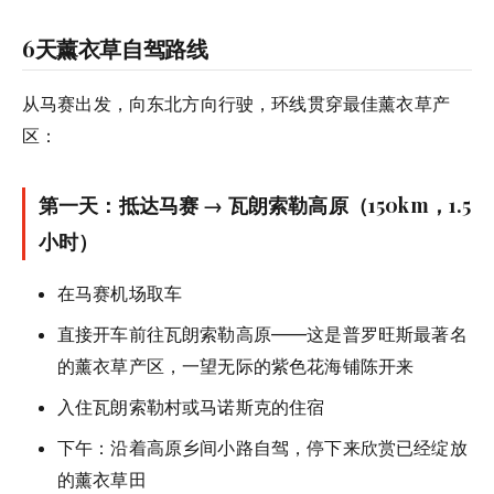
6天薰衣草自驾路线
从马赛出发，向东北方向行驶，环线贯穿最佳薰衣草产
区：
第一天：抵达马赛 → 瓦朗索勒高原（150km，1.5
小时）
在马赛机场取车
直接开车前往瓦朗索勒高原——这是普罗旺斯最著名
的薰衣草产区，一望无际的紫色花海铺陈开来
入住瓦朗索勒村或马诺斯克的住宿
下午：沿着高原乡间小路自驾，停下来欣赏已经绽放
的薰衣草田