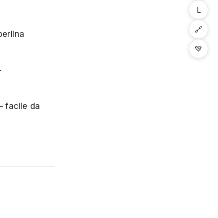
L
🔗
berlina
💚
.
 facile da