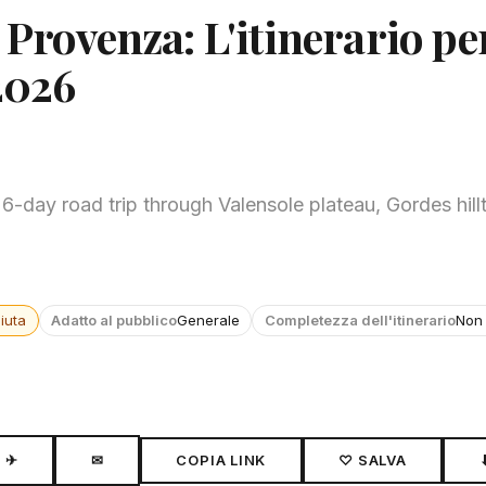
 Provenza: L'itinerario pe
2026
-day road trip through Valensole plateau, Gordes hillt
iuta
Adatto al pubblico
Generale
Completezza dell'itinerario
Non 
✈
✉
COPIA LINK
♡ SALVA