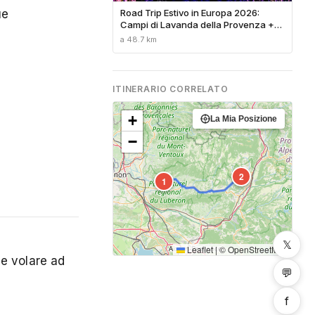
ue
Road Trip Estivo in Europa 2026:
Campi di Lavanda della Provenza +
Tenute Vinicole Toscane (I Percorsi
a 48.7 km
Più Belli)
ITINERARIO CORRELATO
+
La Mia Posizione
−
2
1
𝕏
Leaflet
|
©
OpenStreetMap
he volare ad
💬
f