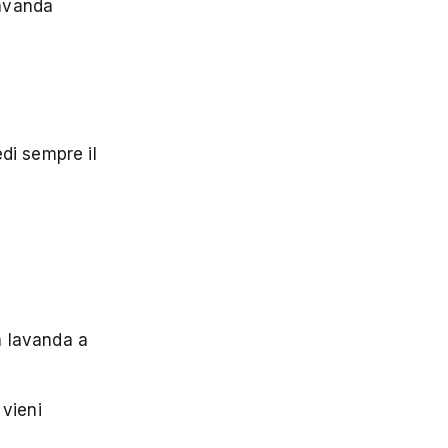
lavanda
edi sempre il
a lavanda a
 vieni