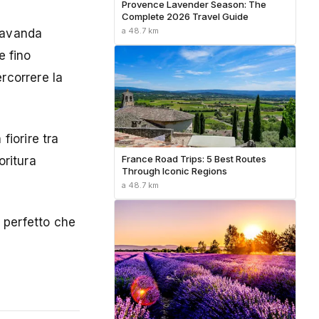
Provence Lavender Season: The
Complete 2026 Travel Guide
a 48.7 km
 lavanda
e fino
ercorrere la
fiorire tra
France Road Trips: 5 Best Routes
oritura
Through Iconic Regions
a 48.7 km
o perfetto che