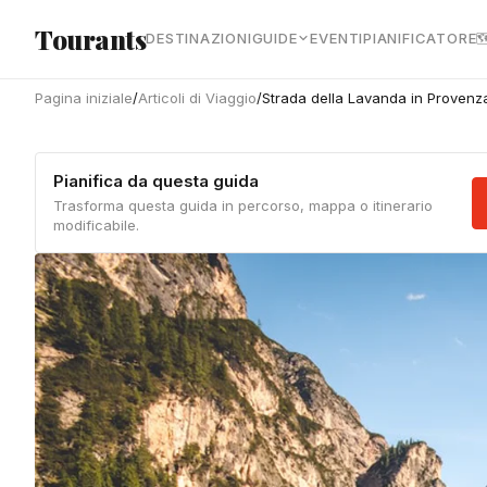
Vai al contenuto principale
Tourants
DESTINAZIONI
GUIDE
EVENTI
PIANIFICATORE

Pagina iniziale
/
Articoli di Viaggio
/
Strada della Lavanda in Provenza:
Pianifica da questa guida
Trasforma questa guida in percorso, mappa o itinerario
modificabile.