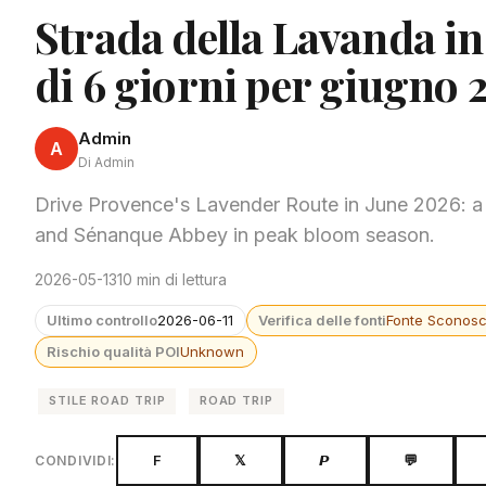
Strada della Lavanda in
di 6 giorni per giugno 
Admin
A
Di Admin
Drive Provence's Lavender Route in June 2026: a 6
and Sénanque Abbey in peak bloom season.
2026-05-13
10 min di lettura
Ultimo controllo
2026-06-11
Verifica delle fonti
Fonte Sconosc
Rischio qualità POI
Unknown
STILE ROAD TRIP
ROAD TRIP
F
𝕏
𝙋
💬
CONDIVIDI: