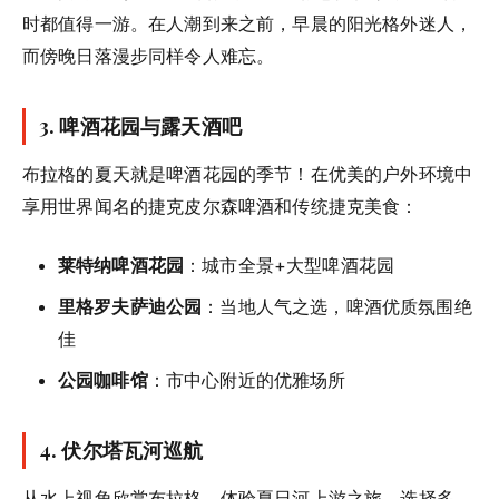
时都值得一游。在人潮到来之前，早晨的阳光格外迷人，
而傍晚日落漫步同样令人难忘。
3.
啤酒花园与露天酒吧
布拉格的夏天就是啤酒花园的季节！在优美的户外环境中
享用世界闻名的捷克皮尔森啤酒和传统捷克美食：
莱特纳啤酒花园
：城市全景+大型啤酒花园
里格罗夫萨迪公园
：当地人气之选，啤酒优质氛围绝
佳
公园咖啡馆
：市中心附近的优雅场所
4.
伏尔塔瓦河巡航
从水上视角欣赏布拉格，体验夏日河上游之旅。选择多