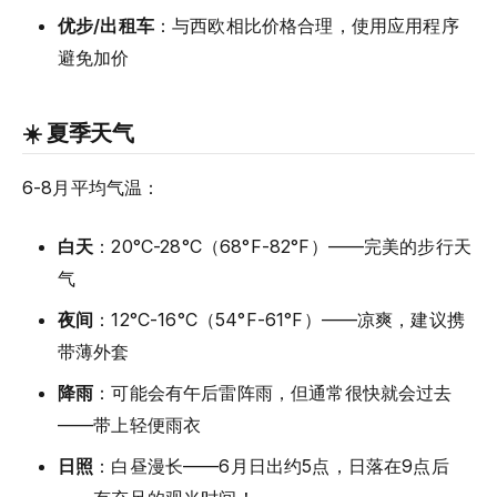
优步/出租车
：与西欧相比价格合理，使用应用程序
避免加价
☀️ 夏季天气
6-8月平均气温：
白天
：20°C-28°C（68°F-82°F）——完美的步行天
气
夜间
：12°C-16°C（54°F-61°F）——凉爽，建议携
带薄外套
降雨
：可能会有午后雷阵雨，但通常很快就会过去
——带上轻便雨衣
日照
：白昼漫长——6月日出约5点，日落在9点后