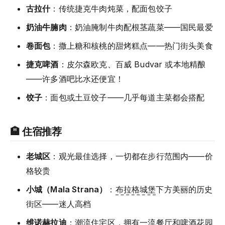
古拉什
：传统捷克牛肉炖菜，配面包饺子
奶油牛腩肉
：奶油腌制牛肉配根茎蔬菜——国民最爱
卷面包
：撒上糖和核桃的甜烤糕点——热门街头美食
捷克啤酒
：皮尔森欧克、百威 Budvar 或本地精酿
——许多酒吧比水还便宜！
饺子
：面包或土豆饺子——几乎每道主菜都会搭配
🏨 住宿推荐
老城区
：观光最佳选择，一切都在步行范围内——价
格较贵
小城（Mala Strana）
：
布拉格城堡
下方美丽的历史
街区——迷人高档
维诺赫拉迪
：潮流住宅区，拥有一流餐厅和啤酒花园