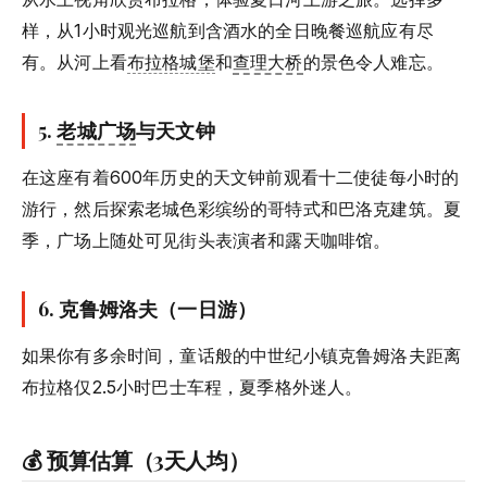
样，从1小时观光巡航到含酒水的全日晚餐巡航应有尽
有。从河上看
布拉格城堡
和
查理大桥
的景色令人难忘。
5.
老城广场
与天文钟
在这座有着600年历史的天文钟前观看十二使徒每小时的
游行，然后探索老城色彩缤纷的哥特式和巴洛克建筑。夏
季，广场上随处可见街头表演者和露天咖啡馆。
6.
克鲁姆洛夫（一日游）
如果你有多余时间，童话般的中世纪小镇克鲁姆洛夫距离
布拉格仅2.5小时巴士车程，夏季格外迷人。
💰 预算估算（3天人均）