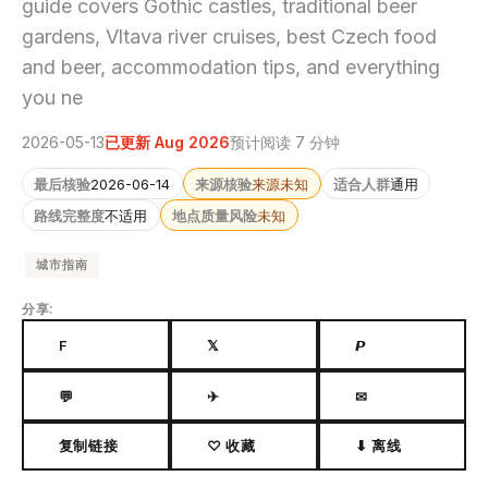
guide covers Gothic castles, traditional beer
gardens, Vltava river cruises, best Czech food
and beer, accommodation tips, and everything
you ne
2026-05-13
已更新 Aug 2026
预计阅读 7 分钟
最后核验
2026-06-14
来源核验
来源未知
适合人群
通用
路线完整度
不适用
地点质量风险
未知
城市指南
分享:
F
𝕏
𝙋
💬
✈
✉
复制链接
♡ 收藏
⬇ 离线