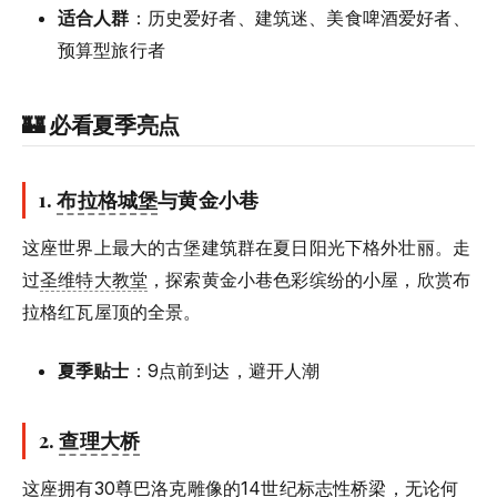
适合人群
：历史爱好者、建筑迷、美食啤酒爱好者、
预算型旅行者
🏰 必看夏季亮点
1.
布拉格城堡
与黄金小巷
这座世界上最大的古堡建筑群在夏日阳光下格外壮丽。走
过
圣维特大教堂
，探索黄金小巷色彩缤纷的小屋，欣赏布
拉格红瓦屋顶的全景。
夏季贴士
：9点前到达，避开人潮
2.
查理大桥
这座拥有30尊巴洛克雕像的14世纪标志性桥梁，无论何