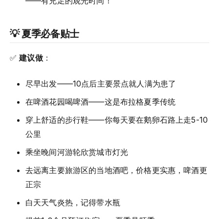
——有充足的观光时间！
💡 夏季必备贴士
✅
建议做
：
尽早出发——10点后主要景点就人满为患了
在啤酒花园喝啤酒——这是布拉格夏季传统
穿上舒适的步行鞋——你每天要在鹅卵石路上走5-10
公里
乘坐晚间河游轮欣赏城市灯光
去远离主要旅游区的当地酒吧，价格更实惠，啤酒更
正宗
白天天气炎热，记得带水瓶