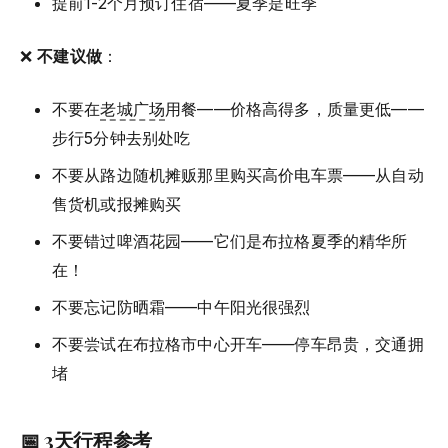
提前1-2个月预订住宿——夏季是旺季
❌
不建议做
：
不要在
老城广场
用餐——价格高得多，质量更低——
步行5分钟去别处吃
不要从路边随机摊贩那里购买高价电车票——从自动
售货机或报摊购买
不要错过啤酒花园——它们是布拉格夏季的精华所
在！
不要忘记防晒霜——中午阳光很强烈
不要尝试在布拉格市中心开车——停车昂贵，交通拥
堵
📅 3天行程参考