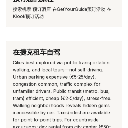
搜索机票
预订酒店
在GetYourGuide预订活动
在
Klook预订活动
在捷克租车自驾
Cities best explored via public transportation,
walking, and local tours—not self-driving.
Urban parking expensive (€5-25/day),
congestion common, traffic complex for
unfamiliar drivers. Public transit (metro, bus,
tram) efficient, cheap (€2-5/day), stress-free.
Walking neighborhoods reveals hidden gems
inaccessible by car. Taxis/rideshare available
for point-to-point trips. For countryside
excursions: day rental from city center (€50-