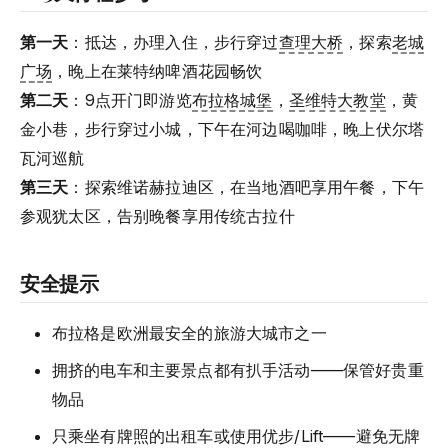
第一天
：抵达，办理入住，步行穿过
查理大桥
，探索
老城
广场
，晚上在莱特纳啤酒花园畅饮
第二天
：9点开门即游览
布拉格城堡
，
圣维特大教堂
，黄
金小巷，步行穿过小城，下午在河边喝咖啡，晚上伏尔塔
瓦河巡航
第三天
：探索维诺赫拉迪区，在当地酒吧享用午餐，下午
参观犹太区，告别晚餐享用传统古拉什
安全提示
布拉格是欧洲最安全的旅游大城市之一
拥挤的电车和主要景点都有扒手活动——保管好贵重
物品
只乘坐有牌照的出租车或使用优步/Lift——避免无牌