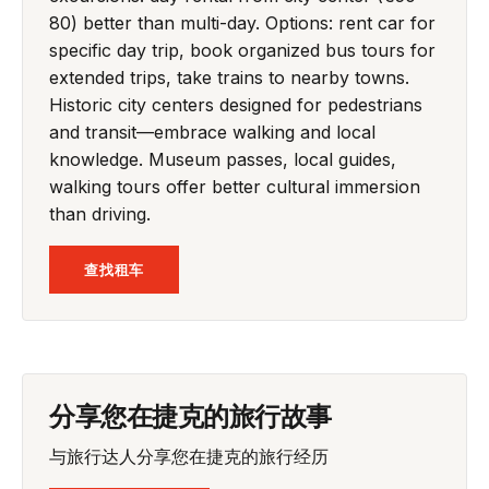
80) better than multi-day. Options: rent car for
specific day trip, book organized bus tours for
extended trips, take trains to nearby towns.
Historic city centers designed for pedestrians
and transit—embrace walking and local
knowledge. Museum passes, local guides,
walking tours offer better cultural immersion
than driving.
查找租车
分享您在捷克的旅行故事
与旅行达人分享您在捷克的旅行经历