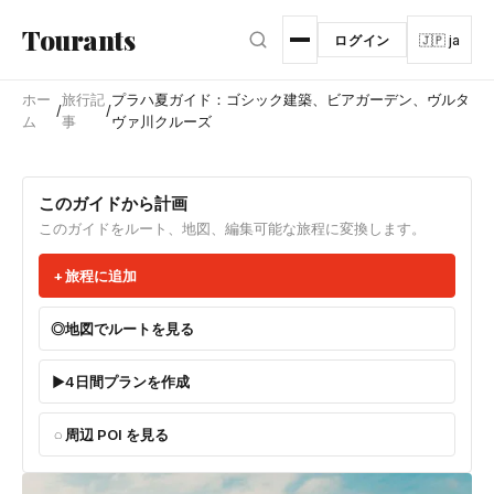
メインコンテンツへスキップ
Tourants
ログイン
🇯🇵 ja
ホー
旅行記
プラハ夏ガイド：ゴシック建築、ビアガーデン、ヴルタ
/
/
ム
事
ヴァ川クルーズ
このガイドから計画
このガイドをルート、地図、編集可能な旅程に変換します。
旅程に追加
地図でルートを見る
4日間プランを作成
周辺 POI を見る