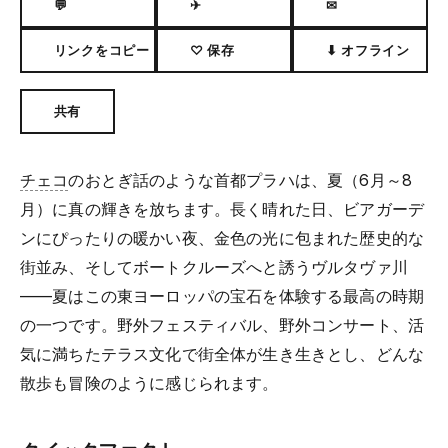
💬
✈
✉
リンクをコピー
♡ 保存
⬇ オフライン
共有
チェコ
のおとぎ話のような首都プラハは、夏（6月～8
月）に真の輝きを放ちます。長く晴れた日、ビアガーデ
ンにぴったりの暖かい夜、金色の光に包まれた歴史的な
街並み、そしてボートクルーズへと誘うヴルタヴァ川
——夏はこの東ヨーロッパの宝石を体験する最高の時期
の一つです。野外フェスティバル、野外コンサート、活
気に満ちたテラス文化で街全体が生き生きとし、どんな
散歩も冒険のように感じられます。