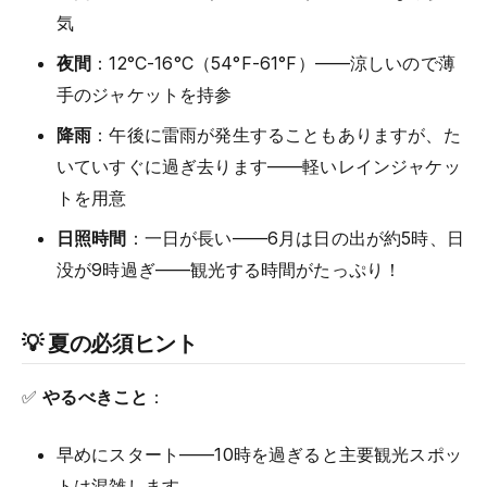
気
夜間
：12°C-16°C（54°F-61°F）——涼しいので薄
手のジャケットを持参
降雨
：午後に雷雨が発生することもありますが、た
いていすぐに過ぎ去ります——軽いレインジャケッ
トを用意
日照時間
：一日が長い——6月は日の出が約5時、日
没が9時過ぎ——観光する時間がたっぷり！
💡 夏の必須ヒント
✅
やるべきこと
：
早めにスタート——10時を過ぎると主要観光スポッ
トは混雑します