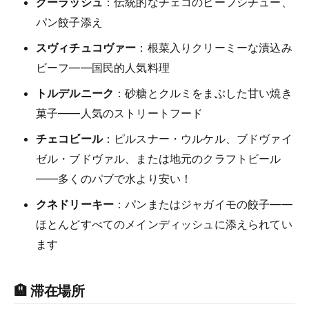
グーラッシュ
：伝統的なチェコのビーフシチュー、
パン餃子添え
スヴィチュコヴァー
：根菜入りクリーミーな漬込み
ビーフ——国民的人気料理
トルデルニーク
：砂糖とクルミをまぶした甘い焼き
菓子——人気のストリートフード
チェコビール
：ピルスナー・ウルケル、ブドヴァイ
ゼル・ブドヴァル、または地元のクラフトビール
——多くのパブで水より安い！
クネドリーキー
：パンまたはジャガイモの餃子——
ほとんどすべてのメインディッシュに添えられてい
ます
🏨 滞在場所