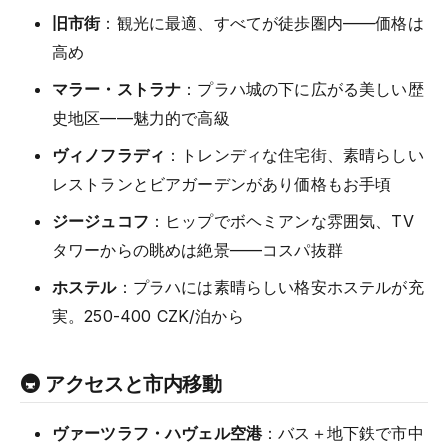
旧市街
：観光に最適、すべてが徒歩圏内——価格は
高め
マラー・ストラナ
：プラハ城の下に広がる美しい歴
史地区——魅力的で高級
ヴィノフラディ
：トレンディな住宅街、素晴らしい
レストランとビアガーデンがあり価格もお手頃
ジージュコフ
：ヒップでボヘミアンな雰囲気、TV
タワーからの眺めは絶景——コスパ抜群
ホステル
：プラハには素晴らしい格安ホステルが充
実。250-400 CZK/泊から
🚇 アクセスと市内移動
ヴァーツラフ・ハヴェル空港
：バス＋地下鉄で市中