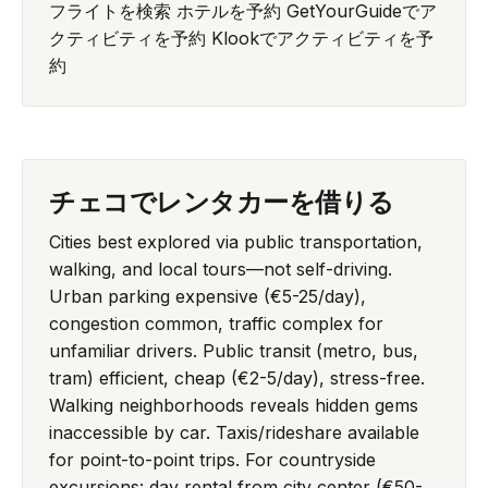
フライトを検索
ホテルを予約
GetYourGuideでア
クティビティを予約
Klookでアクティビティを予
約
チェコでレンタカーを借りる
Cities best explored via public transportation,
walking, and local tours—not self-driving.
Urban parking expensive (€5-25/day),
congestion common, traffic complex for
unfamiliar drivers. Public transit (metro, bus,
tram) efficient, cheap (€2-5/day), stress-free.
Walking neighborhoods reveals hidden gems
inaccessible by car. Taxis/rideshare available
for point-to-point trips. For countryside
excursions: day rental from city center (€50-