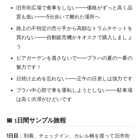
旧市街広場で食事をしない——価格がずっと高く品
質も低い——5分歩いて離れた場所へ
路上の不特定の売り手から高額なトラムチケットを
買わない——自動販売機かキオスクで購入しましょ
う
ビアガーデンを逃さないで——プラハの夏の一番の
魅力です！
日焼け止めを忘れない——正午の日差しは強力です
プラハ中心部で車を運転しようとしない——駐車場
は高く渋滞がひどいです
📅 3日間サンプル旅程
1日目
：到着、チェックイン、カレル橋を渡って旧市街