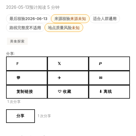
2026-05-13
预计阅读 5 分钟
最后核验
2026-06-13
来源核验
来源未知
适合人群
通用
路线完整度
不适用
地点质量风险
未知
美食探索
分享:
F
𝕏
𝙋
💬
✈
✉
复制链接
♡ 收藏
⬇ 离线
1 次分享
分享
1 次分享