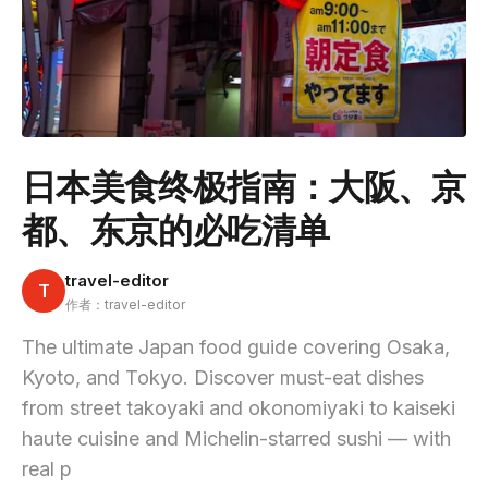
日本美食终极指南：大阪、京
都、东京的必吃清单
travel-editor
T
作者：travel-editor
The ultimate Japan food guide covering Osaka,
Kyoto, and Tokyo. Discover must-eat dishes
from street takoyaki and okonomiyaki to kaiseki
haute cuisine and Michelin-starred sushi — with
real p