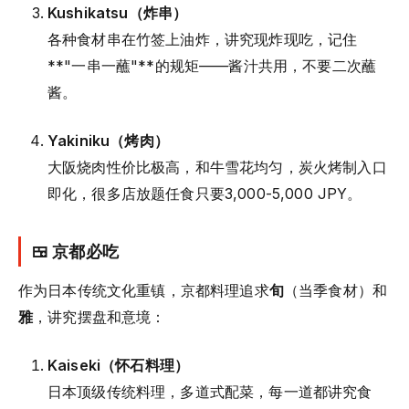
Kushikatsu（炸串）
各种食材串在竹签上油炸，讲究现炸现吃，记住
**"一串一蘸"**的规矩——酱汁共用，不要二次蘸
酱。
Yakiniku（烤肉）
大阪烧肉性价比极高，和牛雪花均匀，炭火烤制入口
即化，很多店放题任食只要3,000-5,000 JPY。
🍱 京都必吃
作为日本传统文化重镇，京都料理追求
旬
（当季食材）和
雅
，讲究摆盘和意境：
Kaiseki（怀石料理）
日本顶级传统料理，多道式配菜，每一道都讲究食