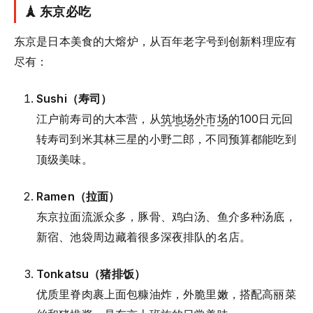
🗼 东京必吃
东京是日本美食的大熔炉，从百年老字号到创新料理应有
尽有：
Sushi（寿司）
江户前寿司的大本营，从
筑地场外市场
的100日元回
转寿司到米其林三星的小野二郎，不同预算都能吃到
顶级美味。
Ramen（拉面）
东京拉面流派众多，豚骨、鸡白汤、鱼介多种汤底，
新宿、池袋周边藏着很多深夜排队的名店。
Tonkatsu（猪排饭）
优质里脊肉裹上面包糠油炸，外脆里嫩，搭配高丽菜