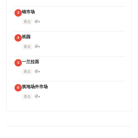
锦市场
3
🧭
景点
▾
祇园
4
🧭
景点
▾
一兰拉面
5
🧭
景点
▾
筑地场外市场
6
🧭
景点
▾