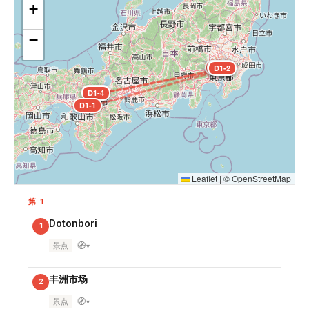
+
−
D1-5
D1-6
D1-2
D1-3
D1-4
D1-1
Leaflet
|
©
OpenStreetMap
第 1
Dotonbori
1
🧭
景点
▾
丰洲市场
2
🧭
景点
▾