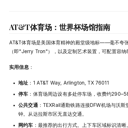
AT&T体育场：世界杯场馆指南
AT&T体育场是美国体育精神的殿堂级地标——毫不
（即"Jerry Tron"），以及定制艺术装置，可配置容纳
实用信息
：
地址
：1 AT&T Way, Arlington, TX 76011
停车
：体育场周边设有多处停车场，收费约290–
公共交通
：TEXRail通勤铁路连接DFW机场与
钟。从达拉斯市区无直达交通。
网约车
：最推荐的出行方式。上下车区域标识清晰。