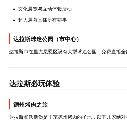
文化展览与互动体验活动
超大屏幕直播所有赛事
达拉斯球迷公园（市中心）
达拉斯市在里尤尼恩区设有大型球迷公园，免费直播全
达拉斯必玩体验
德州烤肉之旅
达拉斯和沃斯堡是正宗德州烤肉的圣地，以下几家绝对