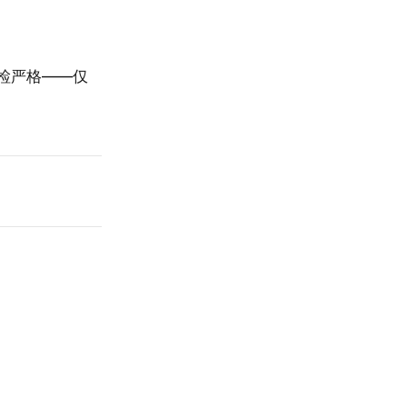
检严格——仅