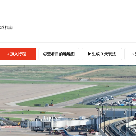
球迷指南
加入行程
查看目的地地图
生成 3 天玩法