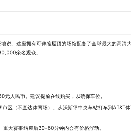
夸张地说。这座拥有可伸缩屋顶的场馆配备了全球最大的高清
80,000余名观众。
580元人民币。建议提前在线购买，以确保车位。
沃斯堡市区（不直达体育场）。从沃斯堡中央车站打车到AT&T体
重大赛事结束后30–60分钟内会有价格浮动。