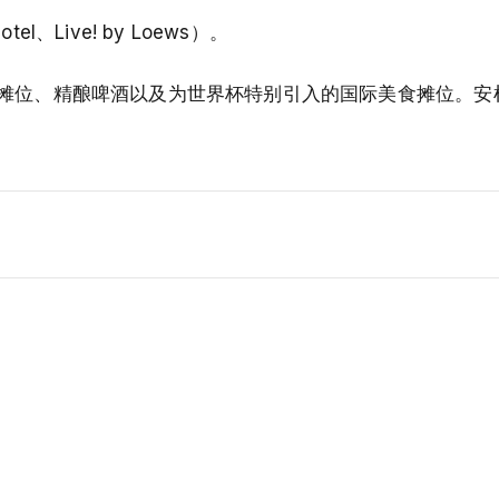
、Live! by Loews）。
摊位、精酿啤酒以及为世界杯特别引入的国际美食摊位。安