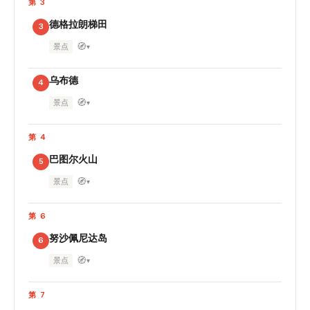
第 3
德格拉朗梯田
3
🧭
景点
▾
乌布德
4
🧭
景点
▾
第 4
巴图尔火山
5
🧭
景点
▾
第 6
努沙佩尼达岛
6
🧭
景点
▾
第 7