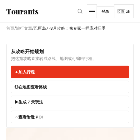
跳转到主内容
Tourants
登录
🇨🇳 zh
首页
/
旅行文章
/
巴厘岛7-8月攻略：像专家一样应对旺季
从攻略开始规划
把这篇攻略直接转成路线、地图或可编辑行程。
加入行程
在地图查看路线
生成 7 天玩法
查看附近 POI