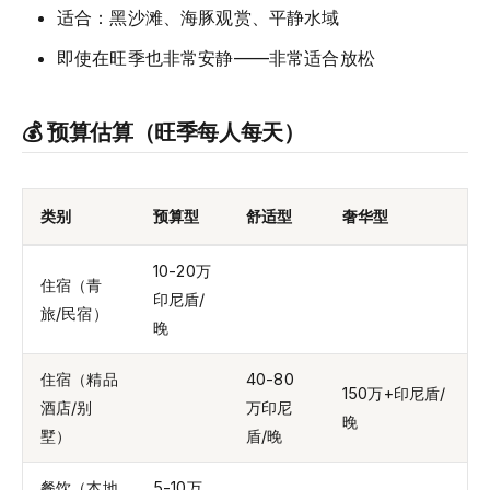
适合：黑沙滩、海豚观赏、平静水域
即使在旺季也非常安静——非常适合放松
💰 预算估算（旺季每人每天）
类别
预算型
舒适型
奢华型
10-20万
住宿（青
印尼盾/
旅/民宿）
晚
住宿（精品
40-80
150万+印尼盾/
酒店/别
万印尼
晚
墅）
盾/晚
餐饮（本地
5-10万