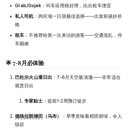
Grab/Gojek
：叫车应用很好用，比出租车便宜
私人司机
：跨区域一日游最佳选择——出发前谈好价
格
租车
：不推荐给第一次来访的游客——交通混乱，停
车困难
🌟 7-8月必体验
巴杜尔火山看日出
：7-8月天空最清澈——非常适合
观赏日出
专家贴士
：提前1-2周预订徒步
德格拉朗梯田
（乌布）
：旱季意味着稻田碧绿，令人
惊叹