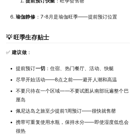
提前预订快艇
：旺季会售罄
瑜伽静修
：7-8月是瑜伽旺季——提前预订位置
💡 旺季生存贴士
✅
建议做
：
提前预订
一切
：住宿、热门餐厅、活动、快艇
尽早开始活动——8点之前——避开人潮和高温
不要只待在一个区域——不要试图从南部玩遍整个巴
厘岛
佩尼达岛之旅至少提前1周预订——很快就售罄
携带可重复使用水瓶，保持水分——即使湿度低也会
很热