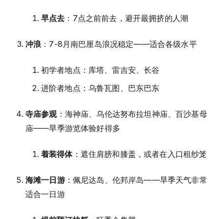
早点去
：7点之前前去，避开最拥挤的人潮
冲浪
：7-8月南巴厘岛浪况稳定——适合各级水平
初学者地点：库塔、雷吉安、长谷
进阶者地点：乌鲁瓦图、巴东巴东
寺庙参观
：海神庙、乌伦达努布拉坦神庙、百沙基母
庙——旱季游览体验好得多
着装得体
：遮住肩膀和膝盖，或者在入口租纱笼
海滩一日游
：佩尼达岛、伦邦岸岛——旱季天气非常
适合一日游