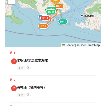
D4-1
D7-1
D3-1
D3-2
D2-1
D1-1
D6-1
D7-2
Leaflet
|
©
OpenStreetMap
第 1
水明漾/水之教堂海滩
1
🧭
景点
▾
第 2
海神庙（塔纳洛特）
2
🧭
景点
▾