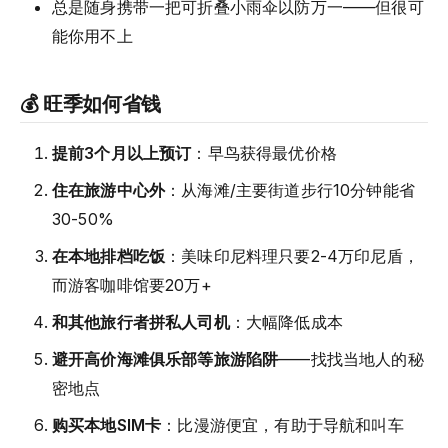
总是随身携带一把可折叠小雨伞以防万一——但很可
能你用不上
💰 旺季如何省钱
提前3个月以上预订
：早鸟获得最优价格
住在旅游中心外
：从海滩/主要街道步行10分钟能省
30-50%
在本地排档吃饭
：美味印尼料理只要2-4万印尼盾，
而游客咖啡馆要20万+
和其他旅行者拼私人司机
：大幅降低成本
避开高价海滩俱乐部等旅游陷阱
——找找当地人的秘
密地点
购买本地SIM卡
：比漫游便宜，有助于导航和叫车