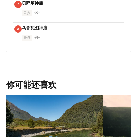
贝萨基神庙
7
🧭
景点
▾
乌鲁瓦图神庙
8
🧭
景点
▾
你可能还喜欢