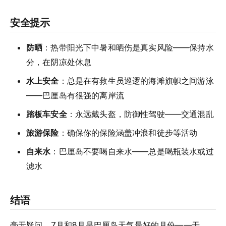
安全提示
防晒
：热带阳光下中暑和晒伤是真实风险——保持水
分，在阴凉处休息
水上安全
：总是在有救生员巡逻的海滩旗帜之间游泳
——巴厘岛有很强的离岸流
踏板车安全
：永远戴头盔，防御性驾驶——交通混乱
旅游保险
：确保你的保险涵盖冲浪和徒步等活动
自来水
：巴厘岛不要喝自来水——总是喝瓶装水或过
滤水
结语
毫无疑问，7月和8月是巴厘岛天气最好的月份——干