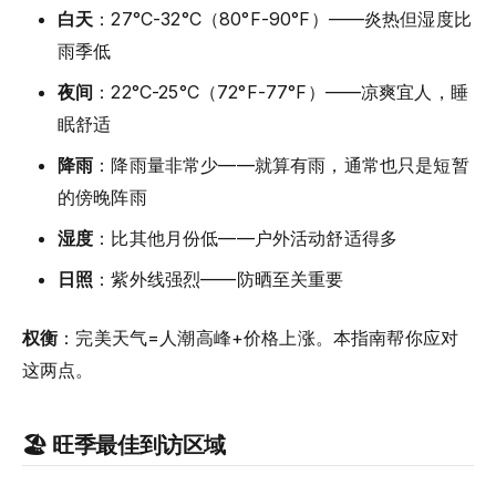
白天
：27°C-32°C（80°F-90°F）——炎热但湿度比
雨季低
夜间
：22°C-25°C（72°F-77°F）——凉爽宜人，睡
眠舒适
降雨
：降雨量非常少——就算有雨，通常也只是短暂
的傍晚阵雨
湿度
：比其他月份低——户外活动舒适得多
日照
：紫外线强烈——防晒至关重要
权衡
：完美天气=人潮高峰+价格上涨。本指南帮你应对
这两点。
🏖️ 旺季最佳到访区域