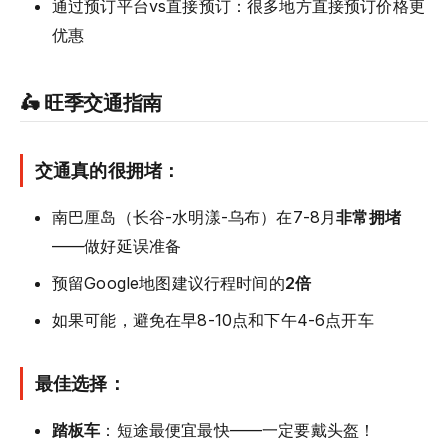
通过预订平台vs直接预订：很多地方直接预订价格更
优惠
🛵 旺季交通指南
交通真的很拥堵：
南巴厘岛（长谷-水明漾-乌布）在7-8月
非常拥堵
——做好延误准备
预留Google地图建议行程时间的
2倍
如果可能，避免在早8-10点和下午4-6点开车
最佳选择：
踏板车
：短途最便宜最快——一定要戴头盔！