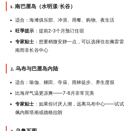
1.
南巴厘岛（水明漾/长谷）
适合：海滩俱乐部、冲浪、用餐、购物、夜生活
旺季提示
：提前2-3个月预订住宿
专家贴士
：想要稍微安静一点，可以选择住在佩雷雷
南而非长谷中心
2.
乌布与巴厘岛内陆
适合：瑜伽、梯田、寺庙、雨林徒步、养生度假
比海岸气温更凉爽——7-8月非常完美
专家贴士
：如果你讨厌人潮，远离乌布中心——试试
佩内斯塔南或德格拉朗
3.
乌鲁瓦图