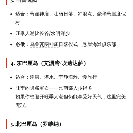
适合：悬崖神庙、壮丽日落、冲浪点、豪华悬崖度假
村
旺季人潮比长谷/水明漾少
必做
：
乌鲁瓦图神庙
日落仪式、悬崖海滩俱乐部
4.
东巴厘岛（艾湄湾/坎迪达萨）
适合：浮潜、潜水、宁静海滩、慢旅行
旺季的隐藏宝石——比南部人少得多
如果你想避开旺季人潮但仍能享受好天气，这里完美
无瑕。
5.
北巴厘岛（罗维纳）