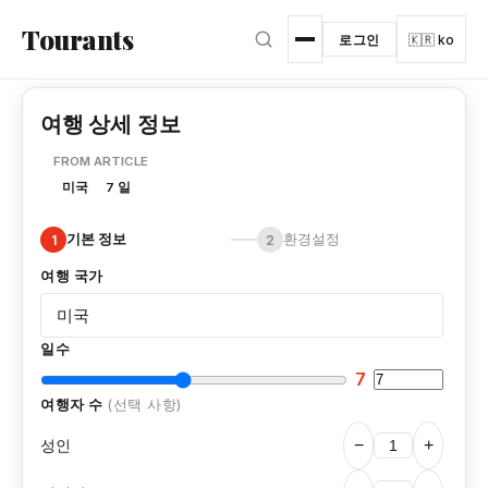
본문으로 건너뛰기
Tourants
로그인
🇰🇷 ko
여행 상세 정보
FROM ARTICLE
미국
7 일
기본 정보
환경설정
1
2
여행 국가
일수
7
여행자 수
(선택 사항)
성인
−
+