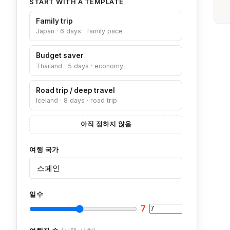
START WITH A TEMPLATE
Family trip
Japan · 6 days · family pace
Budget saver
Thailand · 5 days · economy
Road trip / deep travel
Iceland · 8 days · road trip
아직 정하지 않음
여행 국가
일수
7