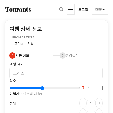
본문으로 건너뛰기
Tourants
로그인
🇰🇷 ko
여행 상세 정보
FROM ARTICLE
그리스
7 일
기본 정보
환경설정
1
2
여행 국가
일수
7
여행자 수
(선택 사항)
성인
−
+