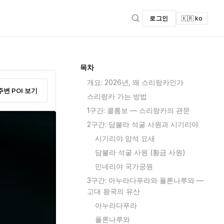
로그인
🇰🇷 ko
목차
개요: 2026년, 왜 스리랑카인가
주변 POI 보기
스리랑카 가는 방법
1구간: 콜롬보 — 스리랑카의 관문
2구간: 담불라 석굴 사원과 시기리야
시기리야 암석 요새
담불라 석굴 사원 (황금 사원)
민네리야 국가공원
3구간: 아누라다푸라와 폴론나루와 —
고대 왕국의 유산
아누라다푸라
폴론나루와