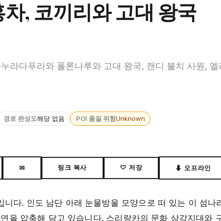
홍차, 코끼리와 고대 왕국
누라다푸라와 폴론나루와 고대 왕국, 캔디 불치 사원, 엘라
경로 완성도
해당 없음
POI 품질 위험
Unknown
링크 복사
♡ 저장
✉
⬇ 오프라인
입니다. 인도 남단 아래 눈물방울 모양으로 떠 있는 이 섬
 자연을 압축해 담고 있습니다. 스리랑카의 문화 삼각지대와 