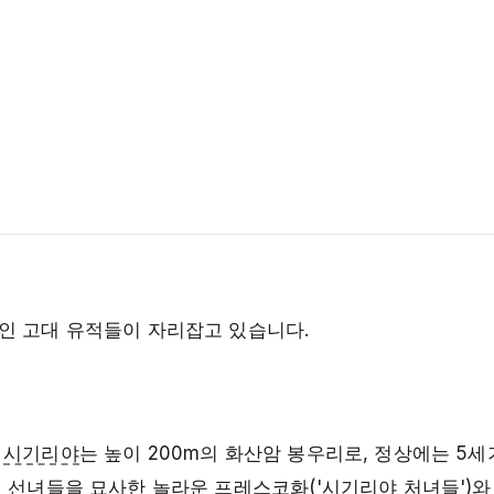
인 고대 유적들이 자리잡고 있습니다.
—
시기리야
는 높이 200m의 화산암 봉우리로, 정상에는 5세
의 선녀들을 묘사한 놀라운 프레스코화('
시기리야
처녀들')와