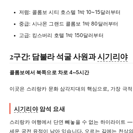
저렴: 콜롬보 시티 호스텔 1박 10~15달러부터
중급: 시나몬 그랜드 콜롬보 1박 80달러부터
고급: 킹스버리 호텔 1박 150달러부터
2구간: 담불라 석굴 사원과
시기리야
콜롬보에서 북쪽으로 차로 4~5시간
이곳은 스리랑카 문화 삼각지대의 핵심으로, 가장 극적
시기리야
암석 요새
스리랑카 여행에서 단연 빼놓을 수 없는 하이라이트 
세운 궁전 유적이 남아 있습니다. 오르는 길에는 천상