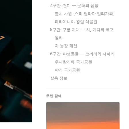
4구간: 캔디 — 문화의 심장
불치 사원 (스리 달라다 말리가와)
페라데니야 왕립 식물원
5구간: 구릉 지대 — 차, 기차와 폭포
엘라
차 농장 체험
6구간: 야생동물 — 코끼리와 사파리
우다왈라웨 국가공원
야라 국가공원
실용 정보
주변 탐색