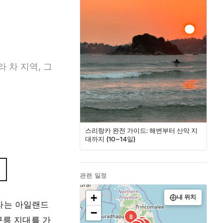
 차 지역, 그
스리랑카 완전 가이드: 해변부터 산악 지
대까지 (10~14일)
관련 일정
+
내 위치
나라는 아일랜드
−
8
구릉 지대를 가
3