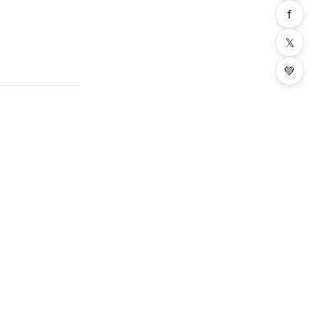
f
𝕏
💚