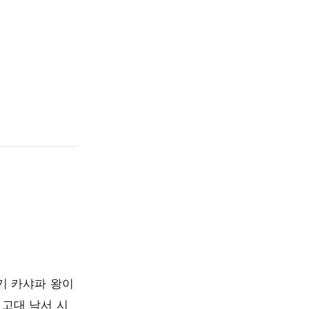
기 카샤파 왕이
 고대 낙서 시