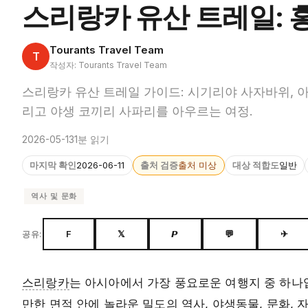
스리랑카 유산 트레일: 
Tourants Travel Team
T
작성자: Tourants Travel Team
스리랑카 유산 트레일 가이드: 시기리야 사자바위, 아
리고 야생 코끼리 사파리를 아우르는 여정.
2026-05-13
1분 읽기
마지막 확인
2026-06-11
출처 검증
출처 미상
대상 적합도
일반
역사 및 문화
F
𝕏
𝙋
💬
✈
공유:
스리랑카
는 아시아에서 가장 풍요로운 여행지 중 하나
만한 면적 안에 놀라운 밀도의 역사, 야생동물, 문화,