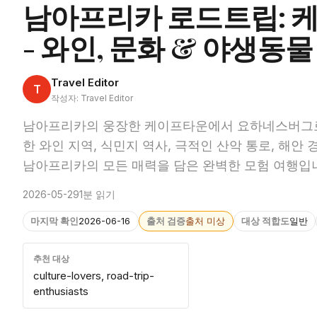
남아프리카 로드트립:
- 와인, 문화 & 야생동물
Travel Editor
T
작성자: Travel Editor
남아프리카의 웅장한 케이프타운에서 요하네스버그로 
한 와인 지역, 식민지 역사, 극적인 산악 통로, 해
남아프리카의 모든 매력을 담은 완벽한 모험 여행입
2026-05-29
1분 읽기
마지막 확인
2026-06-16
출처 검증
출처 미상
대상 적합도
일반
추천 대상
culture-lovers, road-trip-
enthusiasts