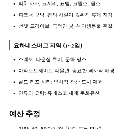
빅5: 사자, 코끼리, 표범, 코뿔소, 물소
피크닉 구역: 편의 시설이 갖춰진 휴게 지점
선셋 드라이브: 극적인 빛 속 야생동물 관찰
요하네스버그 지역 (1~2일)
소웨토: 타운십 투어, 문화 명소
아파르트헤이트 박물관: 중요한 역사적 배경
골드 리프 시티: 역사적 광산 도시 재현
인류의 요람: 유네스코 세계 문화유산
예산 추정
차량
: 40~80달러/일 (세단 또는 SUV)