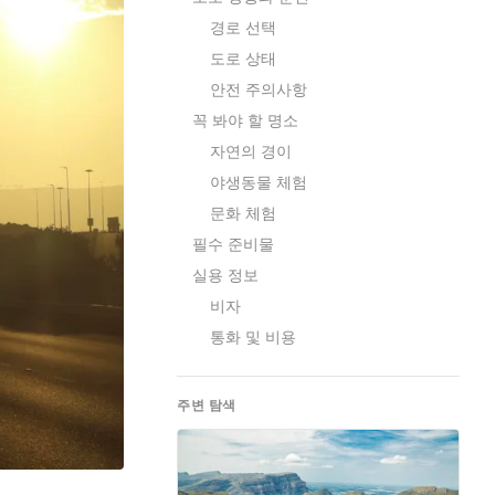
경로 선택
도로 상태
안전 주의사항
꼭 봐야 할 명소
자연의 경이
야생동물 체험
문화 체험
필수 준비물
실용 정보
비자
통화 및 비용
주변 탐색