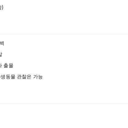
)
완벽
발
라 출몰
도 야생동물 관찰은 가능