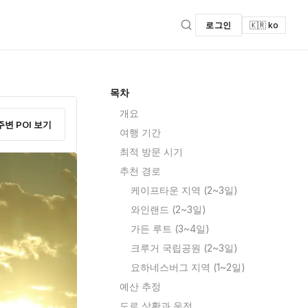
로그인
🇰🇷 ko
목차
개요
주변 POI 보기
여행 기간
최적 방문 시기
추천 경로
케이프타운 지역 (2~3일)
와인랜드 (2~3일)
가든 루트 (3~4일)
크루거 국립공원 (2~3일)
요하네스버그 지역 (1~2일)
예산 추정
도로 상황과 운전