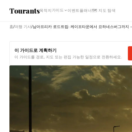
본문으로 건너뛰기
Tourants
가이드
목적지
이벤트
플래너
🗺 지도 탐색
홈
/
여행 기사
/
남아프리카 로드트립: 케이프타운에서 요하네스버그까지 - 
이 가이드로 계획하기
이 가이드를 경로, 지도 또는 편집 가능한 일정으로 전환하세요.