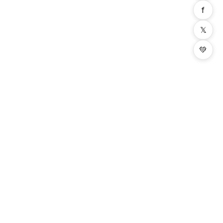
f
𝕏
💚