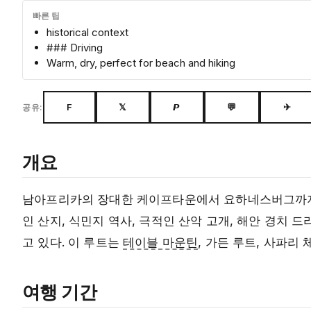
빠른 팁
historical context
### Driving
Warm, dry, perfect for beach and hiking
F
𝕏
𝙋
💬
✈
공유:
개요
남아프리카의 장대한 케이프타운에서 요하네스버그까지 
인 산지, 식민지 역사, 극적인 산악 고개, 해안 경치
고 있다. 이 루트는
테이블 마운틴
, 가든 루트, 사파리
여행 기간