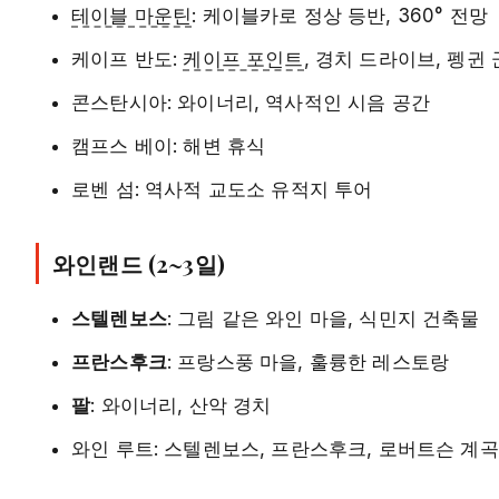
테이블 마운틴
: 케이블카로 정상 등반, 360° 전망
케이프 반도:
케이프 포인트
, 경치 드라이브, 펭귄
콘스탄시아: 와이너리, 역사적인 시음 공간
캠프스 베이: 해변 휴식
로벤 섬: 역사적 교도소 유적지 투어
와인랜드 (2~3일)
스텔렌보스
: 그림 같은 와인 마을, 식민지 건축물
프란스후크
: 프랑스풍 마을, 훌륭한 레스토랑
팔
: 와이너리, 산악 경치
와인 루트: 스텔렌보스, 프란스후크, 로버트슨 계곡