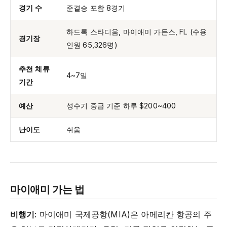
경기 수
준결승 포함 8경기
하드록 스타디움, 마이애미 가든스, FL (수용
경기장
인원 65,326명)
추천 체류
4~7일
기간
예산
성수기 중급 기준 하루 $200~400
난이도
쉬움
마이애미 가는 법
비행기
: 마이애미 국제공항(MIA)은 아메리칸 항공의 주