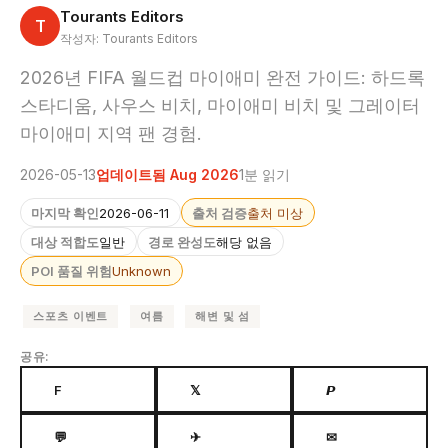
Tourants Editors
T
작성자: Tourants Editors
2026년 FIFA 월드컵 마이애미 완전 가이드: 하드록
스타디움, 사우스 비치, 마이애미 비치 및 그레이터
마이애미 지역 팬 경험.
2026-05-13
업데이트됨 Aug 2026
1분 읽기
마지막 확인
2026-06-11
출처 검증
출처 미상
대상 적합도
일반
경로 완성도
해당 없음
POI 품질 위험
Unknown
스포츠 이벤트
여름
해변 및 섬
공유:
F
𝕏
𝙋
💬
✈
✉