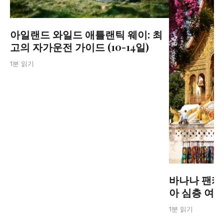
아일랜드 와일드 애틀랜틱 웨이: 최
고의 자가운전 가이드 (10-14일)
1분 읽기
바나나 팬케
아 심층 여
1분 읽기