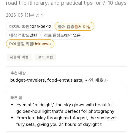
road trip itinerary, and practical tips for 7-10 days
2026-05-13
1분 읽기
마지막 확인
2026-06-12
출처 검증
출처 미상
대상 적합도
일반
경로 완성도
해당 없음
POI 품질 위험
Unknown
자동차 여행
로드 트립
추천 대상
budget-travelers, food-enthusiasts, 자연 애호가
빠른 팁
Even at "midnight," the sky glows with beautiful
golden-hour light that's perfect for photography
From late May through mid-August, the sun never
fully sets, giving you 24 hours of daylight t