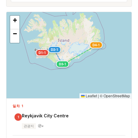
+
−
D4-1
D2-1
D1-1
D3-1
Leaflet
|
©
OpenStreetMap
일차 1
Reykjavik City Centre
1
🧭
관광지
▾