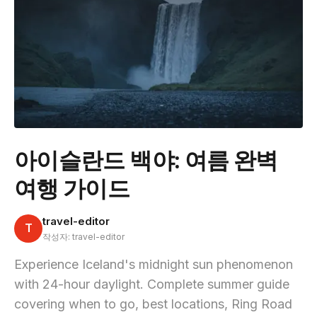
아이슬란드 백야: 여름 완벽
여행 가이드
travel-editor
T
작성자: travel-editor
Experience Iceland's midnight sun phenomenon
with 24-hour daylight. Complete summer guide
covering when to go, best locations, Ring Road