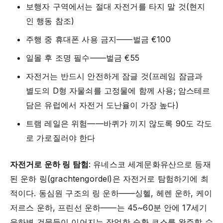
보행자 구역에서는 절대 자전거를 타지 말 것(현지
인 행동 참조)
주행 중 휴대폰 사용 금지——벌금 €100
일몰 후 조명 필수——벌금 €55
자전거는 반드시 안전하게 잠글 것(프레임 잠금과
별도의 D형 자물쇠를 고정물에 함께 사용; 암스테르
담은 유럽에서 자전거 도난율이 가장 높다)
트램 레일은 위험——바퀴가 끼지 않도록 90도 각도
로 가로질러야 한다
자전거로 운하 링 탐험
: 유네스코 세계문화유산으로 등재
된 운하 링(grachtengordel)은 자전거로 탐험하기에 최
적이다. 동심원 구조의 링 운하——싱헬, 헤렌 운하, 케이
저르스 운하, 프린선 운하——는 45~60분 안에 17세기
운하변 건물들이 이어지는 장엄한 순환 코스를 완주할 수