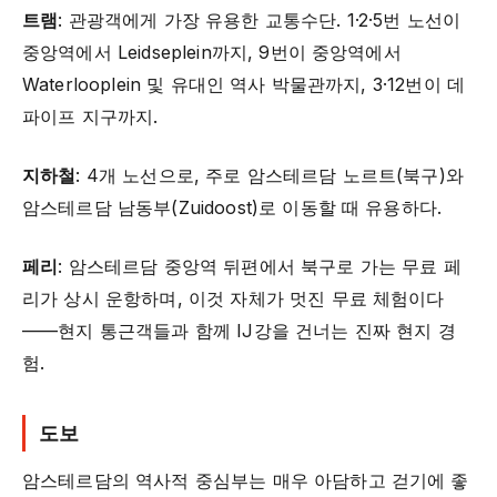
트램
: 관광객에게 가장 유용한 교통수단. 1·2·5번 노선이
중앙역에서 Leidseplein까지, 9번이 중앙역에서
Waterlooplein 및 유대인 역사 박물관까지, 3·12번이 데
파이프 지구까지.
지하철
: 4개 노선으로, 주로 암스테르담 노르트(북구)와
암스테르담 남동부(Zuidoost)로 이동할 때 유용하다.
페리
: 암스테르담 중앙역 뒤편에서 북구로 가는 무료 페
리가 상시 운항하며, 이것 자체가 멋진 무료 체험이다
——현지 통근객들과 함께 IJ강을 건너는 진짜 현지 경
험.
도보
암스테르담의 역사적 중심부는 매우 아담하고 걷기에 좋