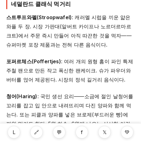
네덜란드 클래식 먹거리
스트루프와펠(Stroopwafel)
: 캐러멜 시럽을 끼운 얇은
와플 두 장. 시장 가판대(알버트 카이프나 노르더르마르
크트)에서 주문 즉시 만들어 아직 따끈한 것을 먹자——
슈퍼마켓 포장 제품과는 전혀 다른 음식이다.
포퍼르체스(Poffertjes)
: 여러 개의 원형 홈이 파인 특제
주철 팬으로 만든 작고 폭신한 팬케이크. 슈가 파우더와
버터를 얹어 제공된다. 시장의 정석 길거리 음식이다.
청어(Haring)
: 국민 생선 요리——소금에 절인 날청어를
꼬리를 잡고 입 안으로 내려뜨리며 다진 양파와 함께 먹
는다. 또는 피클과 양파를 넣은 브로제(부드러운 빵)에
끼워 먹기도 한다. 5월 하순~6월에 나오는 신선한 어린
L
🔗
💬
f
𝕏
💚
청어인 마체스하링이 특히 귀하다. 시내 곳곳에 노점이