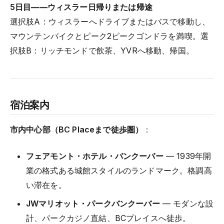
5日目――ウィスラー日帰りまたは帰途
選択肢A：ウィスラーへドライブまたはバスで移動し、
マウンテンバイクとピーク2ピークゴンドラを満喫。選
択肢B：リッチモンドで飲茶、YVRへ移動、帰国。
宿泊案内
市内中心部（BC Placeまで徒歩圏）
：
フェアモント・ホテル・バンクーバー
— 1939年開
業の格式ある城館スタイルのランドマーク。格調高
い滞在を。
JWマリオット・パークバンクーバー
— モダンな設
計、パークカジノ直結、BCプレイスへ徒歩。