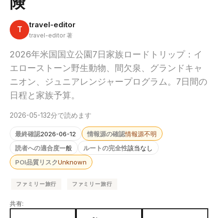
険
travel-editor
T
travel-editor 著
2026年米国国立公園7日家族ロードトリップ：イ
エローストーン野生動物、間欠泉、グランドキャ
ニオン、ジュニアレンジャープログラム。7日間の
日程と家族予算。
2026-05-13
2分で読めます
最終確認
2026-06-12
情報源の確認
情報源不明
読者への適合度
一般
ルートの完全性
該当なし
POI品質リスク
Unknown
ファミリー旅行
ファミリー旅行
共有: