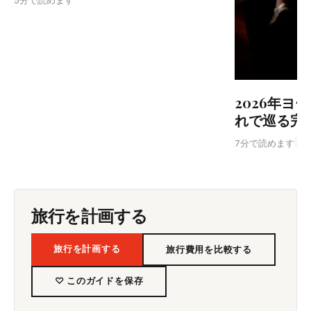
2026年ヨ
れで巡る完全
Fr
7分で読めます
旅行を計画する
旅行を計画する
旅行費用を比較する
♡ このガイドを保存