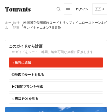
メインコンテンツへスキップ
Tourants
ログイン
🇯🇵 ja
ホー
旅行
米国国立公園家族ロードトリップ：イエローストーン&グ
/
/
ム
記事
ランドキャニオン7日冒険
このガイドから計画
このガイドをルート、地図、編集可能な旅程に変換します。
旅程に追加
地図でルートを見る
7日間プランを作成
周辺 POI を見る