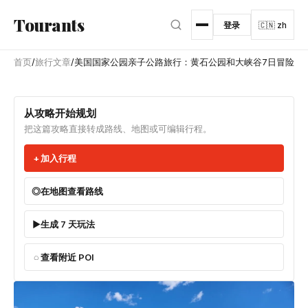
跳转到主内容
Tourants
登录
🇨🇳 zh
首页
/
旅行文章
/
美国国家公园亲子公路旅行：黄石公园和大峡谷7日冒险
从攻略开始规划
把这篇攻略直接转成路线、地图或可编辑行程。
加入行程
在地图查看路线
生成 7 天玩法
查看附近 POI