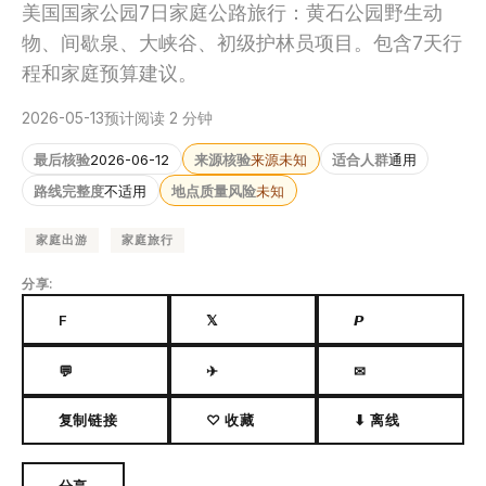
美国国家公园7日家庭公路旅行：黄石公园野生动
物、间歇泉、大峡谷、初级护林员项目。包含7天行
程和家庭预算建议。
2026-05-13
预计阅读 2 分钟
最后核验
2026-06-12
来源核验
来源未知
适合人群
通用
路线完整度
不适用
地点质量风险
未知
家庭出游
家庭旅行
分享:
F
𝕏
𝙋
💬
✈
✉
复制链接
♡ 收藏
⬇ 离线
分享