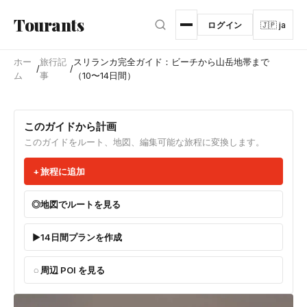
メインコンテンツへスキップ
Tourants
ログイン
🇯🇵 ja
ホー
旅行記
スリランカ完全ガイド：ビーチから山岳地帯まで
/
/
ム
事
（10〜14日間）
このガイドから計画
このガイドをルート、地図、編集可能な旅程に変換します。
旅程に追加
地図でルートを見る
14日間プランを作成
周辺 POI を見る