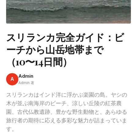
スリランカ完全ガイド：ビ
ーチから山岳地帯まで
（10〜14日間）
Admin
A
Admin 著
スリランカはインド洋に浮かぶ楽園の島。ヤシの
木が並ぶ南海岸のビーチ、涼しい丘陵の紅茶農
園、古代仏教遺跡、豊かな野生動物と、あらゆる
旅行者の期待に応える多彩な魅力が詰まっていま
す。