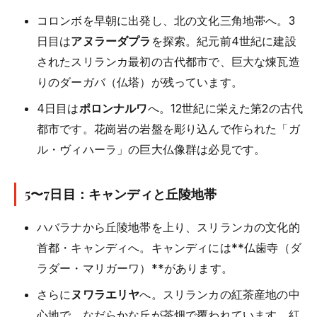
コロンボを早朝に出発し、北の文化三角地帯へ。3
日目は
アヌラーダプラ
を探索。紀元前4世紀に建設
されたスリランカ最初の古代都市で、巨大な煉瓦造
りのダーガバ（仏塔）が残っています。
4日目は
ポロンナルワ
へ。12世紀に栄えた第2の古代
都市です。花崗岩の岩盤を彫り込んで作られた「ガ
ル・ヴィハーラ」の巨大仏像群は必見です。
5〜7日目：キャンディと丘陵地帯
ハバラナから丘陵地帯を上り、スリランカの文化的
首都・キャンディへ。キャンディには**仏歯寺（ダ
ラダー・マリガーワ）**があります。
さらに
ヌワラエリヤ
へ。スリランカの紅茶産地の中
心地で、なだらかな丘が茶畑で覆われています。紅