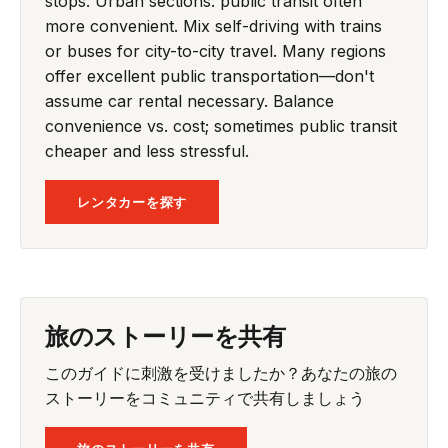
stops. Urban sections: public transit often
more convenient. Mix self-driving with trains
or buses for city-to-city travel. Many regions
offer excellent public transportation—don't
assume car rental necessary. Balance
convenience vs. cost; sometimes public transit
cheaper and less stressful.
レンタカーを探す
旅のストーリーを共有
このガイドに刺激を受けましたか？あなたの旅の
ストーリーをコミュニティで共有しましょう