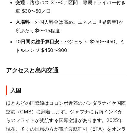
交通
：路線バス $1〜5／区間、専属ドライバー付き
車 $30〜50／日
入場料
：外国人料金は高め。ユネスコ世界遺産1か
所あたり$5〜15程度
10日間の総予算目安
：バジェット $250〜450、ミ
ドルレンジ $450〜900
アクセスと島内交通
入国
ほとんどの国際線はコロンボ近郊のバンダラナイケ国際
空港（CMB）に到着します。ジャフナにも南インドか
らのフライトが就航する国際空港があります。2025年
現在、多くの国籍の方が電子渡航許可（ETA）をオンラ