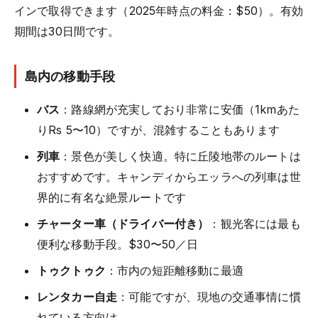
インで取得できます（2025年時点の料金：$50）。有効
期間は30日間です。
島内の移動手段
バス
：路線網が充実しており非常に安価（1kmあた
りRs 5〜10）ですが、混雑することもあります
列車
：景色が美しく快適。特に丘陵地帯のルートは
おすすめです。キャンディからエッラへの列車は世
界的に有名な絶景ルートです
チャーター車（ドライバー付き）
：観光客には最も
便利な移動手段。$30〜50／日
トゥクトゥク
：市内の短距離移動に最適
レンタカー自走
：可能ですが、現地の交通事情に慣
れている方向け