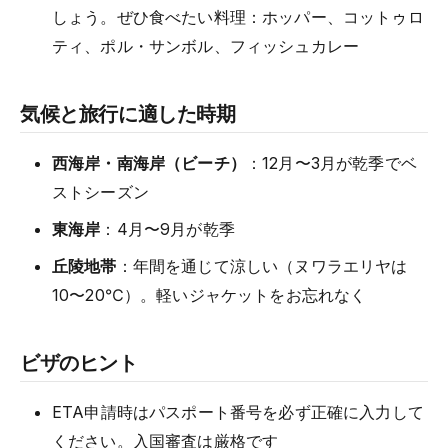
しょう。ぜひ食べたい料理：ホッパー、コットゥロ
ティ、ポル・サンボル、フィッシュカレー
気候と旅行に適した時期
西海岸・南海岸（ビーチ）
：12月〜3月が乾季でベ
ストシーズン
東海岸
：4月〜9月が乾季
丘陵地帯
：年間を通じて涼しい（ヌワラエリヤは
10〜20℃）。軽いジャケットをお忘れなく
ビザのヒント
ETA申請時はパスポート番号を必ず正確に入力して
ください。入国審査は厳格です