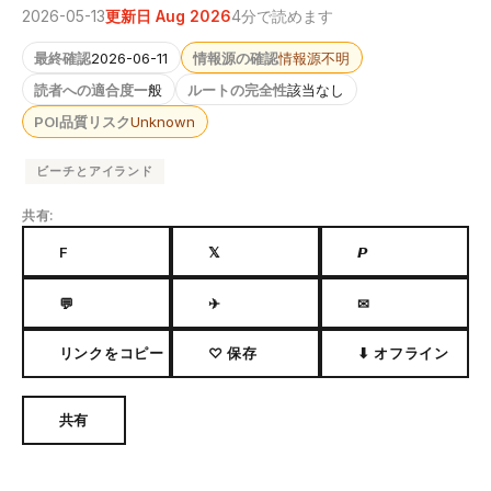
2026-05-13
更新日 Aug 2026
4分で読めます
最終確認
2026-06-11
情報源の確認
情報源不明
読者への適合度
一般
ルートの完全性
該当なし
POI品質リスク
Unknown
ビーチとアイランド
共有:
F
𝕏
𝙋
💬
✈
✉
リンクをコピー
♡ 保存
⬇ オフライン
共有