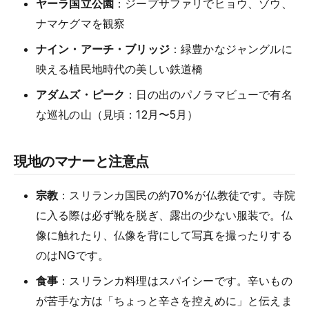
ヤーラ国立公園
：ジープサファリでヒョウ、ゾウ、
ナマケグマを観察
ナイン・アーチ・ブリッジ
：緑豊かなジャングルに
映える植民地時代の美しい鉄道橋
アダムズ・ピーク
：日の出のパノラマビューで有名
な巡礼の山（見頃：12月〜5月）
現地のマナーと注意点
宗教
：スリランカ国民の約70%が仏教徒です。寺院
に入る際は必ず靴を脱ぎ、露出の少ない服装で。仏
像に触れたり、仏像を背にして写真を撮ったりする
のはNGです。
食事
：スリランカ料理はスパイシーです。辛いもの
が苦手な方は「ちょっと辛さを控えめに」と伝えま