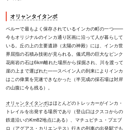
オリャンタイタンボ
ペルーで最もよく保存されているインカの町の一つ——
今もオリジナルのインカ通り区画に沿って人が暮らして
いる。丘の上の主要遺跡（太陽の神殿）には、インカ世
界屈指の石積み技術が見られる。儀式用の巨大なピンク
花崗岩の石は6km離れた場所から採掘され、川を渡って
崖の上まで運ばれた——スペイン人の到来によりインカ
はこの偉業を完遂できなかった（半完成の採石場は対岸
の山腹に今も残る）。
オリャンタイタンボ
はほとんどのトレッカーがインカ・
トレイルを出発する場所であり（登山口はクスコからの
鉄道沿いのKm82地点にある）、マチュピチュ・プエブ
ロ（アグアス・カリエンテス）行きの列車の出発駅でも