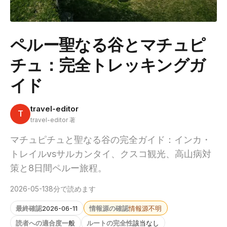
ペルー聖なる谷とマチュピ
チュ：完全トレッキングガ
イド
travel-editor
T
travel-editor 著
マチュピチュと聖なる谷の完全ガイド：インカ・
トレイルvsサルカンタイ、クスコ観光、高山病対
策と8日間ペルー旅程。
2026-05-13
8分で読めます
最終確認
2026-06-11
情報源の確認
情報源不明
読者への適合度
一般
ルートの完全性
該当なし