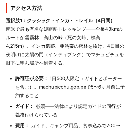
アクセス方法
選択肢1：クラシック・インカ・トレイル（4日間）
南米で最も有名な短距離トレッキング——全長43kmの
ルートが雲霧林、高山の峠（死の女峠、標高
4,215m）、インカ遺跡、亜熱帯の密林を抜け、4日目の
夜明けに太陽の門（インティプンク）でマチュピチュを
眼下に望む場所へ到着する。
許可証が必要：
1日500人限定（ガイドとポーター
を含む）。machupicchu.gob.peで5〜6ヶ月前に予
約すること
ガイド：
必須——法律により認定ガイドの同行が
義務付けられている
費用：
ガイド、キャンプ用品、食事込みで700〜