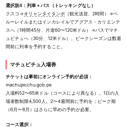
選択肢4：列車＋バス（トレッキングなし）
クスコ→
オリャンタイタンボ
（観光送迎、2時間）→ペ
ルーレイルまたはインカレイルでアグアス・カリエンテ
スへ（1時間45分、片道60〜120米ドル）→バスでマチ
ュピチュへ（30分、12米ドル）。ピークシーズンは数週
間前に列車を予約すること。
マチュピチュ入場券
チケットは事前にオンライン予約が必須：
machupicchu.gob.pe
入場料52〜65米ドル（コースにより異なる）。1日の入
場者数制限4,500人。2〜4週間前に予約を；ピーク期
（6月〜8月）はさらに早めの予約が必要。
コース選択：