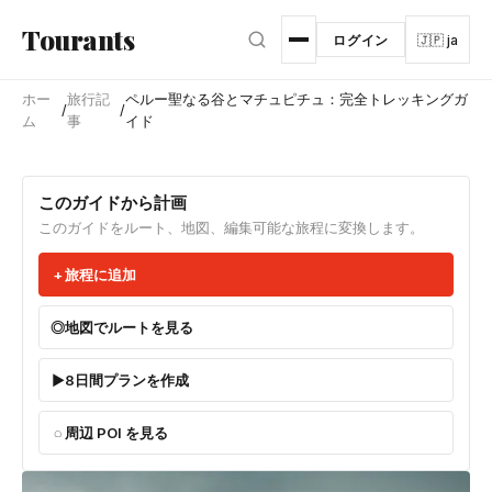
メインコンテンツへスキップ
Tourants
ログイン
🇯🇵 ja
ホー
旅行記
ペルー聖なる谷とマチュピチュ：完全トレッキングガ
/
/
ム
事
イド
このガイドから計画
このガイドをルート、地図、編集可能な旅程に変換します。
旅程に追加
地図でルートを見る
8日間プランを作成
周辺 POI を見る