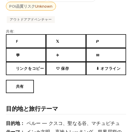
POI品質リスク
Unknown
アウトドアアドベンチャー
共有:
F
𝕏
𝙋
💬
✈
✉
リンクをコピー
♡ 保存
⬇ オフライン
共有
目的地と旅行テーマ
目的地：
ペルー — クスコ、聖なる谷、マチュピチュ
テーマ：
インカ文明、高地トレッキング、世界屈指の