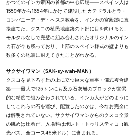
かつてのインカ帝国の首都の中心広場——スペイン人は
1559年から1654年にかけて建設したカテドラルとラ・
コンパニーア・デ・ヘスス教会を、インカの宮殿跡に直
接建てた。クスコの植民地建築の下部に目を向けると、
モルタルなしで完璧に組み合わされたオリジナルのイン
カ石が今も残っており、上部のスペイン様式の壁よりも
数多くの地震に耐えてきたことがわかる。
サクサイワマン（SAK-sy-wah-MAN）
クスコを見下ろす丘の上に立つ巨大な軍事・儀式複合建
築——最大で125トンにも及ぶ石灰岩のブロックが驚異
的な精度で組み合わされている。インカ人がどのように
してこれらの石を運び、配置したのかは、今なお完全に
は解明されていない。サクサイワマンからのクスコ全景
の眺めは圧巻だ。入場料はボレト・トゥリスティコ（観
光パス、全コース46米ドル）に含まれる。