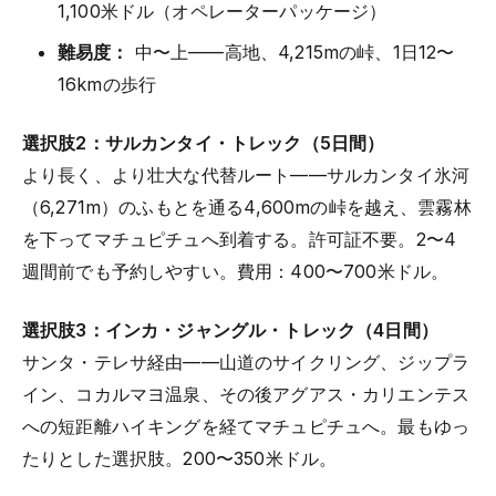
1,100米ドル（オペレーターパッケージ）
難易度：
中〜上——高地、4,215mの峠、1日12〜
16kmの歩行
選択肢2：サルカンタイ・トレック（5日間）
より長く、より壮大な代替ルート——サルカンタイ氷河
（6,271m）のふもとを通る4,600mの峠を越え、雲霧林
を下ってマチュピチュへ到着する。許可証不要。2〜4
週間前でも予約しやすい。費用：400〜700米ドル。
選択肢3：インカ・ジャングル・トレック（4日間）
サンタ・テレサ経由——山道のサイクリング、ジップラ
イン、コカルマヨ温泉、その後アグアス・カリエンテス
への短距離ハイキングを経てマチュピチュへ。最もゆっ
たりとした選択肢。200〜350米ドル。