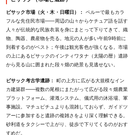
ピサック市場（火・木・日曜日）：
ペルーで最もカラ
フルな先住民市場——周辺の山々からケチュア語を話す
人々が伝統的な民族衣装を身にまとって下りてきて、織
物、陶器、農産物を売る。地元の人が多い午前9時前に
到着するのがベスト；午後は観光客色が強くなる。市場
の上にあるピサックのインティワタナ（太陽の暦）遺跡
から見る山に囲まれた段々畑の絶景も見逃せない。
ピサック考古学遺跡：
町の上方に広がる大規模なイン
カ建築群——複数の尾根にまたがって広がる段々畑農業
プラットフォーム、灌漑システム、儀式用の沐浴場、軍
事施設。マチュピチュよりも混雑しておらず、ガイドツ
アーに参加すると遺跡の複雑さをより深く理解できる。
砂利道をタクシーで上がり、徒歩で下りてくるのがおす
すめだ。