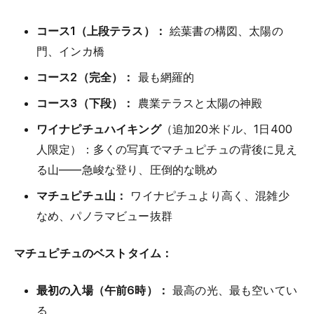
コース1（上段テラス）：
絵葉書の構図、太陽の
門、インカ橋
コース2（完全）：
最も網羅的
コース3（下段）：
農業テラスと太陽の神殿
ワイナピチュハイキング
（追加20米ドル、1日400
人限定）：多くの写真でマチュピチュの背後に見え
る山——急峻な登り、圧倒的な眺め
マチュピチュ山：
ワイナピチュより高く、混雑少
なめ、パノラマビュー抜群
マチュピチュのベストタイム：
最初の入場（午前6時）：
最高の光、最も空いてい
る