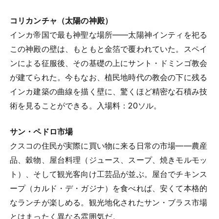
コリカンチャ（太陽の神殿）
インカ帝国で最も神聖な場所——太陽神インティを祀る
この神殿の壁は、もともと金箔で覆われていた。スペイ
ンによる征服後、その基礎の上にサント・ドミンゴ教会
が建てられた。今もなお、植民地時代の教会の下に残る
インカ建築の曲線を描く壁に、驚くほど精密な石積み技
術を見ることができる。入場料：20ソル。
サン・ペドロ市場
クスコの住民が実際に買い物に来る日常の市場——農産
品、穀物、屋台料理（ジュース、スープ、焼きモルモッ
ト）、そして観光客向け工芸品が並ぶ。屋台でチキンス
ープ（カルド・デ・ガジナ）を食べれば、安くて本格的
なランチが楽しめる。観光地化されたサン・ブラス市場
とはまったく異なる雰囲気だ。