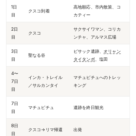
1日
高地順応、市内散策、コ
クスコ到着
目
カティー
2日
サクサイワマン、コリカ
クスコ
目
ンチャ、アルマス広場
3日
ピサック遺跡、
オリャン
聖なる谷
目
タイタンボ
、塩田
4〜
インカ・トレイル
マチュピチュへのトレッ
7日
／サルカンタイ
キング
目
7日
マチュピチュ
遺跡を終日観光
目
8日
クスコ→リマ帰還
出発
目