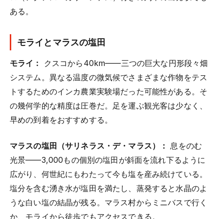
ある。
モライとマラスの塩田
モライ：
クスコから40km——三つの巨大な円形段々畑
システム。異なる温度の微気候でさまざまな作物をテス
トするためのインカ農業実験場だった可能性がある。そ
の幾何学的な精度は圧巻だ。足を運ぶ観光客は少なく、
早めの到着をおすすめする。
マラスの塩田（サリネラス・デ・マラス）：
息をのむ
光景——3,000もの個別の塩田が斜面を流れ下るように
広がり、何世紀にもわたって今も塩を産み続けている。
塩分を含む湧き水が塩田を満たし、蒸発すると水晶のよ
うな白い塩の結晶が残る。マラス村からミニバスで行く
か、モライから徒歩でもアクセスできる。