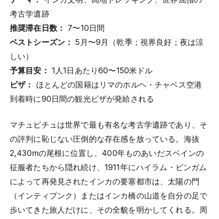
考古学遺跡
推奨滞在日数：
7〜10日間
ベストシーズン：
5月〜9月（乾季；視界良好；夜は涼
しい）
予算目安：
1人1日あたり60〜150米ドル
ビザ：
ほとんどの国籍はリマのホルヘ・チャベス空港
到着時に90日間の観光ビザが発給される
マチュピチュは世界で最も有名な考古学遺跡であり、そ
の評判に恥じない圧倒的な存在感を放っている。海抜
2,430mの尾根に位置し、400年ものあいだスペインの
征服者たちから隠れ続け、1911年にハイラム・ビンガム
によって再発見されたインカの要塞都市は、太陽の門
（インティプンク）またはインカ橋の山道を自分の足で
歩いてきた旅人だけに、その全貌を明かしてくれる。周