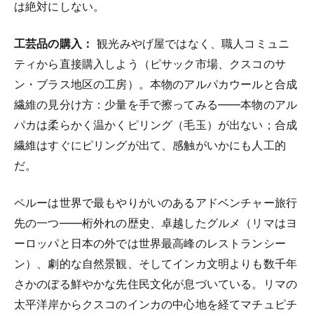
は絶対にしない。
工芸品の購入：
観光みやげ屋ではなく、職人コミュニ
ティから直接購入しよう（ピサック市場、クスコのサ
ン・ブラス地区の工房）。本物のアルパカウールと合成
繊維の見分け方：少量を手で擦ってみる——本物のアル
パカは柔らかく温かくピリング（毛玉）が出ない；合成
繊維はすぐにピリングが出て、感触がいかにも人工的
だ。
ペルーは世界で最もやりがいのあるアドベンチャー旅行
先の一つ——桁外れの歴史、卓越したグルメ（リマはヨ
ーロッパと日本の外では世界最高峰のレストランシー
ン）、劇的な自然景観、そしてインカ文明よりも数千年
さかのぼる鮮やかな先住民文化が息づいている。リマの
太平洋岸からクスコのインカの中心地を経てマチュピチ