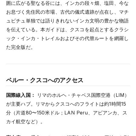
囲に広がる聖なる谷には、インカの段々畑、塩田、今な
お息づく先住民の市場、古代の儀式遺跡が点在し、マチ
ュピチュ単独では語りきれないインカ文明の豊かな物語
を伝えている。本ガイドは、クスコを起点とするクラシ
ック・インカ・トレイルおよびその代替ルートを網羅し
た完全版だ。
ペルー・クスコへのアクセス
国際線入国：
リマのホルヘ・チャベス国際空港（LIM）
が主要ハブ。リマからクスコへのフライトは約1時間15
分（片道80〜150米ドル；LAN Peru、アビアンカ、ス
カイ航空など）。