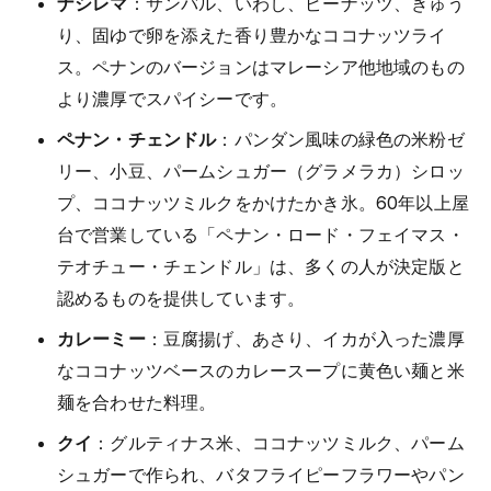
ナシレマ
：サンバル、いわし、ピーナッツ、きゅう
り、固ゆで卵を添えた香り豊かなココナッツライ
ス。ペナンのバージョンはマレーシア他地域のもの
より濃厚でスパイシーです。
ペナン・チェンドル
：パンダン風味の緑色の米粉ゼ
リー、小豆、パームシュガー（グラメラカ）シロッ
プ、ココナッツミルクをかけたかき氷。60年以上屋
台で営業している「ペナン・ロード・フェイマス・
テオチュー・チェンドル」は、多くの人が決定版と
認めるものを提供しています。
カレーミー
：豆腐揚げ、あさり、イカが入った濃厚
なココナッツベースのカレースープに黄色い麺と米
麺を合わせた料理。
クイ
：グルティナス米、ココナッツミルク、パーム
シュガーで作られ、バタフライピーフラワーやパン