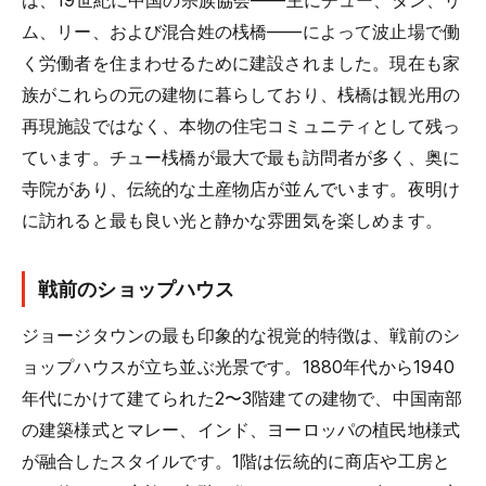
は、19世紀に中国の宗族協会——主にチュー、タン、リ
ム、リー、および混合姓の桟橋——によって波止場で働
く労働者を住まわせるために建設されました。現在も家
族がこれらの元の建物に暮らしており、桟橋は観光用の
再現施設ではなく、本物の住宅コミュニティとして残っ
ています。チュー桟橋が最大で最も訪問者が多く、奥に
寺院があり、伝統的な土産物店が並んでいます。夜明け
に訪れると最も良い光と静かな雰囲気を楽しめます。
戦前のショップハウス
ジョージタウンの最も印象的な視覚的特徴は、戦前のシ
ョップハウスが立ち並ぶ光景です。1880年代から1940
年代にかけて建てられた2〜3階建ての建物で、中国南部
の建築様式とマレー、インド、ヨーロッパの植民地様式
が融合したスタイルです。1階は伝統的に商店や工房と