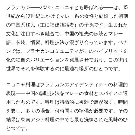
プラナカン——ババ・ニョニャとも呼ばれる——は、15
世紀から17世紀にかけてマレー系の女性と結婚した初期
の中国系移民（主に福建語話者）の子孫です。生まれた
文化は注目すべき融合で、中国の祖先の伝統とマレー
語、衣装、慣習、料理技法が混ざり合っています。ペナ
ンでは、プラナカンコミュニティがこのハイブリッド文
化の独自のバリエーションを発展させており、この街は
世界でそれを体験するのに最適な場所のひとつです。
ニョニャ料理はプラナカンのアイデンティティの料理的
表現——中国の調理技法をマレーの食材とスパイスに適
用したものです。料理は特徴的に複雑で層が深く、時間
を要し、多くの場合、何時間もの準備が必要です。その
結果は東南アジア料理の中でも最も洗練された風味のひ
とつです。