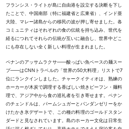
フランシス・ライトが島に自由港を設立する決断を下し
たことで、中国南部（特に福建省と広東省）、インド亜
大陸、マレー諸島からの移民の波が押し寄せました。各
コミュニティはそれぞれの食の伝統を持ち込み、世代を
経るにつれてそれらの伝統が互いに融合し、世界中どこ
にも存在しない全く新しい料理が生まれました。
ペナンのアッサムラクサ——酸っぱい魚ベースの麺スー
プ——はCNNトラベルの「世界の50大料理」リストで7
位にランクインしました。チャークイティオは、熟練の
ホーカーが木炭で調理する香ばしい焼きビーフン・麺料
理で、アジア中から食の巡礼者を引き寄せます。ペナン
のチェンドルは、パームシュガーとパンダンゼリーをか
けたかき氷デザートで、この種の料理のゴールドスタン
ダードと見なされています。島のホーカー文化は日常生
活に深く根ざしており、高級ホテルでさえも宿泊客を自