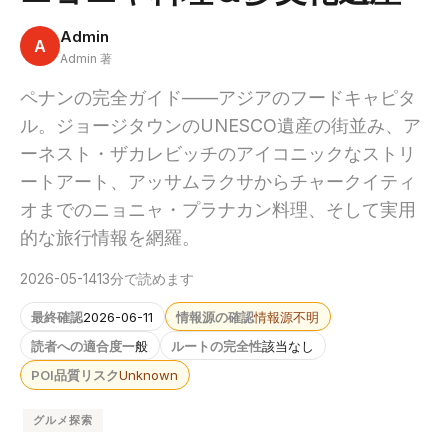
Admin
A
Admin 著
ペナンの完全ガイド——アジアのフードキャピタ
ル。ジョージタウンのUNESCO遺産の街並み、ア
ーネスト・ザカレビッチのアイコニックなストリ
ートアート、アッサムラクサからチャークイティ
オまでのニョニャ・プラナカン料理、そして実用
的な旅行情報を網羅。
2026-05-14
13分で読めます
最終確認
2026-06-11
情報源の確認
情報源不明
読者への適合度
一般
ルートの完全性
該当なし
POI品質リスク
Unknown
グルメ探索