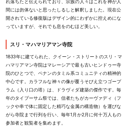
れ落ちたと伝えられており、宗族の人々はこれを神が人
間には勿体ないと思ったしるしと解釈しました。現在公
開されている修復版はデザイン的にわずかに控えめにな
っていますが、それでも息をのむほど美しい。
スリ・マハマリアマン寺院
1833年に建てられた、クイーン・ストリートのスリ・マ
ハマリアマン寺院はマレーシアで最も古いヒンドゥー寺
院のひとつで、ペナンのタミル系コミュニティの精神的
中心です。カラフルな神々の像が覆うそびえ立つゴープ
ラム（入り口の塔）は、ドラヴィダ建築の傑作です。毎
年のタイプーサム祭では、信者たちがカーヴァディ（フ
ックや串で体に固定した精巧な金属の構造物）を運びな
がら寺院まで行列を行い、毎年1月か2月に何十万人もの
参加者と観覧者を集めます。