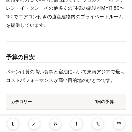
レン・イ・タン、その他多くの同様の施設がMYR 80〜
150でエアコン付きの遺産建物内のプライベートルーム
を提供しています。
予算の目安
ペナンは質の高い食事と宿泊において東南アジアで最も
コストパフォーマンスが高い目的地のひとつです。
カテゴリー
1日の予算
MYR 80〜
バジェット旅行者（ホステルドミトリ
L
🔗
💬
f
𝕏
💚
120 / USD
ー、ホーカーフード、バス）
17〜26