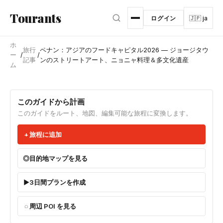
メインコンテンツへスキップ
Tourants
ログイン
🇯🇵 ja
ホ
旅行
ペナン：アジアのフードキャピタル2026 — ジョージタウ
ー
/
/
記事
ンのストリートアート、ニョニャ料理＆多文化遺産
ム
このガイドから計画
このガイドをルート、地図、編集可能な旅程に変換します。
旅程に追加
目的地マップを見る
3日間プランを作成
周辺 POI を見る