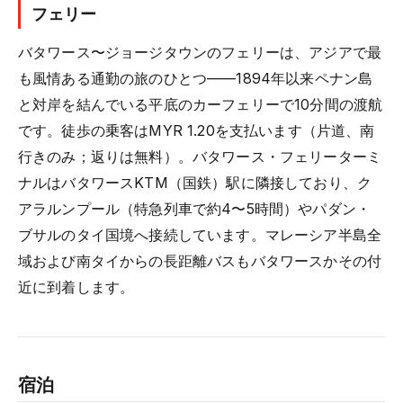
フェリー
バタワース〜ジョージタウンのフェリーは、アジアで最
も風情ある通勤の旅のひとつ——1894年以来ペナン島
と対岸を結んでいる平底のカーフェリーで10分間の渡航
です。徒歩の乗客はMYR 1.20を支払います（片道、南
行きのみ；返りは無料）。バタワース・フェリーターミ
ナルはバタワースKTM（国鉄）駅に隣接しており、ク
アラルンプール（特急列車で約4〜5時間）やパダン・
ブサルのタイ国境へ接続しています。マレーシア半島全
域および南タイからの長距離バスもバタワースかその付
近に到着します。
宿泊