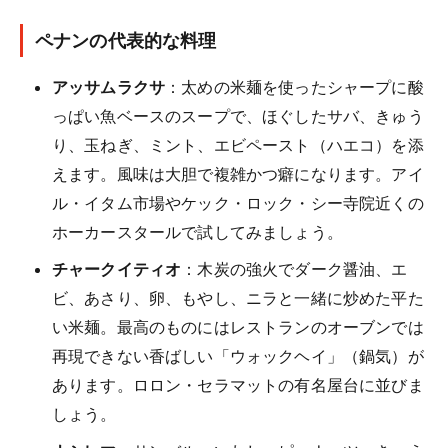
ペナンの代表的な料理
アッサムラクサ
：太めの米麺を使ったシャープに酸
っぱい魚ベースのスープで、ほぐしたサバ、きゅう
り、玉ねぎ、ミント、エビペースト（ハエコ）を添
えます。風味は大胆で複雑かつ癖になります。アイ
ル・イタム市場やケック・ロック・シー寺院近くの
ホーカースタールで試してみましょう。
チャークイティオ
：木炭の強火でダーク醤油、エ
ビ、あさり、卵、もやし、ニラと一緒に炒めた平た
い米麺。最高のものにはレストランのオーブンでは
再現できない香ばしい「ウォックヘイ」（鍋気）が
あります。ロロン・セラマットの有名屋台に並びま
しょう。