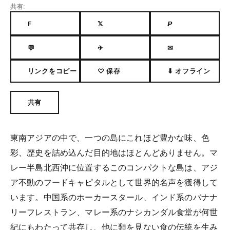
共有:
F
𝕏
𝙋
💬
✈
✉
リンクをコピー
♡ 保存
⬇ オフライン
共有
東南アジアの中で、一つの島にこれほど豊かな味、色
彩、歴史を詰め込んだ目的地はほとんどありません。マ
レー半島北西沖に位置するこのコンパクトな島は、アジ
ア不動のフードキャピタルとして世界的名声を獲得して
います。中国系のホーカースタール、インド系のバナナ
リーフレストラン、マレー系のナシカンダル食堂が何世
紀にもわたって共存し、他に類を見ない食の伝統を生み