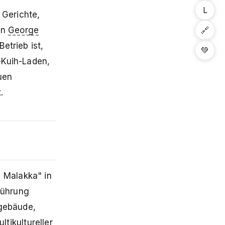
L
 Gerichte,
🔗
in
George
etrieb ist,
💚
-Kuih-Laden,
uen
.
 Malakka" in
führung
ngebäude,
ikultureller