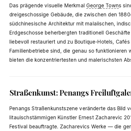
Das prägende visuelle Merkmal
George Town
s si
dreigeschossige Gebäude, die zwischen den 1880er
südchinesische Architektur mit malaiischen, indis
Erdgeschosse beherbergten traditionell Geschäfte 
liebevoll restauriert und zu Boutique-Hotels, Caf
Familienbetriebe sind, die genau so funktionieren 
bieten die konzentriertesten und malerischsten Ab
Straßenkunst: Penangs Freiluftgale
Penangs Straßenkunstszene veränderte das Bild 
litauischstämmigen Künstler Ernest Zacharevic 20
Festival beauftragte. Zacharevics Werke — die ge