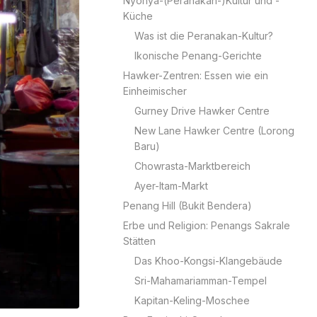
Nyonya-(Peranakan-)Kultur und -
Küche
Was ist die Peranakan-Kultur?
Ikonische Penang-Gerichte
Hawker-Zentren: Essen wie ein
Einheimischer
Gurney Drive Hawker Centre
New Lane Hawker Centre (Lorong
Baru)
Chowrasta-Marktbereich
Ayer-Itam-Markt
Penang Hill (Bukit Bendera)
Erbe und Religion: Penangs Sakrale
Stätten
Das Khoo-Kongsi-Klangebäude
Sri-Mahamariamman-Tempel
Kapitan-Keling-Moschee