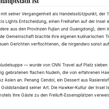
auptstadt ist
it seiner Vergangenheit als Handelsstützpunkt, der 
s Lights Entscheidung, einen Freihafen auf der Insel e
dere aus den Provinzen Fujian und Guangdong), dem i
de Gemeinschaft brachte ihre eigenen kulinarischen Tr
neuen Gerichten verflochtenen, die nirgendwo sonst auf
Nudelsuppe — wurde von CNN Travel auf Platz sieben 
hig gebratenen flachen Nudeln, die von erfahrenen Ha
nz Asien an. Penang Cendol, ein Dessert aus Rasiereis
oldstandard seiner Art. Die Hawker-Kultur der Insel ist
hotels ihre Gäste zu den Freiluft-Essensplätzen verwei