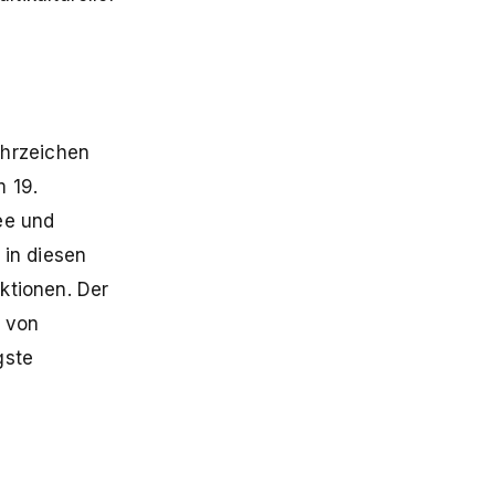
ahrzeichen
 19.
ee und
in diesen
ktionen. Der
e von
gste