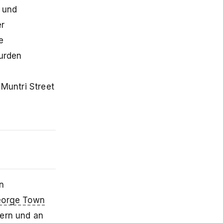
 und
er
e
wurden
r
 Muntri Street
n
orge Town
dern und an