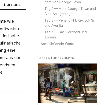
Kern von George Town
⬇ OFFLINE
Tag 2 — Mehr George Town und
Clan-Anlegestege
Tag 3 — Penang Hill, Kek Lok Si
hte wie
und Ayer Itam
weltweiten
Tag 4 — Batu Ferringhi und
, indische
Abreise
ulinarische
Abschließende Worte
ang eine
rn aus der
IN DER NÄHE ERKUNDEN
nendsten
te