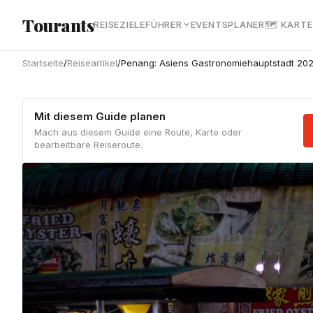
Zum Hauptinhalt springen
Tourants
REISEZIELE
FÜHRER
EVENTS
PLANER
🗺 KARTE
Startseite
/
Reiseartikel
/
Penang: Asiens Gastronomiehauptstadt 202
Mit diesem Guide planen
Mach aus diesem Guide eine Route, Karte oder
bearbeitbare Reiseroute.