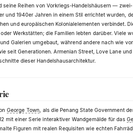
nd seine Reihen von Vorkriegs-Handelshäusern — zwei-
 und 1940er Jahren in einem Stil errichtet wurden, d
chen und europäischen Kolonialelementen verbindet. Di
oder Werkstätten; die Familien lebten darüber. Viele 
és und Galerien umgebaut, während andere nach wie vo
wie seit Generationen. Armenian Street, Love Lane und
schnitte dieser Handelshausarchitektur.
rie
von
George Town
, als die Penang State Government de
12 mit einer Serie interaktiver Wandgemälde für das
Ge
malte Figuren mit realen Requisiten wie echten Fahrrä