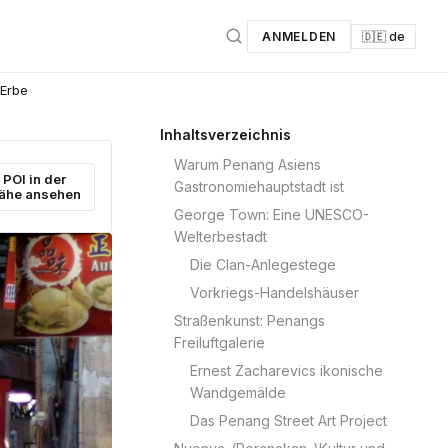
ANMELDEN
🇩🇪 de
 Erbe
Inhaltsverzeichnis
Warum Penang Asiens
POI in der
Gastronomiehauptstadt ist
ähe ansehen
George Town: Eine UNESCO-
Welterbestadt
Die Clan-Anlegestege
Vorkriegs-Handelshäuser
Straßenkunst: Penangs
Freiluftgalerie
Ernest Zacharevics ikonische
Wandgemälde
Das Penang Street Art Project