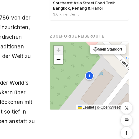
Southeast Asia Street Food Trail:
Bangkok, Penang & Hanoi
3.6 km entfernt
1786 von der
inzurichten,
ZUGEHÖRIGE REISEROUTE
ndischen
aditionen
+
Mein Standort
 der Welt zu
−
1
der World's
wkern über
flöckchen mit
Leaflet
|
©
OpenStreetMap
𝕏
 so tief in
💬
sen anstatt zu
f