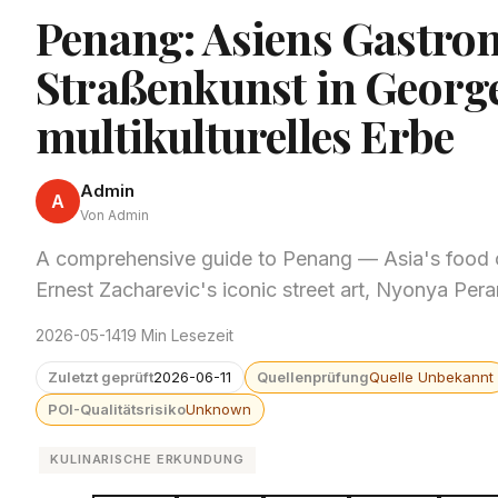
Penang: Asiens Gastro
Straßenkunst in Georg
multikulturelles Erbe
Admin
A
Von Admin
A comprehensive guide to Penang — Asia's food 
Ernest Zacharevic's iconic street art, Nyonya Pe
2026-05-14
19 Min Lesezeit
Zuletzt geprüft
2026-06-11
Quellenprüfung
Quelle Unbekannt
POI-Qualitätsrisiko
Unknown
KULINARISCHE ERKUNDUNG