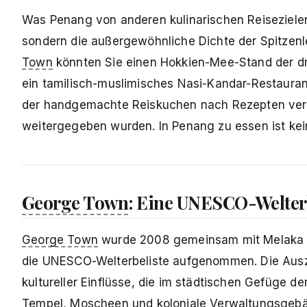
Was Penang von anderen kulinarischen Reisezielen u
sondern die außergewöhnliche Dichte der Spitzenle
Town
könnten Sie einen Hokkien-Mee-Stand der drit
ein tamilisch-muslimisches Nasi-Kandar-Restauran
der handgemachte Reiskuchen nach Rezepten verka
weitergegeben wurden. In Penang zu essen ist keine 
George Town
: Eine UNESCO-Welter
George Town
wurde 2008 gemeinsam mit Melaka un
die UNESCO-Welterbeliste aufgenommen. Die Aus
kultureller Einflüsse, die im städtischen Gefüge 
Tempel, Moscheen und koloniale Verwaltungsgebäu