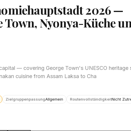
nomiehauptstadt 2026 —
e Town, Nyonya-Küche u
capital — covering George Town's UNESCO heritage s
ranakan cuisine from Assam Laksa to Cha
Zielgruppenpassung
Allgemein
Routenvollständigkeit
Nicht Zutr