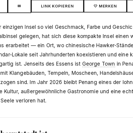
✉
LINK KOPIEREN
♡ MERKEN
er einzigen Insel so viel Geschmack, Farbe und Geschic
lbinsel gelegen, hat sich diese kompakte Insel einen 
ns erarbeitet — ein Ort, wo chinesische Hawker-Stände
dar-Lokale seit Jahrhunderten koexistieren und eine k
artig ist. Jenseits des Essens ist
George Town
in Pen
 mit Klangebäuden, Tempeln, Moscheen, Handelshäuse
hzogen sind. Im Jahr 2026 bleibt Penang eines der loh
he Kultur, außergewöhnliche Gastronomie und eine ech
 Seele verloren hat.