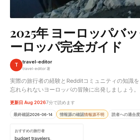
2025年 ヨーロッパ
ーロッパ完全ガイド
travel-editor
T
travel-editor 著
実際の旅行者の経験とRedditコミュニティの知識
忘れられないヨーロッパの冒険に出発しましょう。
更新日 Aug 2026
7分で読めます
最終確認
2026-06-14
情報源の確認
情報源不明
読者への適合度
おすすめの旅行者
budget travelers,