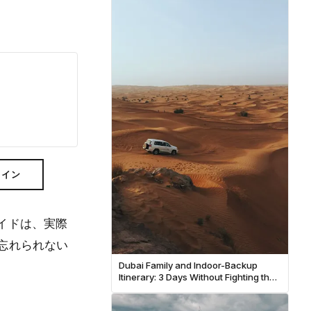
ライン
イドは、実際
、忘れられない
Dubai Family and Indoor-Backup
Itinerary: 3 Days Without Fighting the
Heat