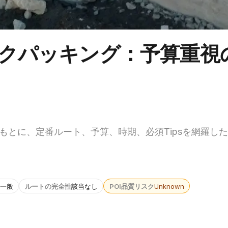
バックパッキング：予算重視
をもとに、定番ルート、予算、時期、必須Tipsを網羅し
一般
ルートの完全性
該当なし
POI品質リスク
Unknown