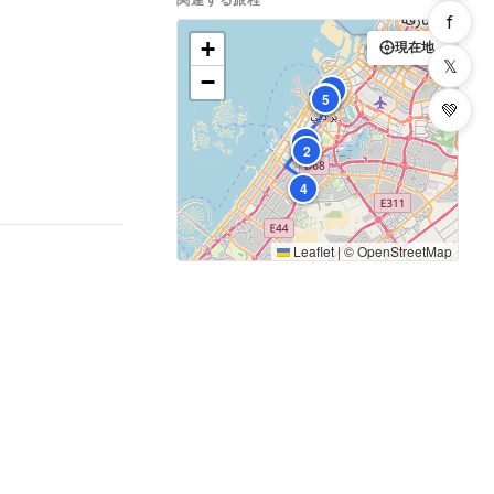
f
+
現在地
𝕏
−
7
6
5
💚
3
1
2
4
Leaflet
|
©
OpenStreetMap