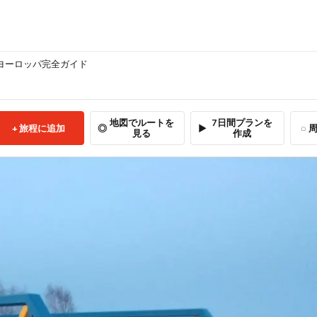
西ヨーロッパ完全ガイド
地図でルートを
7日間プランを
旅程に追加
周
見る
作成