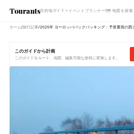
メインコンテンツへスキップ
Tourants
ガイド
目的地
イベント
プランナー
🗺 地図を探索
ホーム
/
旅行記事
/
2025年 ヨーロッパバックパッキング：予算重視の
このガイドから計画
このガイドをルート、地図、編集可能な旅程に変換します。