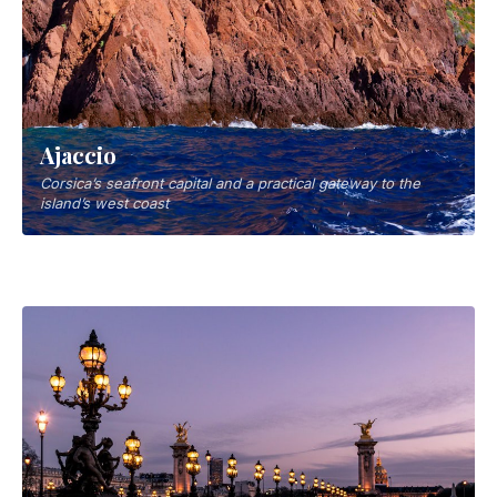
Ajaccio
Corsica’s seafront capital and a practical gateway to the
island’s west coast
Lione
La seconda città francese del cibo e della seta