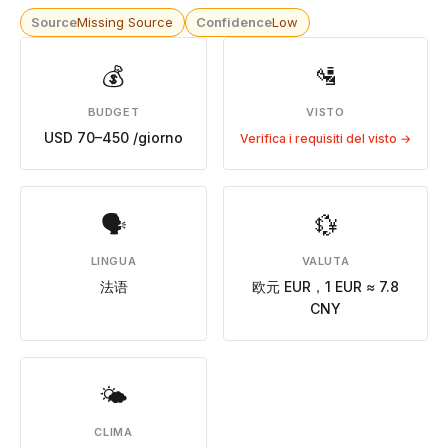
Source
Missing Source
Confidence
Low
💰
🛂
BUDGET
VISTO
USD 70–450 /giorno
Verifica i requisiti del visto →
🗣
💱
LINGUA
VALUTA
法语
欧元 EUR，1 EUR ≈ 7.8
CNY
🌤
CLIMA