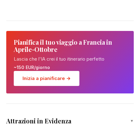
Pianifica il tuo viaggio a Francia in
Aprile-Ottobre
Lascia che l'IA crei il tuo itinerario perfetto
~150 EUR/giorno
Inizia a pianificare →
Cattedrale di Notre-Dame
Attrazioni in Evidenza
▼
Attrazione