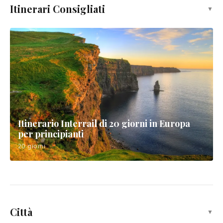
Itinerari Consigliati
▼
Itinerario Interrail di 20 giorni in Europa
per principianti
20 giorni
Nizza
Città
▼
French Riviera's jewel, Mediterranean resort