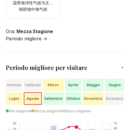
温带海洋性气候为主，
南部地中海气候
Ora:
Mezza Stagione
Periodo migliore →
Periodo migliore per visitare
▼
Gennaio
Febbraio
Marzo
Aprile
Maggio
Giugno
Luglio
Agosto
Settembre
Ottobre
Novembre
Dicembre
Alta stagione
Mezza stagione
Bassa stagione