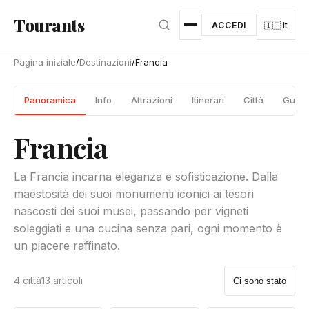
Vai al contenuto principale
Tourants
ACCEDI
🇮🇹 it
Pagina iniziale
/
Destinazioni
/
Francia
Panoramica
Info
Attrazioni
Itinerari
Città
Guide
Francia
La Francia incarna eleganza e sofisticazione. Dalla
maestosità dei suoi monumenti iconici ai tesori
nascosti dei suoi musei, passando per vigneti
soleggiati e una cucina senza pari, ogni momento è
un piacere raffinato.
4 città
13 articoli
Ci sono stato