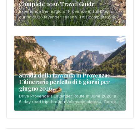
Complete 2026 Travel Guide
Experience the magic of Provence in full bloom
during 2026 lavender season. This complete guide
covers peak bloom timing (mid-June to early July),
best photography spots including the vast Va
Strada della Lavanda in Provenza:
L'itinerario perfetto di 6 giorni per
giugno 2026
Drive Provence's Lavender Route in June 2026: a
6-day road trip through Valensole plateau, Gordes
hilltop villages, and Sénanque Abbey in peak bloom
season.