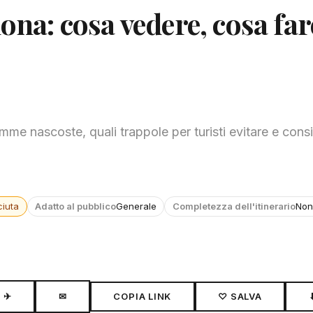
ona: cosa vedere, cosa far
mme nascoste, quali trappole per turisti evitare e consig
iuta
Adatto al pubblico
Generale
Completezza dell'itinerario
Non
✈
✉
COPIA LINK
♡ SALVA