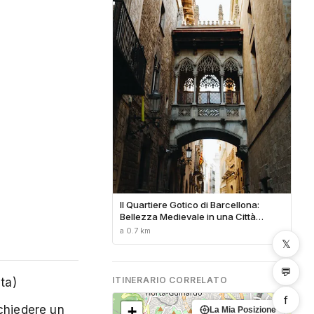
Il Quartiere Gotico di Barcellona:
Bellezza Medievale in una Città
Moderna
a 0.7 km
𝕏
💬
ITINERARIO CORRELATO
ta)
f
chiedere un
+
La Mia Posizione