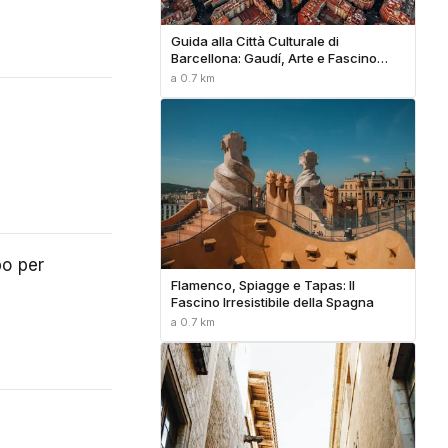
Guida alla Città Culturale di
Barcellona: Gaudí, Arte e Fascino
Mediterraneo
a 0.7 km
po per
Flamenco, Spiagge e Tapas: Il
Fascino Irresistibile della Spagna
a 0.7 km