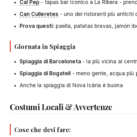
Cal Pep
- tapas bar iconico a La Ribera - preno
Can Culleretes
- uno dei ristoranti più antichi
Prova questi:
paella, patatas bravas, jamón ib
Giornata in Spiaggia
Spiaggia di Barceloneta
- la più vicina al cent
Spiaggia di Bogatell
- meno gente, acqua più p
Anche la spiaggia di Nova Icària è buona
Costumi Locali & Avvertenze
Cose che devi fare: