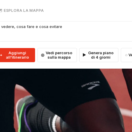
 ESPLORA LA MAPPA
a vedere, cosa fare e cosa evitare
Aggiungi
Vedi percorso
Genera piano
V
all'itinerario
sulla mappa
di 4 giorni