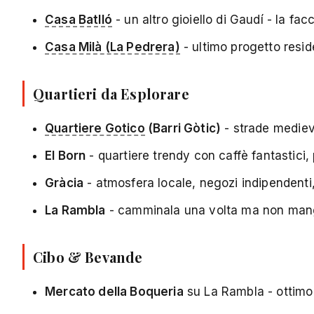
Casa Batlló
- un altro gioiello di Gaudí - la facc
Casa Milà (La Pedrera)
- ultimo progetto reside
Quartieri da Esplorare
Quartiere Gotico
(Barri Gòtic)
- strade mediev
El Born
- quartiere trendy con caffè fantastici, 
Gràcia
- atmosfera locale, negozi indipendenti,
La Rambla
- camminala una volta ma non mangia
Cibo & Bevande
Mercato della Boqueria
su La Rambla - ottimo 