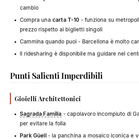
cambio
Compra una
carta T-10
- funziona su metropolit
prezzo rispetto ai biglietti singoli
Cammina quando puoi - Barcellona è molto camm
Il ridesharing è disponibile ma guidare nel cent
Punti Salienti Imperdibili
Gioielli Architettonici
Sagrada Família
- capolavoro incompiuto di Gau
per evitare la folla
Park Güell
- la panchina a mosaico iconica e v