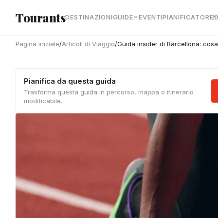
Vai al contenuto principale
Tourants
DESTINAZIONI
GUIDE
EVENTI
PIANIFICATORE

Pagina iniziale
/
Articoli di Viaggio
/
Guida insider di Barcellona: cos
Pianifica da questa guida
Trasforma questa guida in percorso, mappa o itinerario
modificabile.