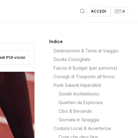
ACCEDI
🇮🇹 it
Indice
Destinazione & Tema di Viaggio
edi POI vicini
Durata Consigliata
Fascia di Budget (per persona)
Consigli di Trasporto all'Arrivo
Punti Salienti Imperdibili
Gioielli Architettonici
Quartieri da Esplorare
Cibo & Bevande
Giornata in Spiaggia
Costumi Locali & Avvertenze
Cose che devi fare: