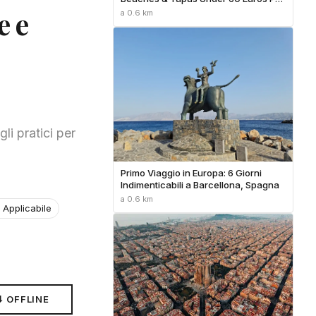
Day
e e
a 0.6 km
li pratici per
Primo Viaggio in Europa: 6 Giorni
Indimenticabili a Barcellona, Spagna
a 0.6 km
 Applicabile
⬇ OFFLINE