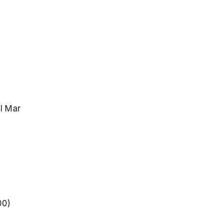
el Mar
00)