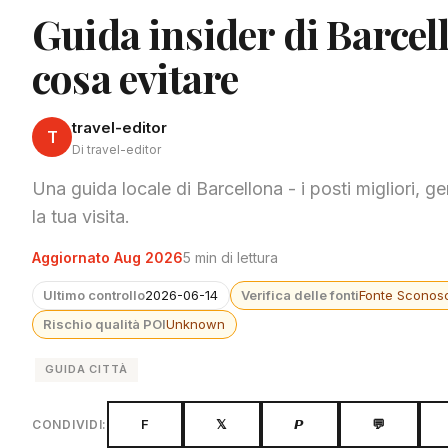
Guida insider di Barcell
cosa evitare
travel-editor
T
Di travel-editor
Una guida locale di Barcellona - i posti migliori, ge
la tua visita.
Aggiornato Aug 2026
5 min di lettura
Ultimo controllo
2026-06-14
Verifica delle fonti
Fonte Sconosc
Rischio qualità POI
Unknown
GUIDA CITTÀ
F
𝕏
𝙋
💬
CONDIVIDI: