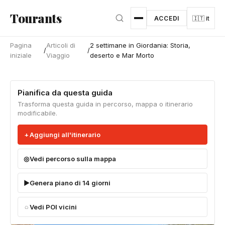
Vai al contenuto principale
Tourants
ACCEDI
🇮🇹 it
Pagina
Articoli di
2 settimane in Giordania: Storia,
/
/
iniziale
Viaggio
deserto e Mar Morto
Pianifica da questa guida
Trasforma questa guida in percorso, mappa o itinerario
modificabile.
Aggiungi all'itinerario
Vedi percorso sulla mappa
Genera piano di 14 giorni
Vedi POI vicini