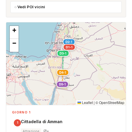
Vedi POI vicini
+
−
D2-1
D1-1
D3-1
D4-1
D5-1
Leaflet
|
©
OpenStreetMap
GIORNO 1
Cittadella di Amman
1
🧭
Attrazione
▾