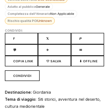
Adatto al pubblico
Generale
Completezza dell'itinerario
Non Applicabile
Rischio qualità POI
Unknown
CONDIVIDI:
F
𝕏
𝙋
💬
✈
✉
COPIA LINK
♡ SALVA
⬇ OFFLINE
CONDIVIDI
Destinazione:
Giordania
Tema di viaggio:
Siti storici, avventura nel deserto,
cultura mediorientale