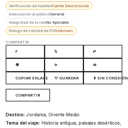
Verificación de fuentes
Fuente Desconocida
Adecuación al público
General
Integridad de la ruta
No Aplicable
Riesgo de calidad de POI
Unknown
COMPARTIR:
F
𝕏
𝙋
💬
✈
✉
COPIAR ENLACE
♡ GUARDAR
⬇ SIN CONEXIÓN
COMPARTIR
Destino:
Jordania, Oriente Medio
Tema del viaje:
Historia antigua, paisajes desérticos,