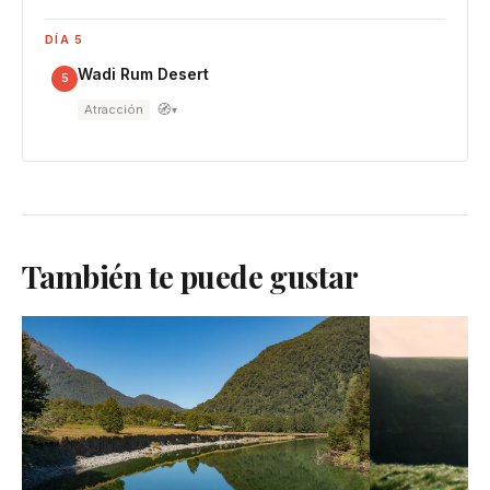
DÍA 5
Wadi Rum Desert
5
🧭
Atracción
▾
También te puede gustar