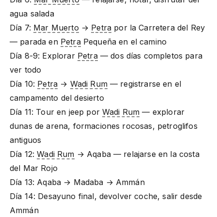
agua salada
Día 7:
Mar Muerto
→
Petra
por la Carretera del Rey
— parada en
Petra
Pequeña en el camino
Día 8-9: Explorar
Petra
— dos días completos para
ver todo
Día 10:
Petra
→
Wadi Rum
— registrarse en el
campamento del desierto
Día 11: Tour en jeep por
Wadi Rum
— explorar
dunas de arena, formaciones rocosas, petroglifos
antiguos
Día 12:
Wadi Rum
→ Aqaba — relajarse en la costa
del Mar Rojo
Día 13: Aqaba → Madaba → Ammán
Día 14: Desayuno final, devolver coche, salir desde
Ammán