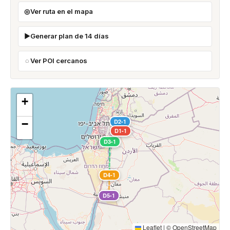
Ver ruta en el mapa
Generar plan de 14 días
Ver POI cercanos
+
−
D2-1
D1-1
D3-1
D4-1
D5-1
Leaflet
|
©
OpenStreetMap