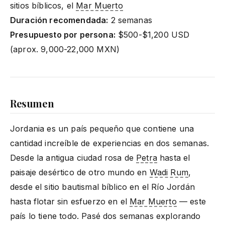
sitios bíblicos, el
Mar Muerto
Duración recomendada:
2 semanas
Presupuesto por persona:
$500-$1,200 USD
(aprox. 9,000-22,000 MXN)
Resumen
Jordania es un país pequeño que contiene una
cantidad increíble de experiencias en dos semanas.
Desde la antigua ciudad rosa de
Petra
hasta el
paisaje desértico de otro mundo en
Wadi Rum
,
desde el sitio bautismal bíblico en el Río Jordán
hasta flotar sin esfuerzo en el
Mar Muerto
— este
país lo tiene todo. Pasé dos semanas explorando