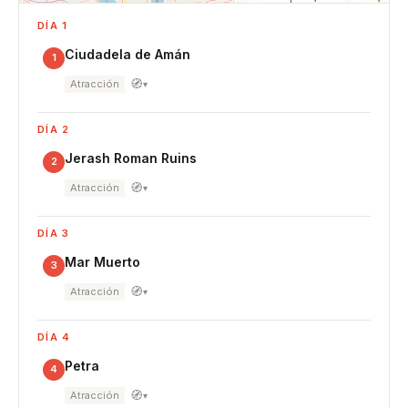
DÍA 1
Ciudadela de Amán
1
🧭
Atracción
▾
DÍA 2
Jerash Roman Ruins
2
🧭
Atracción
▾
DÍA 3
Mar Muerto
3
🧭
Atracción
▾
DÍA 4
Petra
4
🧭
Atracción
▾