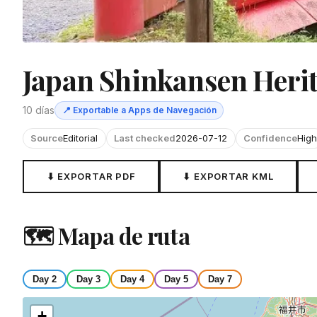
Japan Shinkansen Heri
10 días
📍 Exportable a Apps de Navegación
Source
Editorial
Last checked
2026-07-12
Confidence
High
⬇ EXPORTAR PDF
⬇ EXPORTAR KML
🗺 Mapa de ruta
Day 2
Day 3
Day 4
Day 5
Day 7
+