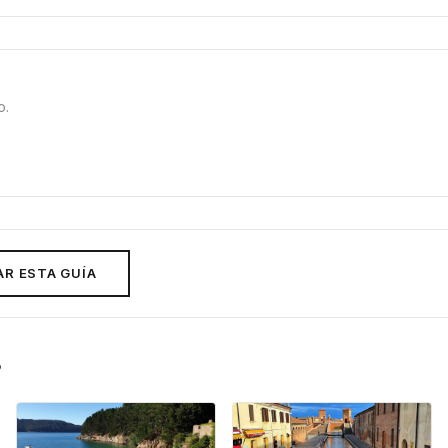
o.
R ESTA GUÍA
r