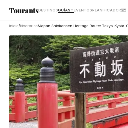
Ir al contenido principal
Tourants
DESTINOS
GUÍAS
EVENTOS
PLANIFICADOR
🗺
Inicio
/
Itinerarios
/
Japan Shinkansen Heritage Route: Tokyo-Kyoto-O