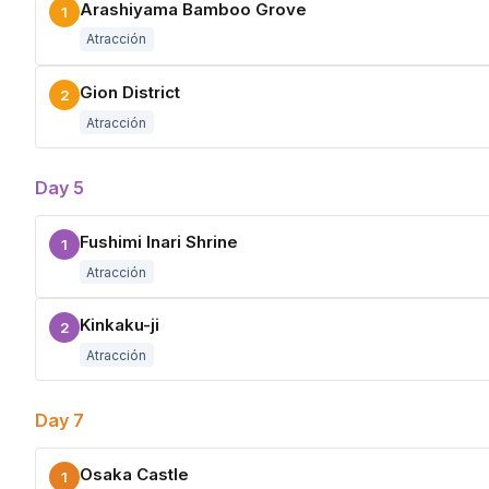
Arashiyama Bamboo Grove
1
Atracción
Gion District
2
Atracción
Day 5
Fushimi Inari Shrine
1
Atracción
Kinkaku-ji
2
Atracción
Day 7
Osaka Castle
1