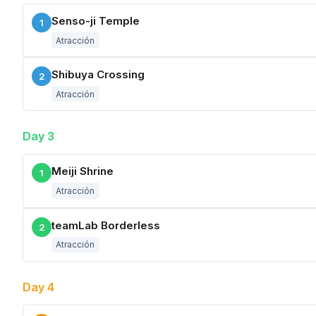
Senso-ji Temple
1
Atracción
Shibuya Crossing
2
Atracción
Day 3
Meiji Shrine
1
Atracción
teamLab Borderless
2
Atracción
Day 4