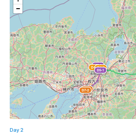
−
D5-2
D4-1
D4-2
D5-1
D7-1
D7-2
Day 2