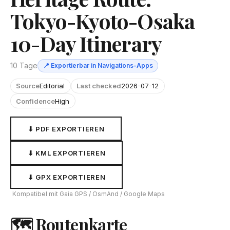
Tokyo-Kyoto-Osaka
10-Day Itinerary
10 Tage
📍 Exportierbar in Navigations-Apps
Source
Editorial
Last checked
2026-07-12
Confidence
High
⬇ PDF EXPORTIEREN
⬇ KML EXPORTIEREN
⬇ GPX EXPORTIEREN
Kompatibel mit Gaia GPS / OsmAnd / Google Maps
🗺 Routenkarte