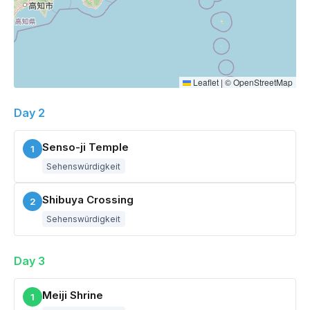
Leaflet
|
©
OpenStreetMap
Day 2
Senso-ji Temple
1
Sehenswürdigkeit
Shibuya Crossing
2
Sehenswürdigkeit
Day 3
Meiji Shrine
1