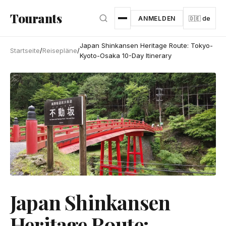
Zum Hauptinhalt springen
Tourants
ANMELDEN
🇩🇪 de
Japan Shinkansen Heritage Route: Tokyo-
Startseite
/
Reisepläne
/
Kyoto-Osaka 10-Day Itinerary
Japan Shinkansen
Heritage Route: