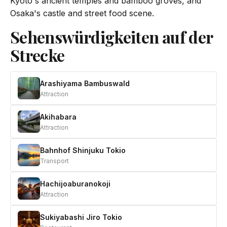
Kyoto's ancient temples and bamboo groves, and
Osaka's castle and street food scene.
Sehenswürdigkeiten auf der
Strecke
Arashiyama Bambuswald
Attraction
Akihabara
Attraction
Bahnhof Shinjuku Tokio
Transport
Hachijoaburanokoji
Attraction
Sukiyabashi Jiro Tokio