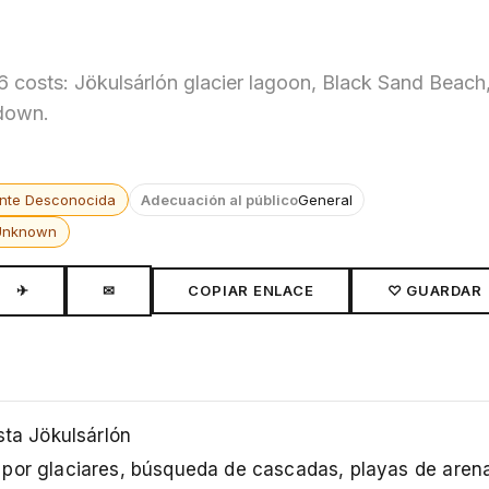
26 costs: Jökulsárlón glacier lagoon, Black Sand Beach
kdown.
nte Desconocida
Adecuación al público
General
Unknown
✈
✉
COPIAR ENLACE
♡ GUARDAR
sta Jökulsárlón
 por glaciares, búsqueda de cascadas, playas de aren