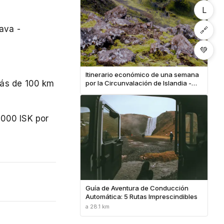
L
ava -
🔗
💚
Itinerario económico de una semana
más de 100 km
por la Circunvalación de Islandia -
Desglose completo de costos
1000 ISK por
Guía de Aventura de Conducción
Automática: 5 Rutas Imprescindibles
a 28.1 km