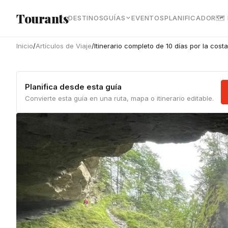
Ir al contenido principal
Tourants
DESTINOS
GUÍAS
EVENTOS
PLANIFICADOR
🗺
Inicio
/
Artículos de Viaje
/
Itinerario completo de 10 días por la cost
Planifica desde esta guía
Convierte esta guía en una ruta, mapa o itinerario editable.