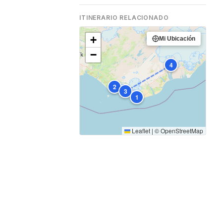
ITINERARIO RELACIONADO
+
Mi Ubicación
−
4
2
3
1
s
Leaflet
|
©
OpenStreetMap