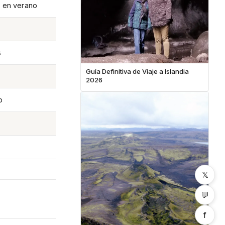
e en verano
s
Guía Definitiva de Viaje a Islandia
2026
o
𝕏
💬
f