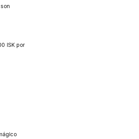
 son
00 ISK por
 mágico