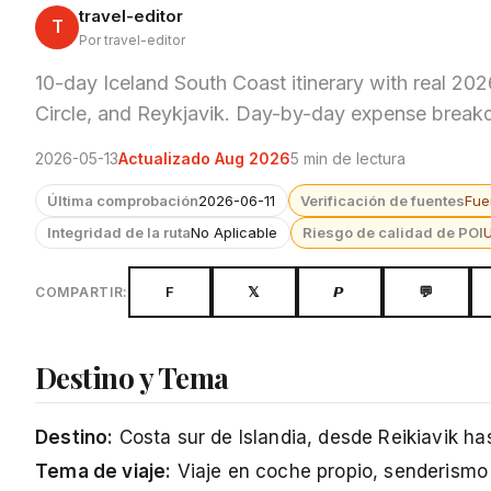
travel-editor
T
Por travel-editor
10-day Iceland South Coast itinerary with real 20
Circle, and Reykjavik. Day-by-day expense brea
2026-05-13
Actualizado Aug 2026
5 min de lectura
Última comprobación
2026-06-11
Verificación de fuentes
Fue
Integridad de la ruta
No Aplicable
Riesgo de calidad de POI
F
𝕏
𝙋
💬
COMPARTIR:
Destino y Tema
Destino:
Costa sur de Islandia, desde Reikiavik ha
Tema de viaje:
Viaje en coche propio, senderismo