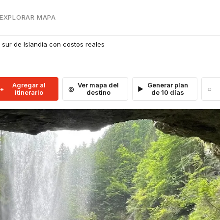
 EXPLORAR MAPA
a sur de Islandia con costos reales
Agregar al
Ver mapa del
Generar plan
itinerario
destino
de 10 días