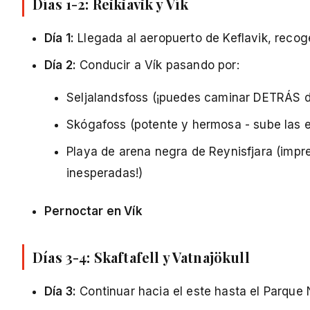
Días 1-2: Reikiavik y Vík
Día 1:
Llegada al aeropuerto de Keflavik, recoge
Día 2:
Conducir a Vík pasando por:
Seljalandsfoss (¡puedes caminar DETRÁS d
Skógafoss (potente y hermosa - sube las es
Playa de arena negra de Reynisfjara (impr
inesperadas!)
Pernoctar en Vík
Días 3-4: Skaftafell y Vatnajökull
Día 3:
Continuar hacia el este hasta el Parque 