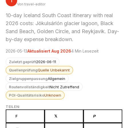
T
Von travel-editor
10-day Iceland South Coast itinerary with real
2026 costs: Jökulsárlón glacier lagoon, Black
Sand Beach, Golden Circle, and Reykjavik. Day-
by-day expense breakdown.
2026-05-13
Aktualisiert Aug 2026
4 Min Lesezeit
Zuletzt geprüft
2026-06-11
Quellenprüfung
Quelle Unbekannt
Zielgruppenpassung
Allgemein
Routenvollständigkeit
Nicht Zutreffend
POI-Qualitätsrisiko
Unknown
TEILEN:
F
𝕏
𝙋