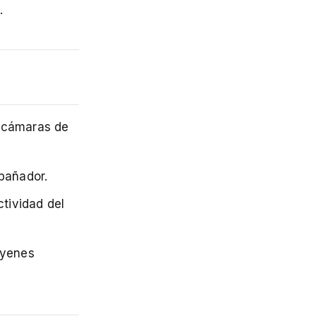
.
e cámaras de
bañador.
ctividad del
 yenes