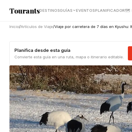
Ir al contenido principal
Tourants
DESTINOS
GUÍAS
EVENTOS
PLANIFICADOR
🗺
Inicio
/
Artículos de Viaje
/
Viaje por carretera de 7 días en Kyushu:
Planifica desde esta guía
Convierte esta guía en una ruta, mapa o itinerario editable.