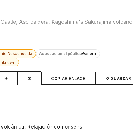
Castle, Aso caldera, Kagoshima's Sakurajima volcano
ente Desconocida
Adecuación al público
General
Unknown
✈
✉
COPIAR ENLACE
♡ GUARDAR
 volcánica, Relajación con onsens