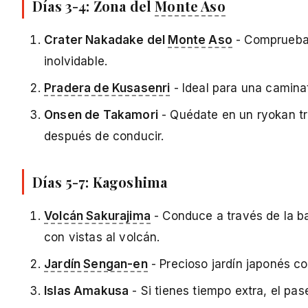
Días 3-4: Zona del
Monte Aso
Crater Nakadake del
Monte Aso
- Comprueba e
inolvidable.
Pradera de Kusasenri
- Ideal para una caminat
Onsen de Takamori
- Quédate en un ryokan tr
después de conducir.
Días 5-7: Kagoshima
Volcán Sakurajima
- Conduce a través de la ba
con vistas al volcán.
Jardín Sengan-en
- Precioso jardín japonés co
Islas Amakusa
- Si tienes tiempo extra, el pas