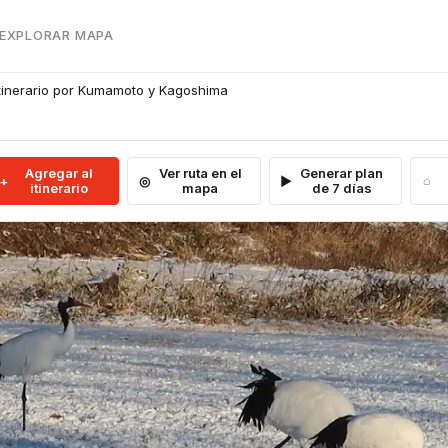
 EXPLORAR MAPA
 Itinerario por Kumamoto y Kagoshima
Agregar al
Ver ruta en el
Generar plan
itinerario
mapa
de 7 días