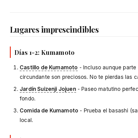
Lugares imprescindibles
Días 1-2: Kumamoto
Castillo de Kumamoto
- Incluso aunque parte e
circundante son preciosos. No te pierdas las c
Jardín Suizenji Jojuen
- Paseo matutino perfec
fondo.
Comida de Kumamoto
- Prueba el basashi (s
local.