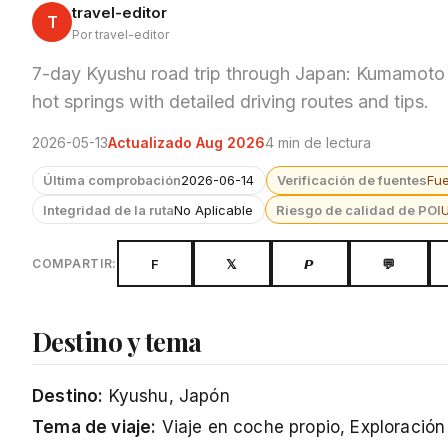
travel-editor
T
Por travel-editor
7-day Kyushu road trip through Japan: Kumamoto 
hot springs with detailed driving routes and tips.
2026-05-13
Actualizado Aug 2026
4 min de lectura
Última comprobación
2026-06-14
Verificación de fuentes
Fu
Integridad de la ruta
No Aplicable
Riesgo de calidad de POI
F
𝕏
𝙋
💬
COMPARTIR:
Destino y tema
Destino:
Kyushu, Japón
Tema de viaje:
Viaje en coche propio, Exploración