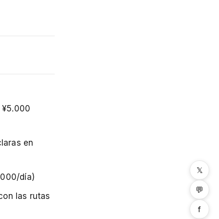
s ¥5.000
claras en
𝕏
.000/día)
💬
on las rutas
f