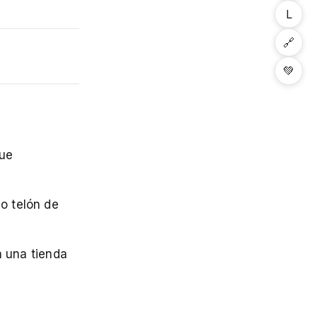
L
🔗
💚
que
o telón de
n una tienda