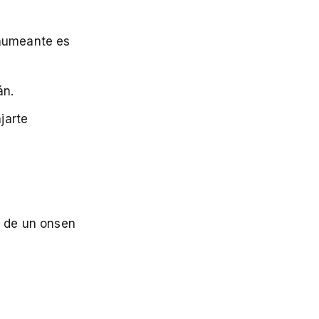
 humeante es
án.
jarte
a de un onsen