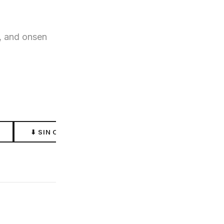
, and onsen
⬇ SIN CONEXIÓN