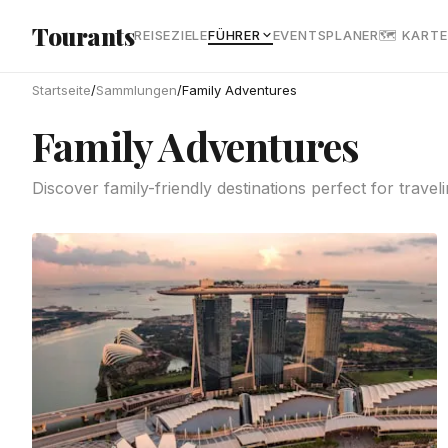
Zum Hauptinhalt springen
Tourants
REISEZIELE
FÜHRER
EVENTS
PLANER
🗺 KARTE
Startseite
/
Sammlungen
/
Family Adventures
Family Adventures
Discover family-friendly destinations perfect for trave