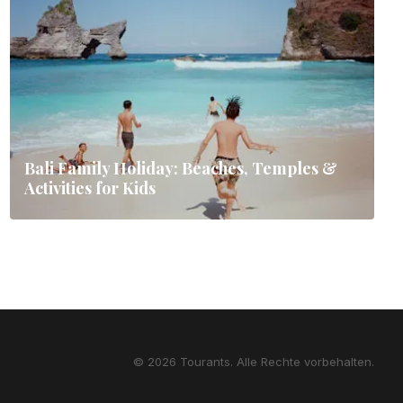
Bali Family Holiday: Beaches, Temples &
Activities for Kids
© 2026 Tourants. Alle Rechte vorbehalten.