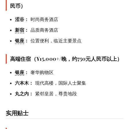
民币）
涩谷：
时尚商务酒店
新宿
：
品质商务酒店
银座
：
位置便利，临近主要景点
高端住宿（¥15,000+/晚，约750元人民币以上）
银座
：
奢华购物区
六本木：
现代高楼，国际人士聚集
丸之内：
紧邻皇居，尊贵地段
实用贴士