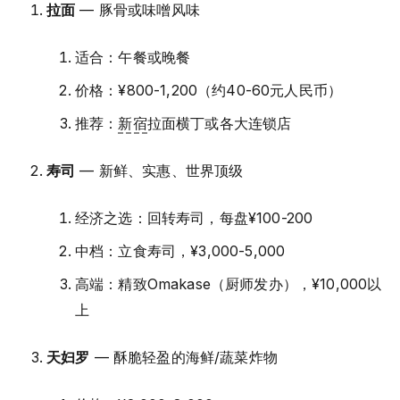
拉面
— 豚骨或味噌风味
适合：午餐或晚餐
价格：¥800-1,200（约40-60元人民币）
推荐：
新宿
拉面横丁或各大连锁店
寿司
— 新鲜、实惠、世界顶级
经济之选：回转寿司，每盘¥100-200
中档：立食寿司，¥3,000-5,000
高端：精致Omakase（厨师发办），¥10,000以
上
天妇罗
— 酥脆轻盈的海鲜/蔬菜炸物