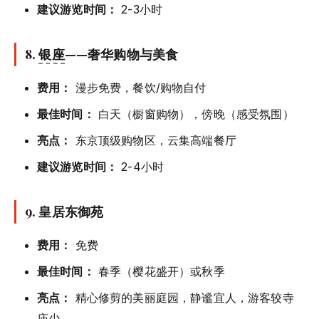
建议游览时间：
2-3小时
8.
银座
——奢华购物与美食
费用：
漫步免费，餐饮/购物自付
最佳时间：
白天（橱窗购物），傍晚（感受氛围）
亮点：
东京顶级购物区，云集高端餐厅
建议游览时间：
2-4小时
9. 皇居东御苑
费用：
免费
最佳时间：
春季（樱花盛开）或秋季
亮点：
精心修剪的美丽庭园，静谧宜人，游客较寺
庙少