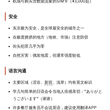
机场可购买含数据流量的SIM卡（¥3,000起）
安全
东京极为安全，是全球最安全的城市之一
在极度拥挤的地方（地铁、市场）注意防窃
街头犯罪几乎为零
自然灾害：偶发地震，但通常强度较低
语言沟通
主要区域（涩谷、
新宿
、浅草）均有英文标识
学几句简单的日语会令当地人倍感亲切："ありがと
うございます"（谢谢）
许多餐厅服务员不会说英语，建议使用翻译APP