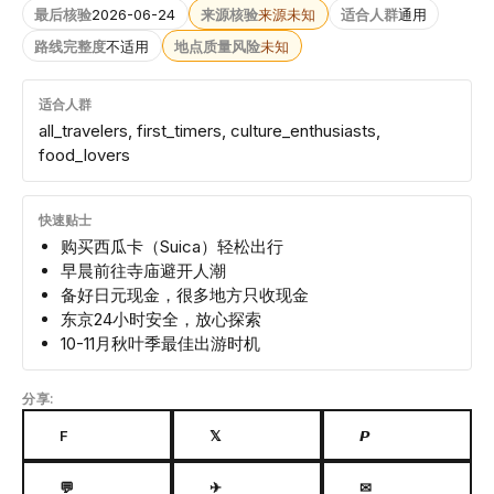
最后核验
2026-06-24
来源核验
来源未知
适合人群
通用
路线完整度
不适用
地点质量风险
未知
适合人群
all_travelers, first_timers, culture_enthusiasts,
food_lovers
快速贴士
购买西瓜卡（Suica）轻松出行
早晨前往寺庙避开人潮
备好日元现金，很多地方只收现金
东京24小时安全，放心探索
10-11月秋叶季最佳出游时机
分享:
F
𝕏
𝙋
💬
✈
✉