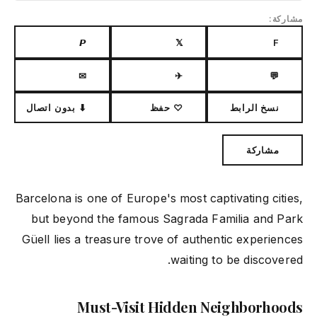
مشاركة:
𝙋
𝕏
F
✉
✈
💬
نسخ الرابط
♡ حفظ
⬇ بدون اتصال
مشاركة
Barcelona is one of Europe's most captivating cities,
but beyond the famous Sagrada Familia and Park
Güell lies a treasure trove of authentic experiences
waiting to be discovered.
Must-Visit Hidden Neighborhoods