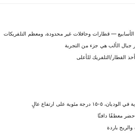
لأسابيع — قطارات وحافلات غير محدودة، ومعظم التلفريكات
 جبال الألب هي جزء من التجربة
ذ القطار/التلفريك للأعلى
ضر معطفًا دافئًا
لريح باردة