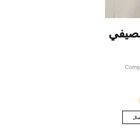
لصيفي
Compl
صال