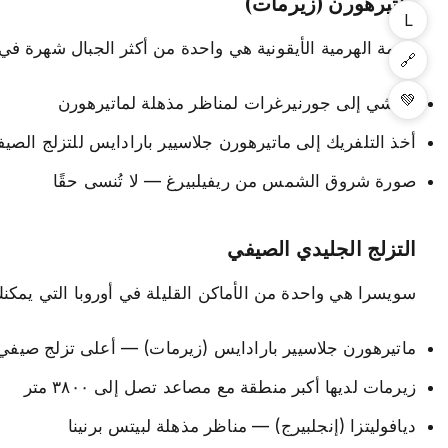
ماتيرهورن (زيرمات)
L
القمة الهرمية الأيقونية هي واحدة من أكثر الجبال شهرة في 
🔗
💚
المشي إلى جورنيرغرات لمناظر مذهلة لماتيرهورن
أخذ التلفريك إلى ماتيرهورن جلاسيير بارادايس للتزلج الصي
صورة شروق الشمس من ريفيلبيرغ — لا تُنسى حقًا
التزلج الجليدي الصيفي
سويسرا هي واحدة من الأماكن القليلة في أوروبا التي يمكنك 
ماتيرهورن جلاسيير بارادايس (زيرمات) — أعلى تزلج صيفي 
زيرمات لديها أكبر منطقة مع مصاعد تصل إلى ٣٨٠٠ متر
ديافوليتزا (إنجلبيرج) — مناظر مذهلة لبيتس برنينا