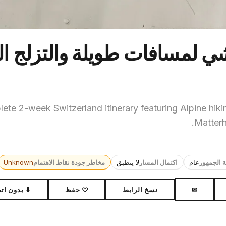
ي لمسافات طويلة والتزلج ا
ete 2-week Switzerland itinerary featuring Alpine hikin
Matterho
ة الجمهور
عام
اكتمال المسار
لا ينطبق
مخاطر جودة نقاط الاهتمام
Unknown
✉
نسخ الرابط
♡ حفظ
⬇ بدون ات