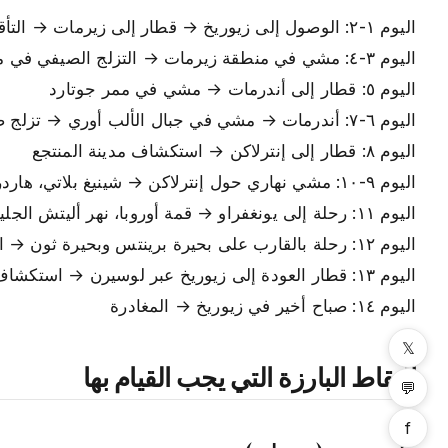
اليوم ١-٢: الوصول إلى زيوريخ → قطار إلى زيرمات → التأقلم، استكشاف القرية الخالية من السيارات، مناظر ماتيرهورن
اليوم ٣-٤: مشي في منطقة زيرمات → التزلج الصيفي في ماتيرهورن جلاسيير بارادايس
اليوم ٥: قطار إلى أندرمات → مشي في ممر جوتارد
اليوم ٦-٧: أندرمات → مشي في جبال الألب أوري → تزلج صيفي اختياري في ديافوليتزا
اليوم ٨: قطار إلى إنترلاكن → استكشاف مدينة المنتجع
اليوم ٩-١٠: مشي نهاري حول إنترلاكن → شينيغ بلاتي، هاردر كولم
اليوم ١١: رحلة إلى يونغفراو → قمة أوروبا، نهر أليتش الجليدي
اليوم ١٢: رحلة بالقارب على بحيرة برينتس وبحيرة ثون → السباحة في المياه الجبلية النقية
اليوم ١٣: قطار العودة إلى زيوريخ عبر لوسيرن → استكشاف مدينة لوسيرن القديمة
اليوم ١٤: صباح أخير في زيوريخ → المغادرة
𝕏
النقاط البارزة التي يجب القيام بها
💬
f