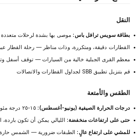
النقل
بطاقة سويس ترافل باس:
موصى بها بشدة لرحلات متعددة ا
القطارات دقيقة، ومتكررة، وذات مناظر — رحلة القطار عبر
معظم القرى الجبلية خالية من السيارات — توقف أسفل وتأخ
قم بتنزيل تطبيق SBB لجداول القطارات والاتصالات
الطقس والأمتعة
درجات الحرارة الصيفية (يونيو-أغسطس):
١٥-٢٥ درجة مئوية في الوديان، ٥-١٥ درجة مئوية على ارتفاع عالٍ
حتى على ارتفاعات منخفضة:
الليالي يمكن أن تكون باردة، اح
للمشي على ارتفاع عالٍ:
الطبقات ضرورية — الشمس حارة وا