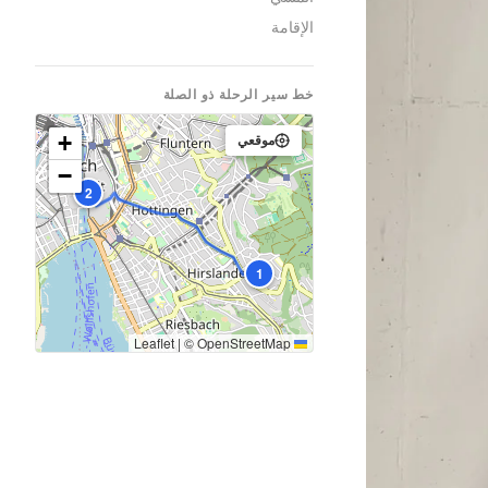
الإقامة
خط سير الرحلة ذو الصلة
+
موقعي
−
2
1
|
©
OpenStreetMap
Leaflet