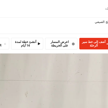

أسبوعين 
أنشئ خطة لمدة
اعرض المسار
أضف إلى خط سير
بة
14 أيام
على الخريطة
الرحلة