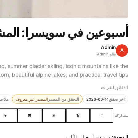
أسبوعين في سويسرا: المش
Admin
A
بقلم Admin
g, summer glacier skiing, iconic mountains like the
rn, beautiful alpine lakes, and practical travel tips.
1 دقائق للقراءة
آخر تحقق
2026-06-14
التحقق من المصدر
المصدر غير معروف
ملاءم
✈
💬
𝙋
𝕏
F
مشاركة:
الوجهة:
سويسرا، جبال الألب