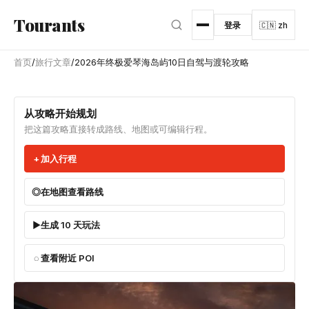
跳转到主内容
Tourants
登录
🇨🇳 zh
首页
/
旅行文章
/
2026年终极爱琴海岛屿10日自驾与渡轮攻略
从攻略开始规划
把这篇攻略直接转成路线、地图或可编辑行程。
加入行程
在地图查看路线
生成 10 天玩法
查看附近 POI