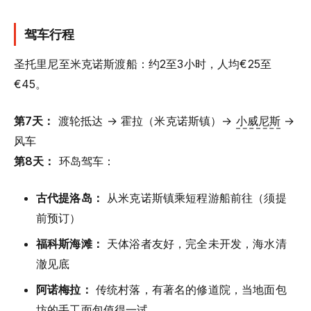
驾车行程
圣托里尼至米克诺斯渡船：约2至3小时，人均€25至
€45。
第7天：
渡轮抵达 → 霍拉（米克诺斯镇）→
小威尼斯
→
风车
第8天：
环岛驾车：
古代提洛岛：
从米克诺斯镇乘短程游船前往（须提
前预订）
福科斯海滩：
天体浴者友好，完全未开发，海水清
澈见底
阿诺梅拉：
传统村落，有著名的修道院，当地面包
坊的手工面包值得一试