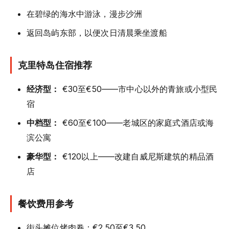
在碧绿的海水中游泳，漫步沙洲
返回岛屿东部，以便次日清晨乘坐渡船
克里特岛住宿推荐
经济型：
€30至€50——市中心以外的青旅或小型民
宿
中档型：
€60至€100——老城区的家庭式酒店或海
滨公寓
豪华型：
€120以上——改建自威尼斯建筑的精品酒
店
餐饮费用参考
街头摊位烤肉卷：€2.50至€3.50