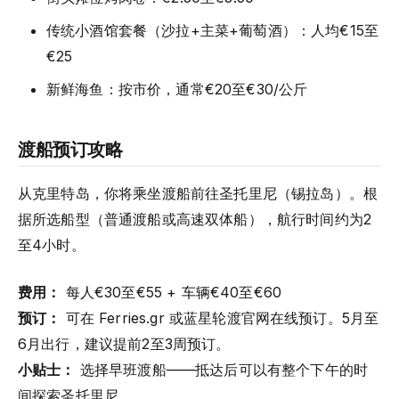
传统小酒馆套餐（沙拉+主菜+葡萄酒）：人均€15至
€25
新鲜海鱼：按市价，通常€20至€30/公斤
渡船预订攻略
从克里特岛，你将乘坐渡船前往圣托里尼（锡拉岛）。根
据所选船型（普通渡船或高速双体船），航行时间约为2
至4小时。
费用：
每人€30至€55 + 车辆€40至€60
预订：
可在 Ferries.gr 或蓝星轮渡官网在线预订。5月至
6月出行，建议提前2至3周预订。
小贴士：
选择早班渡船——抵达后可以有整个下午的时
间探索圣托里尼。