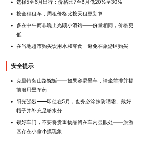
选择5至6月出行：价格比7至8月低20%至30%
按全程租车，周租价格比按天租更划算
多在中午而非晚上光顾小酒馆——份量相同，价格更
低
在当地超市购买饮用水和零食，避免在旅游区购买
安全提示
克里特岛山路蜿蜒——如果容易晕车，请坐前排并提
前服用晕车药
阳光强烈——即使在5月，也务必涂抹防晒霜、戴好
帽子并补充足够水分
锁好车门，不要将贵重物品留在车内显眼处——旅游
区存在小偷小摸现象