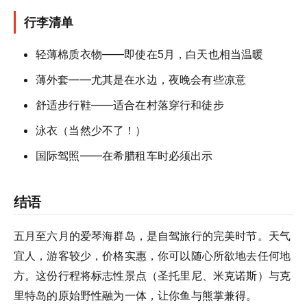
行李清单
轻薄棉质衣物——即使在5月，白天也相当温暖
薄外套——尤其是在水边，夜晚会有些凉意
舒适步行鞋——适合在村落穿行和徒步
泳衣（当然少不了！）
国际驾照——在希腊租车时必须出示
结语
五月至六月的爱琴海群岛，是自驾旅行的完美时节。天气
宜人，游客较少，价格实惠，你可以随心所欲地去任何地
方。这份行程将标志性景点（圣托里尼、米克诺斯）与克
里特岛的原始野性融为一体，让你鱼与熊掌兼得。