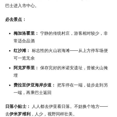
巴士进入市中心。
必去景点：
梅加洛霍里：
宁静的传统村庄，游客相对较少，非
常适合品酒
红沙滩：
标志性的火山岩海滩——从上方停车场便
可一览无余
阿克罗蒂里：
保存完好的米诺安遗址，曾被火山掩
埋
费拉至伊亚海岸步道：
把车停在一端，徒步走到另
一端，再乘巴士返回
日落小贴士：
人人都去伊亚看日落。不妨换个地方——
去
伊米罗维利
，人少，视野同样壮美。