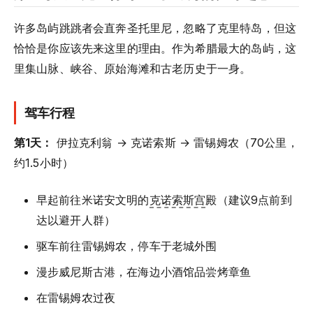
许多岛屿跳跳者会直奔圣托里尼，忽略了克里特岛，但这
恰恰是你应该先来这里的理由。作为希腊最大的岛屿，这
里集山脉、峡谷、原始海滩和古老历史于一身。
驾车行程
第1天：
伊拉克利翁 → 克诺索斯 → 雷锡姆农（70公里，
约1.5小时）
早起前往米诺安文明的
克诺索斯宫
殿（建议9点前到
达以避开人群）
驱车前往雷锡姆农，停车于老城外围
漫步威尼斯古港，在海边小酒馆品尝烤章鱼
在雷锡姆农过夜