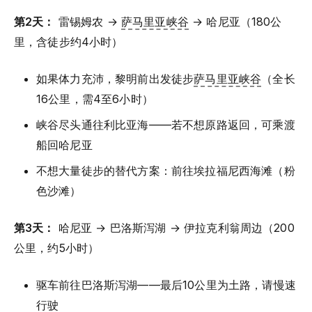
第2天：
雷锡姆农 →
萨马里亚峡谷
→ 哈尼亚（180公
里，含徒步约4小时）
如果体力充沛，黎明前出发徒步
萨马里亚峡谷
（全长
16公里，需4至6小时）
峡谷尽头通往利比亚海——若不想原路返回，可乘渡
船回哈尼亚
不想大量徒步的替代方案：前往埃拉福尼西海滩（粉
色沙滩）
第3天：
哈尼亚 → 巴洛斯泻湖 → 伊拉克利翁周边（200
公里，约5小时）
驱车前往巴洛斯泻湖——最后10公里为土路，请慢速
行驶