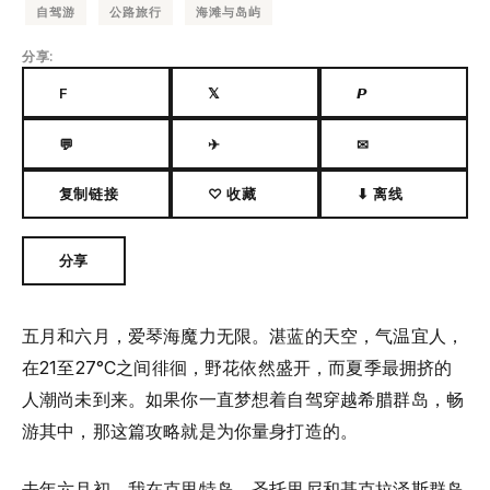
自驾游
公路旅行
海滩与岛屿
分享:
F
𝕏
𝙋
💬
✈
✉
复制链接
♡ 收藏
⬇ 离线
分享
五月和六月，爱琴海魔力无限。湛蓝的天空，气温宜人，
在21至27°C之间徘徊，野花依然盛开，而夏季最拥挤的
人潮尚未到来。如果你一直梦想着自驾穿越希腊群岛，畅
游其中，那这篇攻略就是为你量身打造的。
去年六月初，我在克里特岛、圣托里尼和基克拉泽斯群岛