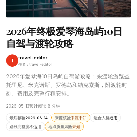
2026年终极爱琴海岛屿10日
自驾与渡轮攻略
travel-editor
T
作者：travel-editor
2026年爱琴海10日岛屿自驾游攻略：乘渡轮游览圣
托里尼、米克诺斯、罗德岛和纳克索斯，附渡轮时
刻、费用及完整行程安排。
2026-05-13
预计阅读 8 分钟
最后核验
2026-06-14
来源核验
来源未知
适合人群
通用
路线完整度
不适用
地点质量风险
未知