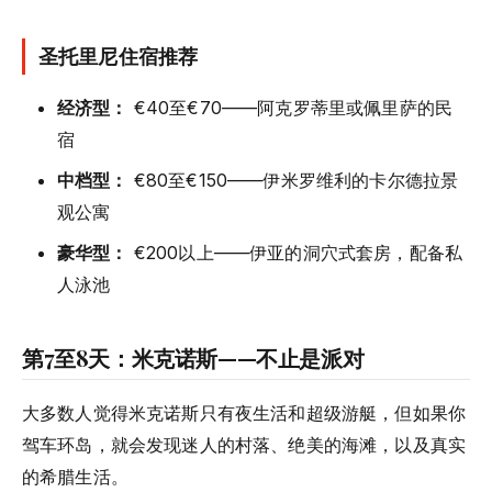
圣托里尼住宿推荐
经济型：
€40至€70——阿克罗蒂里或佩里萨的民
宿
中档型：
€80至€150——伊米罗维利的卡尔德拉景
观公寓
豪华型：
€200以上——伊亚的洞穴式套房，配备私
人泳池
第7至8天：米克诺斯——不止是派对
大多数人觉得米克诺斯只有夜生活和超级游艇，但如果你
驾车环岛，就会发现迷人的村落、绝美的海滩，以及真实
的希腊生活。