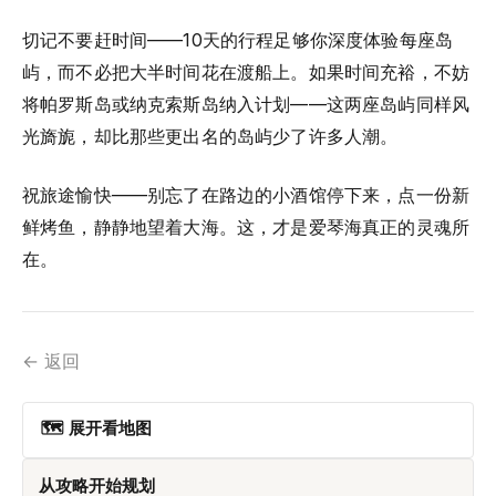
切记不要赶时间——10天的行程足够你深度体验每座岛
屿，而不必把大半时间花在渡船上。如果时间充裕，不妨
将帕罗斯岛或纳克索斯岛纳入计划——这两座岛屿同样风
光旖旎，却比那些更出名的岛屿少了许多人潮。
祝旅途愉快——别忘了在路边的小酒馆停下来，点一份新
鲜烤鱼，静静地望着大海。这，才是爱琴海真正的灵魂所
在。
← 返回
🗺 展开看地图
从攻略开始规划