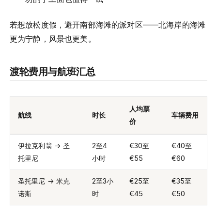
若想放松度假，避开南部海滩的派对区——北海岸的海滩
更为宁静，风景也更美。
渡轮费用与航班汇总
人均票
航线
时长
车辆费用
价
伊拉克利翁 → 圣
2至4
€30至
€40至
托里尼
小时
€55
€60
圣托里尼 → 米克
2至3小
€25至
€35至
诺斯
时
€45
€50