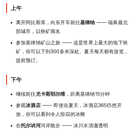
上午
离开阿比斯库，向东开车前往
基律纳
—— 瑞典最北
部城市，以铁矿闻名
参加基律纳矿山之旅 —— 这是世界上最大的地下铁
矿，你可以下到300多米深处。夏天每天都有游览，
提前预订。
下午
继续前往
尤卡斯耶尔维
，距离基律纳15分钟
参观
冰酒店
—— 即使在夏天，冰酒店365仍然开
放，你可以看到令人惊叹的冰雕
在
托尔讷河
河岸散步 —— 冰川水清澈透明