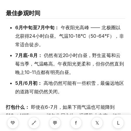
最佳参观时间
6月中旬至7月中旬：
午夜阳光高峰 —— 北极圈以
北获得24小时白昼。气温10-18°C（50-64°F），非
常适合徒步。
7月底-8月：
仍然有近20小时白昼，野生蓝莓和云
莓当季，气温略高。午夜阳光更柔和，但你仍然直到
晚上10-11点都有明亮白昼。
5月/6月初：
高地仍然可能有一些积雪，最偏远地区
的道路可能仍然关闭。
打包什么：
即使在6-7月，如果下雨气温也可能降到
5°C（41°F） —— 打包分层衣物、温暖防水夹克、好的
💚
🔗
💬
f
𝕏
L
徒步鞋、防晒霜（即使太阳低在地平线上依然强烈）、驱