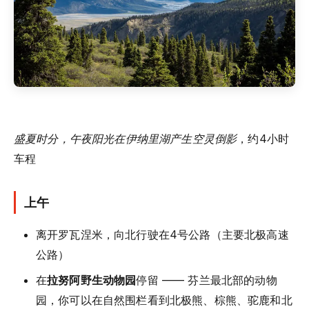
盛夏时分，午夜阳光在伊纳里湖产生空灵倒影
，约4小时
车程
上午
离开罗瓦涅米，向北行驶在4号公路（主要北极高速
公路）
在
拉努阿野生动物园
停留 —— 芬兰最北部的动物
园，你可以在自然围栏看到北极熊、棕熊、驼鹿和北