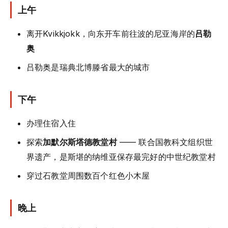
上午
离开Kvikkjokk，向东开车前往波的尼亚海岸的
吕勒
奥
吕勒奥是瑞典北博滕省最大的城市
下午
办理住宿入住
探索
加默尔斯塔德教堂村
—— 联合国教科文组织世
界遗产，是斯堪的纳维亚保存最完好的中世纪教堂村
穿过石教堂周围数百个红色小木屋
晚上