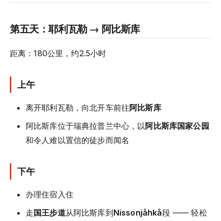
第五天：耶利瓦勒 → 阿比斯库
距离：180公里，约2.5小时
上午
离开耶利瓦勒，向北开车前往
阿比斯库
阿比斯库位于瑞典拉普兰中心，以
阿比斯库国家公园
和令人难以置信的徒步而闻名
下午
办理住宿入住
走
国王步道
从阿比斯库到
Nissonjåhkå
段 —— 轻松