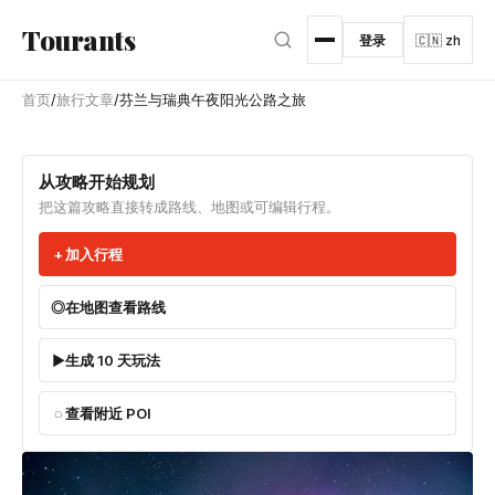
跳转到主内容
Tourants
登录
🇨🇳 zh
首页
/
旅行文章
/
芬兰与瑞典午夜阳光公路之旅
从攻略开始规划
把这篇攻略直接转成路线、地图或可编辑行程。
加入行程
在地图查看路线
生成 10 天玩法
查看附近 POI