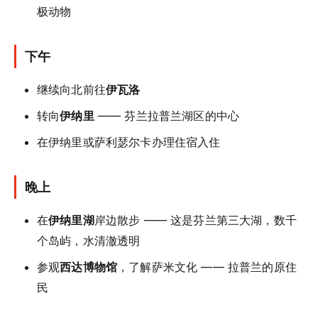
极动物
下午
继续向北前往
伊瓦洛
转向
伊纳里
—— 芬兰拉普兰湖区的中心
在伊纳里或萨利瑟尔卡办理住宿入住
晚上
在
伊纳里湖
岸边散步 —— 这是芬兰第三大湖，数千
个岛屿，水清澈透明
参观
西达博物馆
，了解萨米文化 —— 拉普兰的原住
民