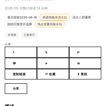
2026-05-13
预计阅读 14 分钟
最后核验
2026-06-16
来源核验
来源未知
适合人群
通用
路线完整度
不适用
地点质量风险
未知
自驾游
公路旅行
分享:
F
𝕏
𝙋
💬
✈
✉
复制链接
♡ 收藏
⬇ 离线
分享