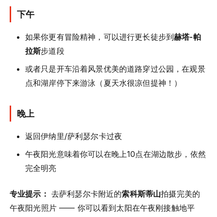
下午
如果你更有冒险精神，可以进行更长徒步到
赫塔-帕
拉斯
步道段
或者只是开车沿着风景优美的道路穿过公园，在观景
点和湖岸停下来游泳（夏天水很凉但提神！）
晚上
返回伊纳里/萨利瑟尔卡过夜
午夜阳光意味着你可以在晚上10点在湖边散步，依然
完全明亮
专业提示：
去萨利瑟尔卡附近的
索科斯蒂山
拍摄完美的
午夜阳光照片 —— 你可以看到太阳在午夜刚接触地平