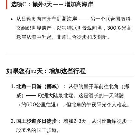
选项C：额外2天 —— 增加高海岸
从吕勒奥向南开车到
高海岸
—— 另一个联合国教科
文组织世界遗产，以独特冰川景观闻名，300多米高
悬崖从海中升起。非常适合徒步和皮划艇。
如果您有12天：增加这些行程
北角一日游（挪威）：
从伊纳里开车前往北角（挪
威）—— 欧洲大陆最北端。这是漫长的一天驾驶
（约600公里往返），但北角的午夜阳光令人难忘。
国王步道多日徒步：
增加2-3天，从阿比斯库徒步一
段著名的国王步道。