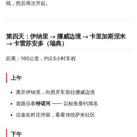
线，然后再次升起。
第四天：伊纳里 → 挪威边境 → 卡里加斯涅米
→ 卡雷苏安多（瑞典）
距离：160公里，约2.5小时车程
上午
离开伊纳里，向西开车前往挪威边境
道路沿着
特诺河
—— 以鲑鱼垂钓闻名
沿途在村庄停留，看看传统萨米社区
下午