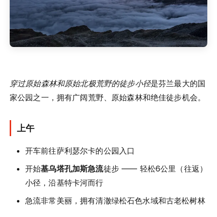
穿过原始森林和原始北极荒野的徒步小径
是芬兰最大的国
家公园之一，拥有广阔荒野、原始森林和绝佳徒步机会。
上午
开车前往萨利瑟尔卡的公园入口
开始
基乌塔孔加斯急流
徒步 —— 轻松6公里（往返）
小径，沿基特卡河而行
急流非常美丽，拥有清澈绿松石色水域和古老松树林