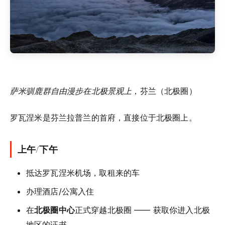
萨米驯鹿群自由漫步在北极景观上
，芬兰（北极圈）
罗瓦涅米是芬兰拉普兰的首府，直接位于北极圈上。
上午/下午
抵达罗瓦涅米机场，取租来的车
办理酒店/公寓入住
在
北极圈中心
正式穿越北极圈 —— 获取你进入北极
地区的证书