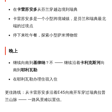
在
卡雷苏安多
从芬兰穿越边境到瑞典
卡雷苏安多是一个小型跨境城镇，是芬兰和瑞典最北
端的过境点
停下来吃午餐，探索小型萨米博物馆
晚上
继续向南到
基律纳
？不 —— 继续沿着
卡利克斯河
向
南到
耶利瓦勒
在耶利瓦勒办理住宿入住
更佳路线：从卡雷苏安多沿着E45向南开车穿过瑞典拉普
兰山脉 —— 一路风景难以置信。