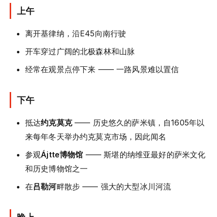
上午
离开基律纳，沿E45向南行驶
开车穿过广阔的北极森林和山脉
经常在观景点停下来 —— 一路风景难以置信
下午
抵达
约克莫克
—— 历史悠久的萨米镇，自1605年以
来每年冬天举办约克莫克市场，因此闻名
参观
Ájtte博物馆
—— 斯堪的纳维亚最好的萨米文化
和历史博物馆之一
在
吕勒河
畔散步 —— 强大的大型冰川河流
晚上