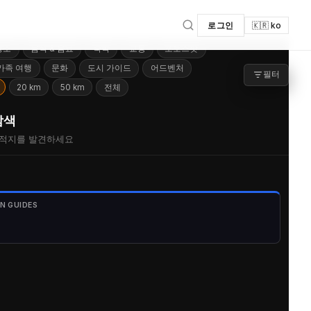
로그인
🇰🇷 ko
명소
음식 & 음료
숙박
교통
포토스팟
더 많은 필터
▾
가족 여행
문화
도시 가이드
어드벤처
필터
20 km
50 km
전체
탐색
적지를 발견하세요
N GUIDES