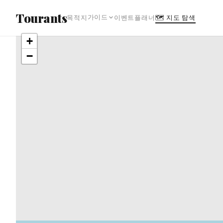
본문으로 건너뛰기
Tourants
가이드
목적지
이벤트
플래너
🗺 지도 탐색
+
−