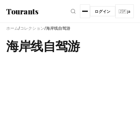
メインコンテンツへスキップ
Tourants
ログイン
🇯🇵 ja
ホーム
/
コレクション
/
海岸线自驾游
海岸线自驾游