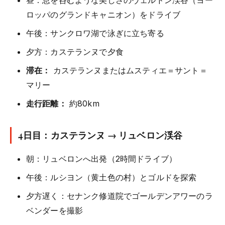
昼：息を呑むような美しさのヴェルドン渓谷（ヨー
ロッパのグランドキャニオン）をドライブ
午後：サンクロワ湖で泳ぎに立ち寄る
夕方：カステランヌで夕食
滞在：
カステランヌまたはムスティエ＝サント＝
マリー
走行距離：
約80km
4日目：カステランヌ → リュベロン渓谷
朝：リュベロンへ出発（2時間ドライブ）
午後：ルシヨン（黄土色の村）とゴルドを探索
夕方遅く：セナンク修道院でゴールデンアワーのラ
ベンダーを撮影