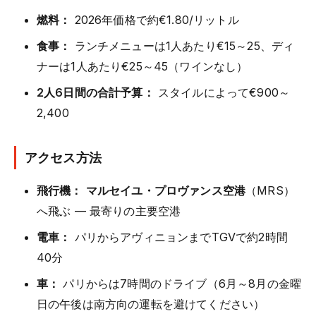
燃料：
2026年価格で約€1.80/リットル
食事：
ランチメニューは1人あたり€15～25、ディ
ナーは1人あたり€25～45（ワインなし）
2人6日間の合計予算：
スタイルによって€900～
2,400
アクセス方法
飛行機：
マルセイユ・プロヴァンス空港
（MRS）
へ飛ぶ — 最寄りの主要空港
電車：
パリからアヴィニョンまでTGVで約2時間
40分
車：
パリからは7時間のドライブ（6月～8月の金曜
日の午後は南方向の運転を避けてください）