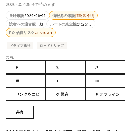
2026-05-13
8分で読めます
最終確認
2026-06-14
情報源の確認
情報源不明
読者への適合度
一般
ルートの完全性
該当なし
POI品質リスク
Unknown
ドライブ旅行
ロードトリップ
共有:
F
𝕏
𝙋
💬
✈
✉
リンクをコピー
♡ 保存
⬇ オフライン
共有