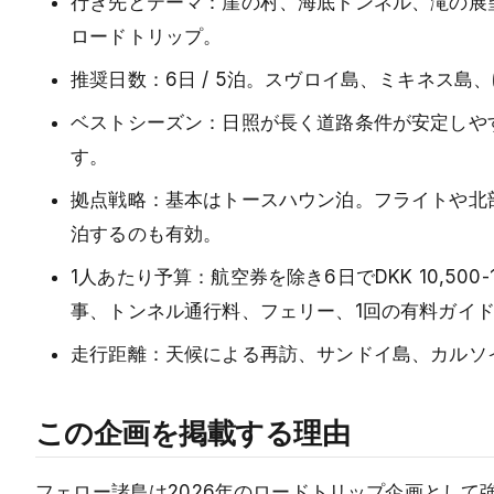
行き先とテーマ：崖の村、海底トンネル、滝の展
ロードトリップ。
推奨日数：6日 / 5泊。スヴロイ島、ミキネス島
ベストシーズン：日照が長く道路条件が安定しやす
す。
拠点戦略：基本はトースハウン泊。フライトや北
泊するのも有効。
1人あたり予算：航空券を除き6日でDKK 10,50
事、トンネル通行料、フェリー、1回の有料ガイ
走行距離：天候による再訪、サンドイ島、カルソイ島
この企画を掲載する理由
フェロー諸島は2026年のロードトリップ企画とし