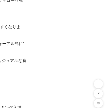
フェロー諸島
やすくなりま
ォーアル島に1
、カジュアルな食
L
🔗
💬
イキング入域