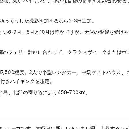
望地、短いハイキング、小さな首都の食事を組み合わせる
、ゆっくりした撮影を加えるなら2-3日追加。
い6-9月。5月と10月は静かですが、天候の影響を受け
部のフェリー計画に合わせて、クラクスヴィークまたはヴ
0-17,500程度。2人で小型レンタカー、中級ゲストハウス
ド付きハイキングを想定。
、北部の寄り道により450-700km。
て強いテーマです。旅行者は新しいトンネル網、上昇するハ