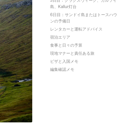
5日目：クラクスヴィーク、カルソイ
島、Kallur灯台
6日目：サンドイ島またはトースハウ
ンの予備日
レンタカーと運転アドバイス
宿泊エリア
食事と日々の予算
現地マナーと責任ある旅
ビザと入国メモ
編集確認メモ