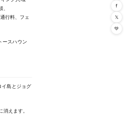
f
談、
𝕏
、通行料、フェ
💚
トースハウン
ゥロイ島とジョグ
に消えます。