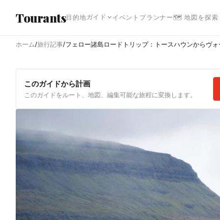
メインコンテンツへスキップ
Tourants
ガイド
目的地
イベント
プランナー
🗺 地図を探索
ホーム
/
旅行記事
/
フェロー諸島ロードトリップ：トースハウンからヴォ
このガイドから計画
このガイドをルート、地図、編集可能な旅程に変換します。