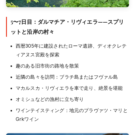
5〜7日目：ダルマチア・リヴィエラ——スプリ
ットと沿岸の村々
西暦305年に建設されたローマ遺跡、ディオクレテ
ィアヌス宮殿を探索
趣のある旧市街の路地を散策
近隣の島々を訪問：ブラチ島またはフヴァル島
マカルスカ・リヴィエラを車で走り、絶景を堪能
オミシュなどの漁村に立ち寄り
ワインテイスティング：地元のプラヴァツ・マリと
Grkワイン