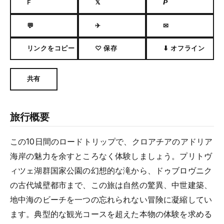
F
𝕏
𝙋
💬
✈
✉
リンクをコピー
♡ 保存
⬇ オフライン
共有
旅行概要
この10日間のロードトリップで、クロアチアのアドリア
海岸の魅力を余すところなく体験しましょう。プリトヴ
ィツェ湖群国家公園の幻想的な滝から、ドゥブロヴニク
の古代城壁都市まで、この旅は自然の驚異、中世建築、
地中海のビーチを一つの忘れられない冒険に凝縮してい
ます。典型的な観光コースを超えた本物の体験を求める