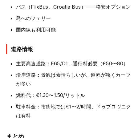
バス（FlixBus、Croatia Bus）——格安オプション
島へのフェリー
国内線も利用可能
道路情報
主要高速道路：E65/D1、通行料必要（€50〜80）
沿岸道路：景観は素晴らしいが、道幅が狭くカーブ
が多い
燃料代：€1.30〜1.50/リットル
駐車料金：市街地では€1〜2/時間、ドゥブロヴニク
は有料
まとめ