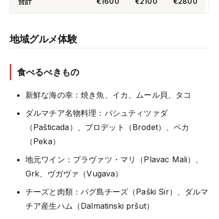
合計
€1600
€2100
€2800
地域グルメ体験
食べるべきもの
新鮮な海の幸：焼き魚、イカ、ムール貝、タコ
ダルマチア名物料理：パシュティツァダ
（Pašticada）、ブロデット（Brodet）、ペカ
（Peka）
地元ワイン：プラヴァツ・マリ（Plavac Mali）、
Grk、ヴガヴァ（Vugava）
チーズと肉類：パグ島チーズ（Paški Sir）、ダルマ
チア産生ハム（Dalmatinski pršut）