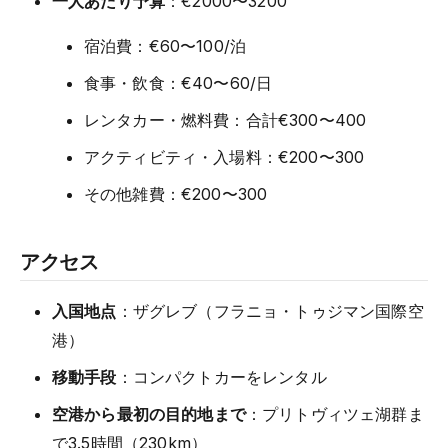
一人あたり予算
：€2000〜3200
宿泊費：€60〜100/泊
食事・飲食：€40〜60/日
レンタカー・燃料費：合計€300〜400
アクティビティ・入場料：€200〜300
その他雑費：€200〜300
アクセス
入国地点
：ザグレブ（フラニョ・トゥジマン国際空
港）
移動手段
：コンパクトカーをレンタル
空港から最初の目的地まで
：プリトヴィツェ湖群ま
で3.5時間（230km）