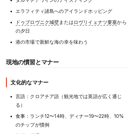
ダルマチアワインのテイスティング
エラフィティ諸島へのアイランドホッピング
ドゥブロヴニク城壁
または
ロヴリイェナツ要塞
から
の夕日
港の市場で新鮮な海の幸を味わう
現地の慣習とマナー
文化的なマナー
言語：クロアチア語（観光地では英語が広く通じ
る）
食事：ランチ12〜14時、ディナー19〜22時、10%
のチップが慣例