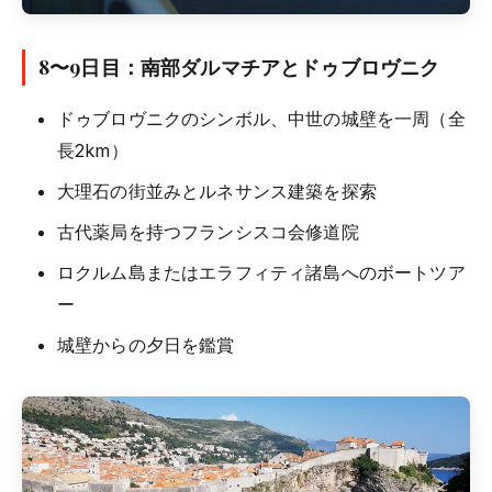
8〜9日目：南部ダルマチアとドゥブロヴニク
ドゥブロヴニクのシンボル、中世の城壁を一周（全
長2km）
大理石の街並みとルネサンス建築を探索
古代薬局を持つフランシスコ会修道院
ロクルム島またはエラフィティ諸島へのボートツア
ー
城壁からの夕日を鑑賞