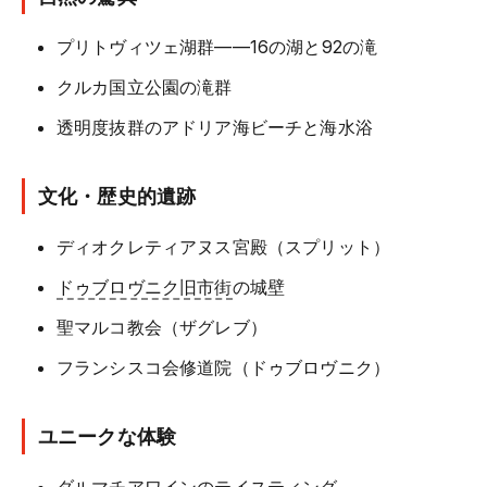
プリトヴィツェ湖群——16の湖と92の滝
クルカ国立公園の滝群
透明度抜群のアドリア海ビーチと海水浴
文化・歴史的遺跡
ディオクレティアヌス宮殿（スプリット）
ドゥブロヴニク旧市街
の城壁
聖マルコ教会（ザグレブ）
フランシスコ会修道院（ドゥブロヴニク）
ユニークな体験