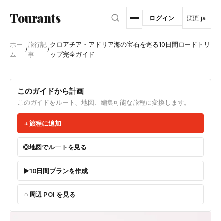
メインコンテンツへスキップ
Tourants
ログイン
🇯🇵 ja
ホー
旅行記
クロアチア・アドリア海の宝石を巡る10日間ロードトリ
/
/
ム
事
ップ完全ガイド
このガイドから計画
このガイドをルート、地図、編集可能な旅程に変換します。
旅程に追加
地図でルートを見る
10日間プランを作成
周辺 POI を見る