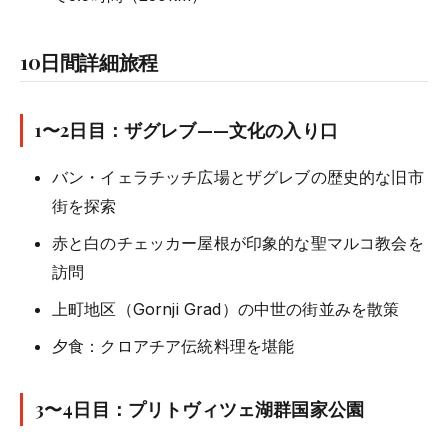
10日間詳細旅程
1〜2日目：ザグレブ——文化の入り口
バン・イェラチッチ広場とザグレブの歴史的な旧市
街を探索
赤と白のチェッカー屋根が印象的な聖マルコ教会を
訪問
上町地区（Gornji Grad）の中世の街並みを散策
夕食：クロアチア伝統料理を堪能
3〜4日目：プリトヴィツェ湖群国家公園