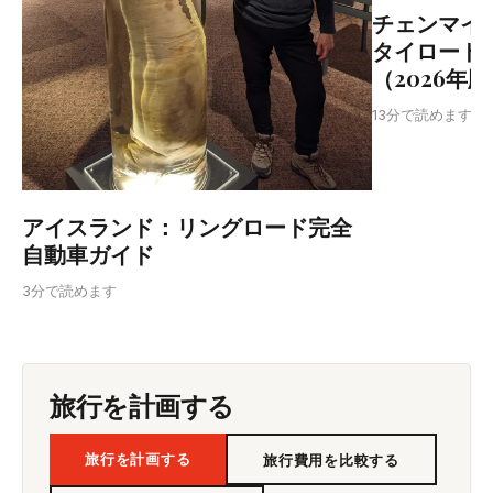
チェンマイ
タイロード
（2026年
T
13分で読めます
アイスランド：リングロード完全
自動車ガイド
3分で読めます
旅行を計画する
旅行を計画する
旅行費用を比較する