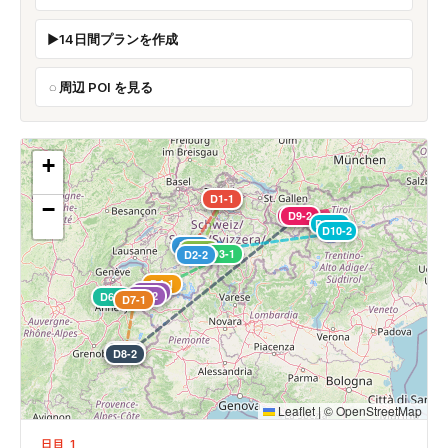
14日間プランを作成
周辺 POI を見る
+
D12-1
D1-1
−
D9-1
D9-2
D10-1
D10-2
D2-1
D11-1
D3-1
D2-2
D4-1
D5-1
D5-2
D6-1
D7-1
D7-2
D8-1
D8-2
Leaflet
|
©
OpenStreetMap
日目 1