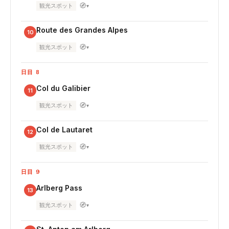
🧭
観光スポット
▾
Route des Grandes Alpes
10
🧭
観光スポット
▾
日目 8
Col du Galibier
11
🧭
観光スポット
▾
Col de Lautaret
12
🧭
観光スポット
▾
日目 9
Arlberg Pass
13
🧭
観光スポット
▾