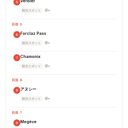
Verbier
5
🧭
観光スポット
▾
日目 5
Forclaz Pass
6
🧭
観光スポット
▾
Chamonix
7
🧭
観光スポット
▾
日目 6
アヌシー
8
🧭
観光スポット
▾
日目 7
Megève
9