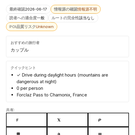
最終確認
2026-06-17
情報源の確認
情報源不明
読者への適合度
一般
ルートの完全性
該当なし
POI品質リスク
Unknown
おすすめの旅行者
カップル
クイックヒント
✓ Drive during daylight hours (mountains are
dangerous at night)
0 per person
Forclaz Pass to Chamonix, France
共有:
F
𝕏
𝙋
💬
✈
✉