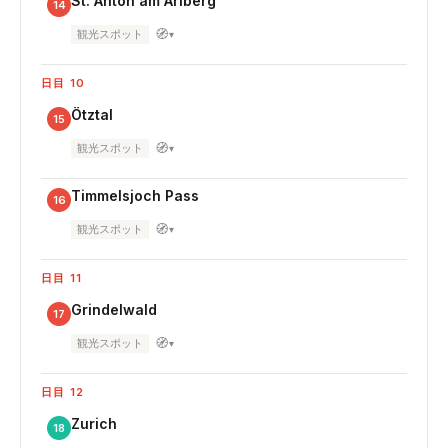
St. Anton am Arlberg
14
🧭
観光スポット
▾
日目 10
Ötztal
15
🧭
観光スポット
▾
Timmelsjoch Pass
16
🧭
観光スポット
▾
日目 11
Grindelwald
17
🧭
観光スポット
▾
日目 12
Zurich
18