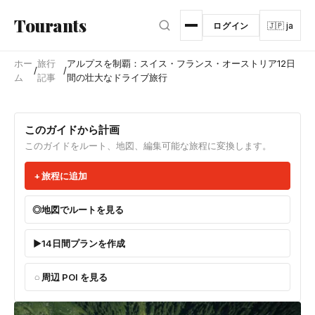
メインコンテンツへスキップ
Tourants
ログイン
🇯🇵 ja
ホー
旅行
アルプスを制覇：スイス・フランス・オーストリア12日
/
/
ム
記事
間の壮大なドライブ旅行
このガイドから計画
このガイドをルート、地図、編集可能な旅程に変換します。
旅程に追加
地図でルートを見る
14日間プランを作成
周辺 POI を見る