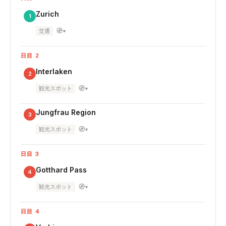
Zurich
1
🧭
交通
▾
日目 2
Interlaken
2
🧭
観光スポット
▾
Jungfrau Region
3
🧭
観光スポット
▾
日目 3
Gotthard Pass
4
🧭
観光スポット
▾
日目 4