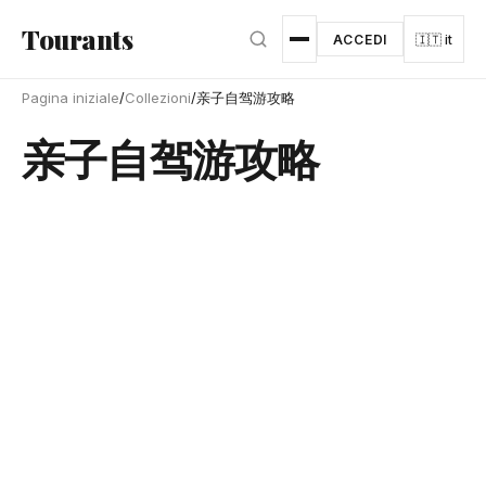
Vai al contenuto principale
Tourants
ACCEDI
🇮🇹 it
Pagina iniziale
/
Collezioni
/
亲子自驾游攻略
亲子自驾游攻略