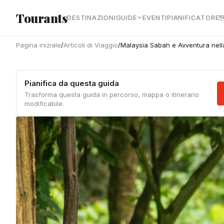
Vai al contenuto principale
Tourants
DESTINAZIONI
GUIDE
EVENTI
PIANIFICATORE

Pagina iniziale
/
Articoli di Viaggio
/
Malaysia Sabah e Avventura nell
Pianifica da questa guida
Trasforma questa guida in percorso, mappa o itinerario
modificabile.