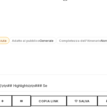
iuta
Adatto al pubblico
Generale
Completezza dell'itinerario
Non
)\n\n## Highlights\n\n### Se
✈
✉
COPIA LINK
♡ SALVA