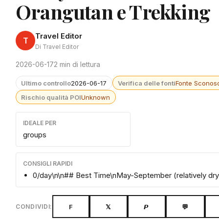
Orangutan e Trekking
Travel Editor
T
Di Travel Editor
2026-06-17
2 min di lettura
Ultimo controllo
2026-06-17
Verifica delle fonti
Fonte Sconosc
Rischio qualità POI
Unknown
IDEALE PER
groups
CONSIGLI RAPIDI
0/day\n\n## Best Time\nMay-September (relatively dry
F
𝕏
𝙋
💬
CONDIVIDI: