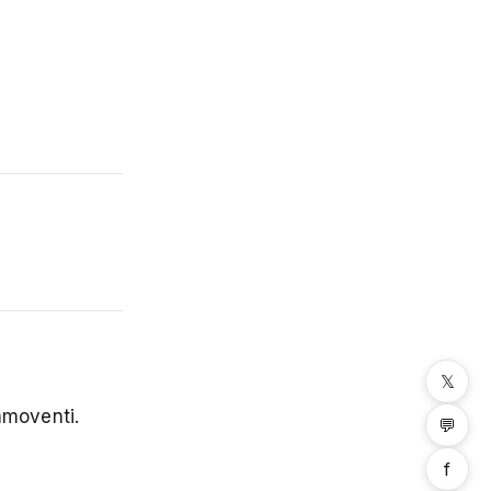
𝕏
ommoventi.
💬
f