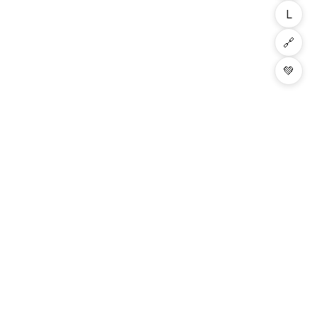
L
🔗
💚