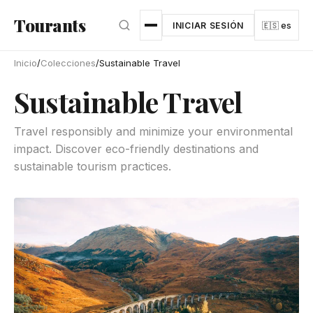
Ir al contenido principal
Tourants
INICIAR SESIÓN
🇪🇸 es
Inicio
/
Colecciones
/
Sustainable Travel
Sustainable Travel
Travel responsibly and minimize your environmental
impact. Discover eco-friendly destinations and
sustainable tourism practices.